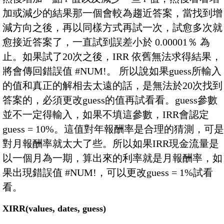
加或減少的結果那一個會較為趨近答案，當找到增
減方向之後，再以同樣方式再試一次，試愈多次就
愈接近答案了，一直試到誤差小於 0.00001％ 為
止。如果試了20次之後，IRR 依舊無法求得結果，
將會傳回錯誤值 #NUM!。 所以說如果guess所輸入
的值和真正的解相去太遠的話，是無法於20次找到
答案的，必須更改guess的值再試看看。guess參數
並不一定得輸入，如果不填這參數，IRR會認定
guess = 10%。這值對年報酬率是合理的猜測，可是
對月報酬率就太大了些。所以如果IRR現金流量是
以一個月為一期，算出來的利率就是月報酬率，如
果出現錯誤值 #NUM!，可以更改guess = 1%試看
看。
XIRR(values, dates, guess)