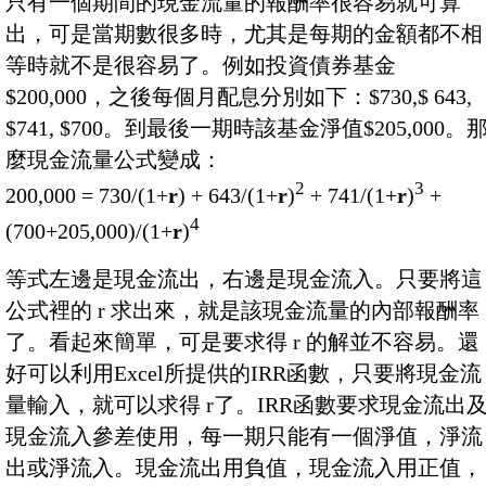
只有一個期間的現金流量的報酬率很容易就可算
出，可是當期數很多時，尤其是每期的金額都不相
等時就不是很容易了。例如投資債券基金
$200,000，之後每個月配息分別如下：$730,$ 643,
$741, $700。到最後一期時該基金淨值$205,000。
麼現金流量公式變成：
2
3
200,000 = 730/(1+
r
) + 643/(1+
r
)
+ 741/(1+
r
)
+
4
(700+205,000)/(1+
r
)
等式左邊是現金流出，右邊是現金流入。只要將這
公式裡的 r 求出來，就是該現金流量的內部報酬率
了。看起來簡單，可是要求得 r 的解並不容易。還
好可以利用Excel所提供的IRR函數，只要將現金流
量輸入，就可以求得 r了。IRR函數要求現金流出
現金流入參差使用，每一期只能有一個淨值，淨流
出或淨流入。現金流出用負值，現金流入用正值，