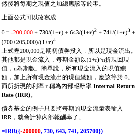
然後將每期之現值之加總應該等於零。
上面公式可以改寫成
2
3
0 =
-200,000
+ 730/(1+
r
) + 643/(1+
r
)
+ 741/(1+
r
)
+
4
(700+205,000)/(1+
r
)
上式裡200,000是期初債券投入，所以是現金流出
其他都是現金流入，每期金額以(1+r)^n折現回現
值，n為期數。簡單說，所有現金流入的現值總
額，加上所有現金流出的現值總額，應該等於 0。
而所折現的利率 r 稱為內部報酬率
Internal Return
Rate (IRR)
。
債券基金的例子只要將每期的現金流量表輸入
IRR，就會計算內部報酬率了。
=IRR({
-200000
, 730, 643, 741, 205700})