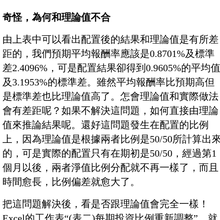
奇怪，為何和理論值不合
由上表中可以看出配置後的結果和理論值是有所差
距的，我們預期平均報酬率應該是0.8701%及標準
差2.4096%，可是配置結果卻得到0.9605%的平均
及3.1953%的標準差。雖然平均報酬率比預期高但
是標準差也比理論值高了。怎會理論值和實際做法
會有差距呢？如果不解決這問題，如何直接由理論
值來推論結果呢。還好這問題發生在配置的比例
上，因為理論值是根據兩者比例是50/50所計算出
的，可是實際的配置只有在期初是50/50，經過第1
個月以後，兩者淨值比例分配就不再一樣了，而且
時間愈長，比例偏差就愈大了。
把這問題解決後，看是否跟理論值會完全一樣！
Excel的工作表“(表二)每期投資比例重新調整”，就