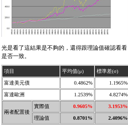
光是看了這結果是不夠的，還得跟理論值確認看看
是否一致。
項目
平均值(μ)
標準差(σ)
富達美元債
0.4862%
1.1965%
富達歐洲
1.2539%
4.8274%
實際值
0.9605%
3.1953%
兩者配置後
理論值
0.8701%
2.4096%