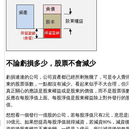
不論虧損多少，股票不會減少
虧損連連的公司，公司資產都已經所剩無幾了，可是令人覺
東的股票張數，一點都沒有減少。看起來似乎不大合理，但
真正關心的應該是股東權益或是股東的價值，而不是股票張
反應在每股淨值上面。每股淨值是股東權益除上對外發行的
值。
想想看一個發行一億股的公司，若每股淨值只有2元，意思是
10億元。如果想提高每股淨值就得減資，若減資80%，減資後
資前後股東權益不應改變，一樣是 2 億元，所以減資後的每