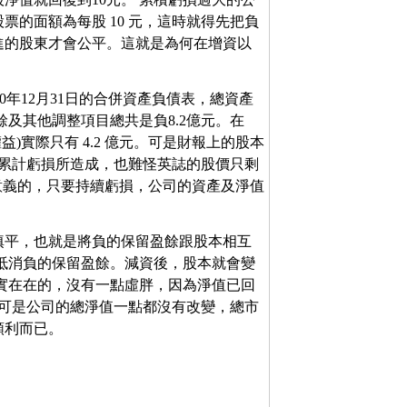
的面額為每股 10 元，這時就得先把負
進的股東才會公平。這就是為何在增資以
00年12月31日的合併資產負債表，總資產
留盈餘及其他調整項目總共是
負8.2億元
。在
益)實際只有 4.2 億元。可是財報上的股本
，是由累計虧損所造成，也難怪英誌的股價只剩
是沒有意義的，只要持續虧損，公司的資產及淨值
填平，也就是將負的保留盈餘跟股本相互
來抵消負的保留盈餘。減資後，股本就會變
是實實在在的，沒有一點虛胖，因為淨值已回
，可是公司的總淨值一點都沒有改變，總市
順利而已。