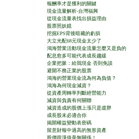
報酬率才是獲利的關鍵
現金流量解析-台灣福興
從現金流量表找出損益理由
股票照妖鏡
挖掘EPS背後暗藏的虧損
大立光配68元現金太少了
鴻海營業活動現金流量怎麼又是負的
配息愈多可能代表成長趨緩
企業把脈：給我現金 否則免談
避開不務正業的股票
鴻海的營業現金流為何為負值？
鴻海為何現金減資？
從資產周轉率判斷經營能力
減資與負責有何關聯
減資造成的股價上漲只是虛胖
成長股未必適合你
揭開權益變動表密碼
留意財報中過高的無形資產
股價跟淨值毫無關係！