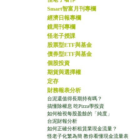
Smart智富月刊專欄
經濟日報專欄
鏡周刊專欄
怪老子授課
股票型ETF與基金
債券型ETF與基金
個股投資
期貨與選擇權
定存
財務報表分析
台泥還值得長期持有嗎？
搞懂除權息 吃Pizza學投資
如何檢視每股盈餘的「純度」
台泥財報分析
如何正確分析租賃業現金流量？
怪老子化繁為簡 教你看懂現金流量表