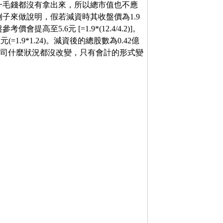
一毛錢都沒有拿出來，所以總市值也不應
子來做說明，假若減資時其收盤價為1.9
高至5.6元 [=1.9*(12.4/4.2)]。
=1.9*1.24)。減資後的總股數為0.42億
)。因為公司什麼狀況都沒改變，只有會計的形式變