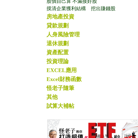
股價自己算 不漏接好股
摸清企業獲利結構 挖出賺錢股
房地產投資
貸款規劃
人身風險管理
退休規劃
資產配置
投資理論
EXCEL應用
Excel財務函數
怪老子隨筆
其他
試算大補帖