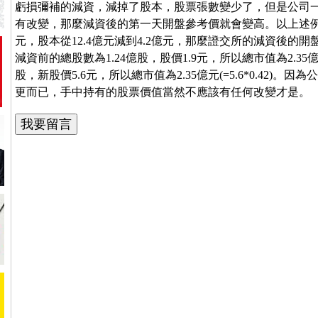
虧損彌補的減資，減掉了股本，股票張數變少了，但是公司
有改變，那麼減資後的第一天開盤參考價就會變高。以上述例
元，股本從12.4億元減到4.2億元，那麼證交所的減資後的開盤參考價會提
減資前的總股數為1.24億股，股價1.9元，所以總市值為2.35億元(
股，新股價5.6元，所以總市值為2.35億元(=5.6*0.42
更而已，手中持有的股票價值當然不應該有任何改變才是。