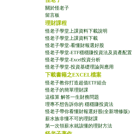
怪老子
關於怪老子
留言板
理財課程
怪老子學堂上課資料下載說明
怪老子學堂上課資料下載
怪老子學堂-看懂財報選好股
怪老子學堂-ETF穩穩賺投資法及資產配置
怪老子學堂-Excel投資分析
怪老子學堂-投資基礎理論與應用
下載書籍之EXCEL檔案
怪老子教你打造超值ETF組合
怪老子的簡單理財課
這樣算 解答一生財務問題
理專不想告訴你的 穩穩賺投資法
怪老子帶你看懂財報選好股(全新增修版)
薪水族非懂不可的理財課
第一次領薪水就該懂的理財方法
怪老子著作