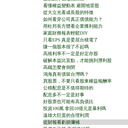
看懂權益變動表 避開地雷股
從大立光看成長股的特徵
如何看穿公司真正償債能力？
用杜邦長方體看企業獲利能力
家庭財務報表輕鬆DIY
只看EPS 真是委屈台積電了
賺一個股本很了不起嗎
高殖利率不一定是好定存股
破解本益比盲點，才能挑到潛利股
高鐵怎麼會倒閉
鴻海真有債留台灣嗎？
買股票，不要只看股東權益報酬率
公積配息是不值得期待的
配息多不一定是好事
好股票也可能有高負債比
投資100萬 拿回10億元是暴利嗎
遠雄大巨蛋的合理利潤
從財報看虧損彌補