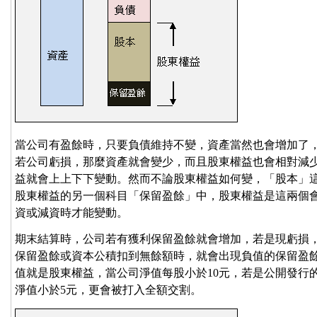
當公司有盈餘時，只要負債維持不變，資產當然也會增加了
若公司虧損，那麼資產就會變少，而且股東權益也會相對減
益就會上上下下變動。然而不論股東權益如何變，「股本」
股東權益的另一個科目「保留盈餘」中，股東權益是這兩個
資或減資時才能變動。
期末結算時，公司若有獲利保留盈餘就會增加，若是現虧損
保留盈餘或資本公積扣到無餘額時，就會出現負值的保留盈
值就是股東權益，當公司淨值每股小於10元，若是公開發行
淨值小於5元，更會被打入全額交割。