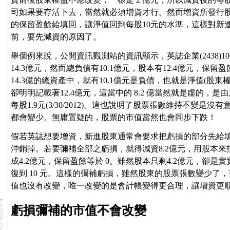
司如果要存活下去，當然就必須增資才行。然而增資所發行股票
的保留盈餘給填回，讓淨值回到每股10元的水準，這樣對新
前，要先減資的原因了。
舉個例來說，公開資訊觀測站的資訊顯示，英誌企業(2438)1
14.3億元，然而總負債有10.1億元，股本有12.4億元，保
14.3億的總資產中，就有10.1億元是負債，也就是淨值(股東權
卻明明記載著12.4億元，這當中的 8.2 億當然就是虛的
每股1.9元(3/30/2012)。這也說明了股票張數維持不變
都會變少。無庸置疑的，股票的市值當然也會同步下跌！
假若英誌想要增資，新進股東通常會要求把虧損的部分先給
沖銷掉。若要彌補全部之虧損，就得減資8.2億元，用股本
成4.2億元，保留盈餘等於 0。雖然股本只剩4.2億元，卻
復到 10 元。這樣的彌補虧損，雖然股東的股票張數變少了
值也沒有改變，唯一改變的是會計帳變得更合理，讓增資更
虧損彌補的市值不會改變