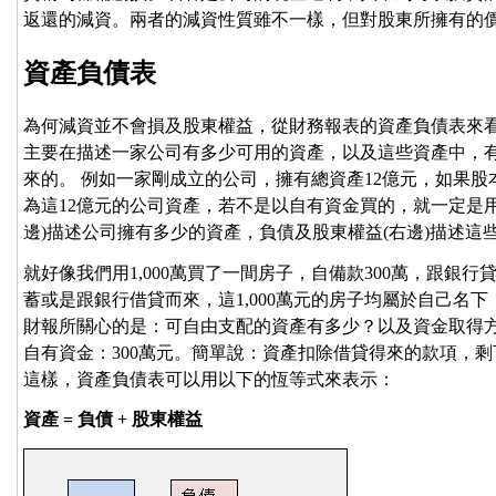
返還的減資。兩者的減資性質雖不一樣，但對股東所擁有的
資產負債表
為何減資並不會損及股東權益，從財務報表的資產負債表來看
主要在描述一家公司有多少可用的資產，以及這些資產中，
來的。 例如一家剛成立的公司，擁有總資產12億元，如果股
為這12億元的公司資產，若不是以自有資金買的，就一定是
邊)描述公司擁有多少的資產，負債及股東權益(右邊)描述這
就好像我們用1,000萬買了一間房子，自備款300萬，跟銀行
蓄或是跟銀行借貸而來，這1,000萬元的房子均屬於自己名
財報所關心的是：可自由支配的資產有多少？以及資金取得方式。
自有資金：300萬元。簡單說：資產扣除借貸得來的款項，剩
這樣，資產負債表可以用以下的恆等式來表示：
資產 = 負債 + 股東權益