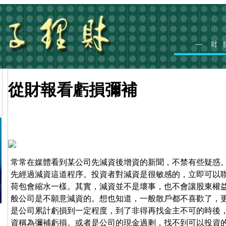
從財報看虧損彌補
常常在媒體看到某公司先減資後增資的新聞，不禁有些疑惑
先經過減資這道程序。投資者對減資是很敏感的，立即可以
荷包會縮水一樣。其實，減資並不是壞事，也不會讓股東權
般公司是不願意減資的。想也知道，一般散戶都不喜歡了，
是公司累計虧損到一定程度，到了非得再找金主不可的時後
資稱為彌補虧損。或者是公司的現金過剩，找不到可以投資