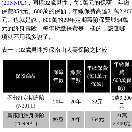
(
20NNPL
)，同樣32歲男性，每1萬元的保額，年繳
保費354元。600萬的保額，年繳保費高達21萬2,40
元。也就是說，600萬的20年定期壽險保費與54萬
元的終身壽險，每年所繳保費是一樣的，該選哪一
項就不用我多說了。
表一：32歲男性投保南山人壽保險之比較
年繳保
年繳保費
保障
繳費
費
保險商品
(每1萬元
年數
年數
(600萬保
保險)
險)
不分紅定期壽險
1萬9,200
20年
20年
32元
(N20TL)
元
新康順終身保險
21萬
終身
20年
354元
(20NNPL)
2,400元