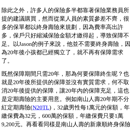
除此之外，許多人的保險多半都靠著保險業務員所
提的建議購買，然而從業人員的素質參差不齊，很
多的保單都以終身壽險來規劃，因為費率高出許
多，保戶只好縮減保險金額才繳得起，導致保障不
足。以Jason的例子來說，他並不需要終身壽險，
為20年後小孩都已經獨立了，就不再有保障需求
了。
既然保障期間只需20年，那為何要保障終生呢？也
就是20年後所提供的保障並沒有實質需求，何不取
消20年後提供的保障，讓20年內的保障充足，這也
是定期壽險的主要用意。例如南山人壽20年期不分
紅定期壽險(
N20TL
)，32歲男性每1萬元的保額，年
繳保費為32元，600萬的保額，年繳保費只要1萬
9,200元。再看看同樣是南山人壽的新康順終身保