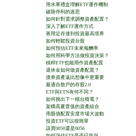
用水果禮盒理解ETF運作機制
破除停利的迷思
如何針對需求調整資產配置？
深入了解ETF運作方式
善用定存達到投資最高境界
如何輕鬆投資台股
如何預估ETF未來報酬率
如何用科學方法做投資決策？
槓桿ETF也能用作資產配置
退休金如何做資產配置？
債券資產遠比想像中更重要
最適合散戶的存股2.0
ETF與ETN有何不同？
如何挑出下一檔台積電？
架構高夏普值的資產組合
用股債配置安度市場大波動
投資ETF可以很簡單
該買0050還是0056
如何評估ETF是否已跌深