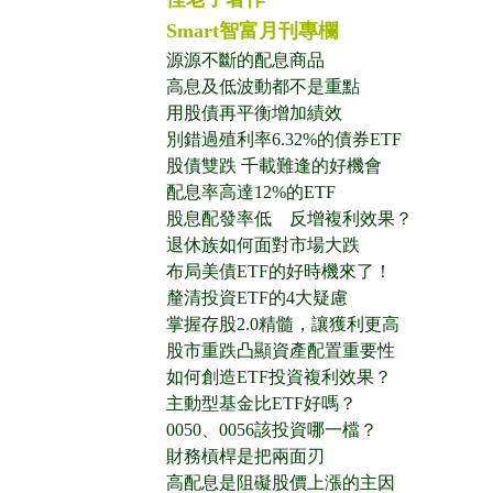
Smart智富月刊專欄
源源不斷的配息商品
高息及低波動都不是重點
用股債再平衡增加績效
別錯過殖利率6.32%的債券ETF
股債雙跌 千載難逢的好機會
配息率高達12%的ETF
股息配發率低 反增複利效果？
退休族如何面對市場大跌
布局美債ETF的好時機來了！
釐清投資ETF的4大疑慮
掌握存股2.0精髓，讓獲利更高
股市重跌凸顯資產配置重要性
如何創造ETF投資複利效果？
主動型基金比ETF好嗎？
0050、0056該投資哪一檔？
財務槓桿是把兩面刃
高配息是阻礙股價上漲的主因