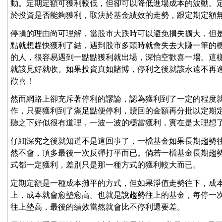
動。定期定額可獲利較低，但卻可以降低進場成本的波動。
於投資是否能夠獲利，取決於基金績效的走勢，跟定期定額
停損的理由尚可理解，當股市大跌時可以避免損失擴大，但
點就想趕快獲利了結，遇到股市多頭時就會失去大賺一筆的
的人，很容易遇到一點點獲利就出場，深怕空歡喜一場。這
就該見好就收。如果投資真如賭博，停利之後就該永遠不再
歡喜！
然而網路上卻充斥著停利的謬論，認為獲利到了一定的程度
作，只要獲利到了滿足點便停利，贖回的金額再分批以定期
聽之下好似很有道理，一波一波的穩當獲利，實在是太理想
仔細深究之後就知道不是這回事了，一檔基金如果長期趨勢
然不會，頂多最後一次反彈打平而已。倘若一檔基金長期趨
式都一定獲利，差別只是那一種方式的獲利較大而已。
定期定額是一種成本攤平的方式，但如果淨值走勢往下，成
上，成本就會愈墊愈高。也就是說趨勢往上的基金，每停一
往上墊高，最後的績效當然就會比不停利還要差。