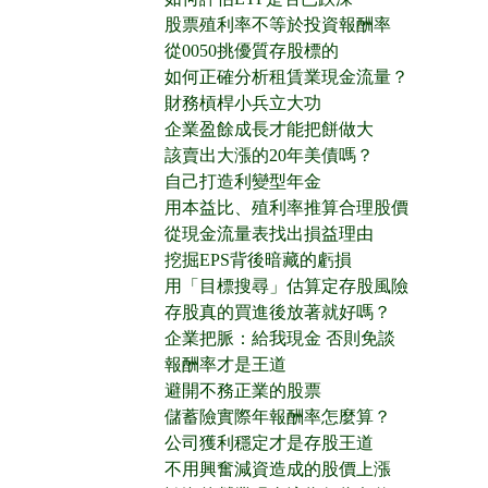
股票殖利率不等於投資報酬率
從0050挑優質存股標的
如何正確分析租賃業現金流量？
財務槓桿小兵立大功
企業盈餘成長才能把餅做大
該賣出大漲的20年美債嗎？
自己打造利變型年金
用本益比、殖利率推算合理股價
從現金流量表找出損益理由
挖掘EPS背後暗藏的虧損
用「目標搜尋」估算定存股風險
存股真的買進後放著就好嗎？
企業把脈：給我現金 否則免談
報酬率才是王道
避開不務正業的股票
儲蓄險實際年報酬率怎麼算？
公司獲利穩定才是存股王道
不用興奮減資造成的股價上漲