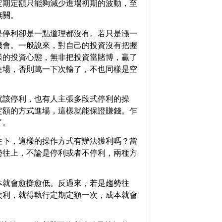
定期定額只能夠減少進場初期的波動，至
無關。
是停利卻是一點道理都沒有。若只是漲一
機會。一般說來，對自己的投資沒有把握
樣的投資心態，無非把投資當賭博，贏了
進場，否則萬一下次輸了，不也同樣是空
就該停利，也有人主張多段式停利的操
定額的方式進場，這樣就能保證賺錢。乍
了。
往下，這樣的操作方式有辦法獲利嗎？當
勢往上，不論是停利或者不停利，兩種方
本就會愈攤愈低。反過來，若是趨勢往
次利，就得執行定期定額一次，成本就會