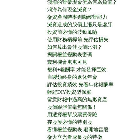
鴻海的營業現金流為何為負值？
鴻海為何現金減資？
從資產周轉率判斷經營能力
減資造成的股價上漲只是虛胖
投資前必懂的波動風險
使用財務槓桿前 先評估損失
如何算出最佳股債比例？
揭開權益變動表密碼
套利機會處處可見
複利+報酬率 才能發揮巨效
自製領終身的退休年金
評估投資績效 先看年化報酬率
輕鬆DIY投資型保單
留意財報中過高的無形資產
股價跟淨值毫無關係！
用選擇權幫股票買保險
存股族必懂的特別股
看懂權益變動表 避開地雷股
從大立光看成長股的特徵