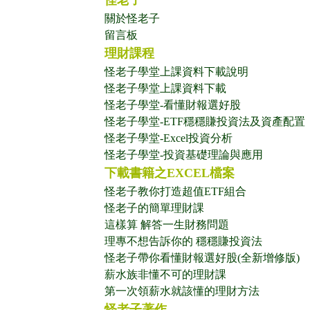
怪老子
關於怪老子
留言板
理財課程
怪老子學堂上課資料下載說明
怪老子學堂上課資料下載
怪老子學堂-看懂財報選好股
怪老子學堂-ETF穩穩賺投資法及資產配置
怪老子學堂-Excel投資分析
怪老子學堂-投資基礎理論與應用
下載書籍之EXCEL檔案
怪老子教你打造超值ETF組合
怪老子的簡單理財課
這樣算 解答一生財務問題
理專不想告訴你的 穩穩賺投資法
怪老子帶你看懂財報選好股(全新增修版)
薪水族非懂不可的理財課
第一次領薪水就該懂的理財方法
怪老子著作