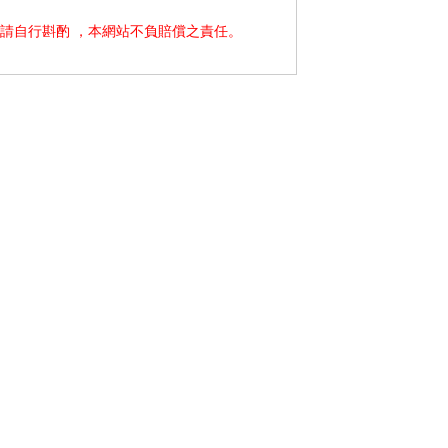
請自行斟酌 ，本網站不負賠償之責任。