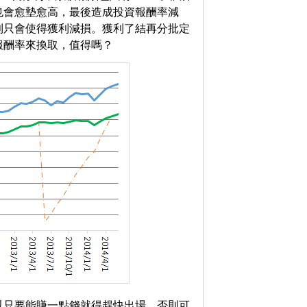
也會愈墊愈高，最後造成投資報酬率減
利只會使得獲利減損。獲利了結再分批定
報酬率來換取，值得嗎？
以只要能賺一點錢就得趕快出場，否則可