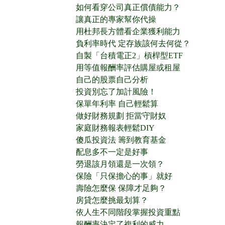
如何看穿公司真正償債能力？
讓真正的專家幫你代操
用杜邦長方體看企業獲利能力
負利率時代 定存族該何去何從？
自製「台積電正2」槓桿型ETF
用等值報酬率評估購屋或租屋
自己的股票自己分析
投資別忘了加計風險！
保單年利率 自己輕鬆算
做好財務規劃 拒當守財奴
家庭財務報表輕鬆DIY
傻瓜投資法 籌到教育基金
配息多不一定是好事
勞退該月領還是一次領？
保險「只保擔心的事」就好
壽險怎麼保 保障才足夠？
房貸怎麼挑最划算？
依人生不同階段掌握投資重點
報酬率決定了複利的威力