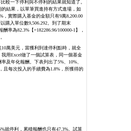
只要比較一下停利與不停利的結果就知道了。
看不停利的結果，以單筆買進持有方式進場，如
，實際購入基金的金額只有9萬8,200.00
元，所以購入單位數9,506.292。到了期末
酬率為82.3%【=182286.96/100000-1】，
】。
10萬美元，當獲利到達停利點時，就全
用Excel做了一個試算表，同一個基金
率及年化報酬。下表列出了5%、10%、
入，且每次投入的手續費為1.8%，所獲得的
5%就停利，累積報酬也只有47.3%。試算