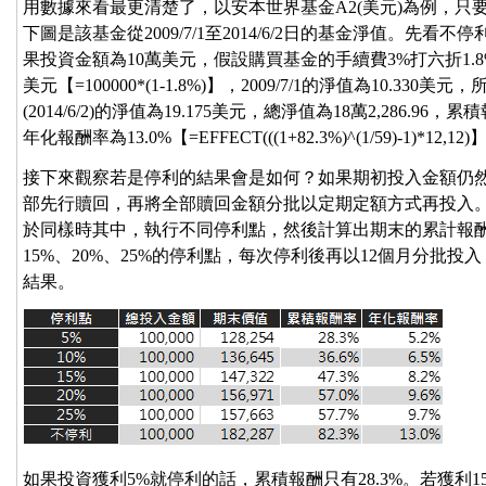
用數據來看最更清楚了，以安本世界基金A2(美元)為例，
下圖是該基金從2009/7/1至2014/6/2日的基金淨值。先
果投資金額為10萬美元，假設購買基金的手續費3%打六折1.8%
美元【=100000*(1-1.8%)】，2009/7/1的淨值為10.330美
(2014/6/2)的淨值為19.175美元，總淨值為18萬2,286.96，累積報
年化報酬率為13.0%【=EFFECT(((1+82.3%)^(1/59)-1)*12,12)
接下來觀察若是停利的結果會是如何？如果期初投入金額仍然
部先行贖回，再將全部贖回金額分批以定期定額方式再投入。我
於同樣時其中，執行不同停利點，然後計算出期末的累計報酬
15%、20%、25%的停利點，每次停利後再以12個月分批投
結果。
如果投資獲利5%就停利的話，累積報酬只有28.3%。若獲利1