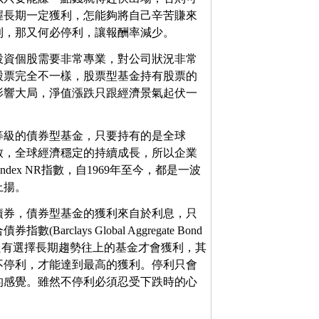
握長期一定獲利，怎能夠將自己辛苦賺來
利，那又何必停利，讓報酬率減少。
投資個股需要非常專業，對公司狀況非常
股票完全不一樣，股票型基金持有股票的
影響大局，淨值漲跌只跟經濟景氣起伏一
等級的債券型基金，只要持有的是全球
致，全球經濟穩定的持續成長，所以企業
ndex NR指數，自1969年至今，都是一波
上揚。
債券，債券型基金的獲利來自於利息，只
ays Global Aggregate Bond
，只有選擇長期趨勢往上的基金才會獲利，其
不停利，才能達到最高的獲利。停利只會
的感覺。雖然不停利必須忍受下跌時的心
。