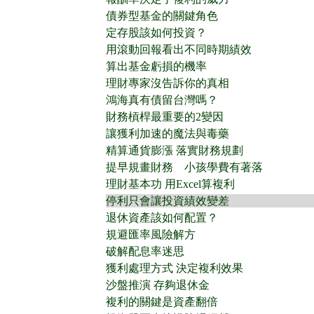
債券型基金的關鍵角色
定存股該如何投資？
用滾動回報看出不同時期績效
算出基金虧損的機率
理財專家沒告訴你的真相
鴻海真有債留台灣嗎？
財務槓桿最重要的2變因
讓獲利加速的魔法與毒藥
精算通貨膨漲 落實財務規劃
提早規畫財務 小孩學費有著落
理財基本功 用Excel算複利
停利只會讓投資績效變差
退休資產該如何配置？
規避匯率風險解方
破解配息率迷思
獲利處理方式 決定複利效果
沙盤推演 存夠退休金
複利的關鍵是資產翻倍