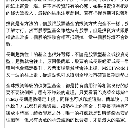
能紙上富貴一場。這不是投資該有的心態，如果投資沒有把
的錢大筆投入，最後的結果注定虧損。若有把握長期可以獲
投資是有方法的，個股跟股票基金的投資方式完全不一樣，
了解才行。然而股票型基金雖然持有股票，但是投資方式跟
檔數非常多，個股的漲跌會相互抵消掉，當中個股好壞不會
致。
長期趨勢往上的基金也很好選擇，不論是股票型基金或投資
型，趨勢就會往上。原因很簡單，股票的成長跟經濟成長一
獲利也會穩定提升，股票市場當然就會往上揚。MSCI World I
又一波的往上走，從這點也可以證明全球股市確實長期走勢
全球投資等級的債券型基金，都是持有信用評等相當良好的
要不要被倒帳，哪有不賺錢的道理。只要看看巴克萊全球綜合債券指數(Barcl
Index) 長期趨勢穩定上揚，同樣也可以印證這點。簡單說
他操作方式都只能敲邊鼓。趨勢往上的基金，只要長期持有
讓成本墊高，績效變差之外，唯一的好處就是暫時落袋為安
理煎熬，但只有勇敢的承受波動的投資者，才是最大的贏家