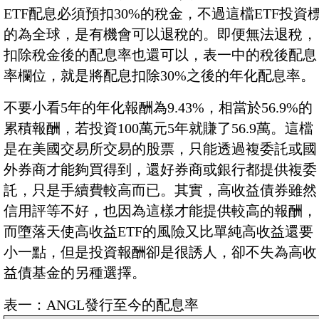
ETF配息必須預扣30%的稅金，不過這檔ETF投資
的為全球，是有機會可以退稅的。即便無法退稅，
扣除稅金後的配息率也還可以，表一中的稅後配息
率欄位，就是將配息扣除30%之後的年化配息率。
不要小看5年的年化報酬為9.43%，相當於56.9%的
累積報酬，若投資100萬元5年就賺了56.9萬。這檔
是在美國交易所交易的股票，只能透過複委託或國
外券商才能夠買得到，還好券商或銀行都提供複委
託，只是手續費較高而已。其實，高收益債券雖然
信用評等不好，也因為這樣才能提供較高的報酬，
而墮落天使高收益ETF的風險又比單純高收益還要
小一點，但是投資報酬卻是很誘人，卻不失為高收
益債基金的另種選擇。
表一：ANGL發行至今的配息率