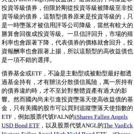
投資等級債券，但限於剛從投資等級被降級至非投
資等級的債券，這類型債券原來是投資等級的，只
是一時墮落才被信用評等公司降級，當然有較大的
勝算會回復成投資等級。一旦信評回升，市場的殖
利率也會跟著下降，代表債券的價格就會回升，投
資報酬率也會跟著上揚，所以這類型的高收益債也
是一項不錯的選擇。
債券基金或ETF，不論是主動型或被動型最好都透
過基金持有，才有辦法分散債信風險，萬一所持有
的債券違約時，才不至於對整體資產有過大的影
響。然而國內尚未引進投資墮落天使高收益債的基
金，只有美國的股市可以買到追蹤墮落天使指數的
ETF，例如股票代號FALN的
iShares Fallen Angels
USD Bond ETF
，以及股票代號ANGL的
The VanEck