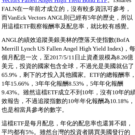
Vectors Fallen Angel High Yield Bond ETF
。iShares
FALN在一年前才成立的，沒有較多資訊可參考，
而VanEck Vectors ANGL則已經有5年的歷史，所以
用這檔ETF觀察報酬率及配息率，就比較有感覺。
ANGL的績效追蹤美銀美林的墮落天使指數(BofA
Merrill Lynch US Fallen Angel High Yield Index)，
個月配息一次，至2017/5/11日止資產規模為8.26億
美元，投資的國家包含全球，不過光是美國就佔了
65.9%，剩下的才投入其他國家。ETF的總報酬率
1年15.66%，3年年化報酬8.53%，5年年化報酬
9.43%。雖然這檔ETF成立不到10年，沒有10年的
效報告，不過追蹤指數的10年年化報酬為10.18%，
也是相當具參考的數字。
這檔ETF是每月配息，年化的配息率也還算不錯，
平均都有5%。雖然台灣的投資者購買美國發行的