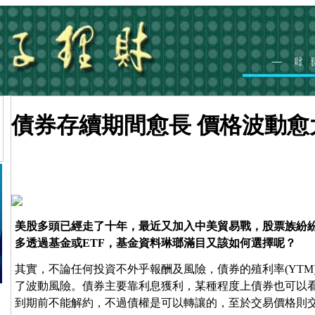
債券存續期間愈長 價格波動愈
美股多頭已經走了十年，最近又加入中美貿易戰，股票族紛
多透過基金或ETF，基金資料琳瑯滿目又該如何選擇呢？
其實，不論任何投資不外乎報酬及風險，債券的殖利率(YTM) 決
了波動風險。債券主要靠利息獲利，某種程度上債券也可以
到期前不能解約，不過債權是可以轉讓的，至於交易價格則