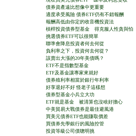
債券資產遠比想像中更重要
適度承受風險 債券ETF仍有不錯報酬
報酬高低由你定的收音機投資法
槓桿投資債券型基金 得克服人性貪與怕
挑選債券ETF可以很簡單
聯準會降息投資者何去何從
負利率之下，投資何去何從？
該賣出大漲的20年美債嗎？
ETF不是指數型基金
ETF及基金讓專家來就好
債券殖利率相當於銀行年利率
好享退好不好 怪老子這樣想
債券型基金小兵立大功
ETF就是基金 被清算也沒啥好擔心
中美貿易大戰債券是最佳避風港
買美元債券ETF也能賺取價差
買債券先學銀行的風險控管
投資等級公司債聰明挑