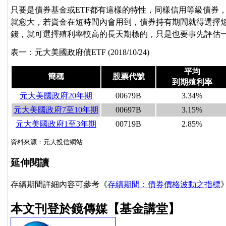
只要是債券基金或ETF都有這樣的特性，同樣信用等級債券
就愈大，若資金在短時間內會用到，債券持有期間就得選擇
錢，就可選擇殖利率較高的長天期標的，只是也要事先評估
表一：元大美國政府債ETF (2018/10/24)
平均
簡稱
股票代號
到期殖利率
元大美國政府20年期
00679B
3.34%
元大美國政府7至10年期
00697B
3.15%
元大美國政府1至3年期
00719B
2.85%
資料來源：元大投信網站
延伸閱讀
存續期間詳細內容可參考《
存續期間：債券價格波動之指標
本文刊登於鏡傳媒【基金講堂】