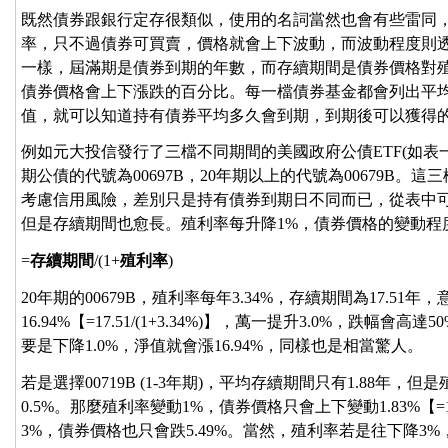
既然債券跟銀行定存很類似，使用的名詞當然也會有些雷同
率，只不過債券可買賣，價格就會上下波動，而波動程度則
一樣，屆滿期是債券到期的年數，而存續期間是債券價格對殖
債券價格會上下漲跌的百分比。每一檔債券基金都會列出平
值，就可以知道持有債券平均多久會到期，到期後可以獲得
例如元大投信發行了三檔不同期間的美國政府公債ETF(如表一)，1
期公債的代號為00697B，20年期以上的代號為00679B
考慮信用風險，差別只是持有債券到期日不同而已，從表中
但是存續期間也愈長。殖利率每升降1%，債券價格的變動程
=
存續期間
/(1+
殖利率
)
20年期的00679B，殖利率每年3.34%，存續期間為17.51
16.94%【=17.51/(1+3.34%)】，萬一提升3.0%，跌
要是下降1.0%，淨值就會漲16.94%，同樣也是相當驚人。
若是選擇00719B (1-3年期)，平均存續期間只有1.88年，但是
0.5%。那麼殖利率變動1%，債券價格只會上下變動1.83%【=1.
3%，債券價格也只會跌5.49%。當然，殖利率若是往下降3%，