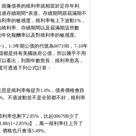
，就像債券的殖利率就相當於定存年利
透過存續期間*表達。存續期間跟屆滿期不
利率的敏感度，殖利率每上下波動1%，
均殖利率、存續期間以及屆滿期這些數
的年化報酬率以及對殖利率的敏感度。
-3年期公債的代號為00719B，7-10年
。這三檔都是持有美國政府公債，所以幾乎不用
可以看出，到期年數愈長，殖利率愈高，
度可透過下列公式計算：
年，意思是殖利率每提升1.0%，債券價格會跌
幅會高達50%。不過波動並不是全部都不好，殖利率
殖利率也剩下2.85%，比起00679B少了
88/(1+2.85%)】，萬一殖利率往上升了
價格也只會漲5.49%。