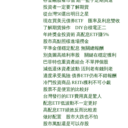
存金融股看市值 組一籃子定期買進
投資者一定要了解期貨
從台灣50選出明日之星
現在買美元債券ETF 匯率及利息雙收
了解期貨操作 DIY台積電正二
年終獎金投資術 高配息ETF賺5%
股市高點照樣進場撈金
平準金僅穩定配息 無關總報酬
別貪圖高殖利率股 關鍵在穩定獲利
巴菲特也重資產組合 不單押個股
減低退休資產波動 活到老有錢到老
適度承受風險 債券ETF仍有不錯報酬
冷門投資商品 REITs獲利不可小覷
股票不是便宜的比較好
台灣發行的ETF費用真是驚人
配息ETF低波動不一定更好
高配息ETF績效反而比較差
做好配置 股市大跌也不怕
股市萬點還是可以存股