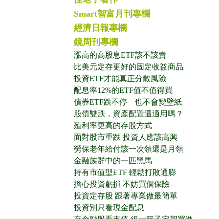
Smart智富月刊專欄
經濟日報專欄
鏡周刊專欄
漲高的高股息ETF該不該賣
比美元定存更好的固定收益商品
投資ETF才能真正分散風險
配息率12%的ETF值不值得買
債券ETF跌不停 也不會變壁紙
股債雙跌，資產配置還適用嗎？
殖利率更高的存股方式
面對股市重跌 投資人應該高興
勞保老年給付該一次領還是月領
金融族群中的一匹黑馬
持有市值型ETF 輕鬆打敗通膨
擔心投資虧損 不妨買個保險
投資定存股 跟著專業做最簡單
投資別只看現金配息