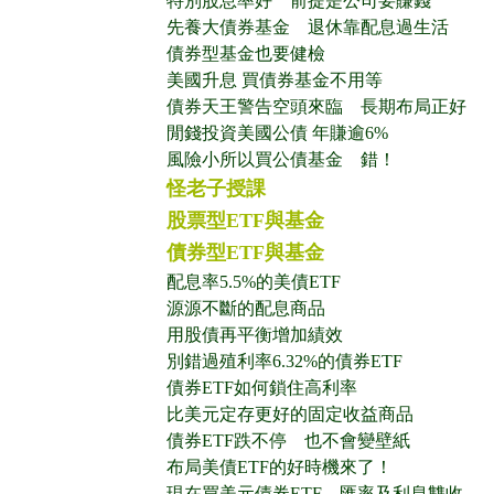
特別股息率好 前提是公司要賺錢
先養大債券基金 退休靠配息過生活
債券型基金也要健檢
美國升息 買債券基金不用等
債券天王警告空頭來臨 長期布局正好
閒錢投資美國公債 年賺逾6%
風險小所以買公債基金 錯！
怪老子授課
股票型ETF與基金
債券型ETF與基金
配息率5.5%的美債ETF
源源不斷的配息商品
用股債再平衡增加績效
別錯過殖利率6.32%的債券ETF
債券ETF如何鎖住高利率
比美元定存更好的固定收益商品
債券ETF跌不停 也不會變壁紙
布局美債ETF的好時機來了！
現在買美元債券ETF 匯率及利息雙收