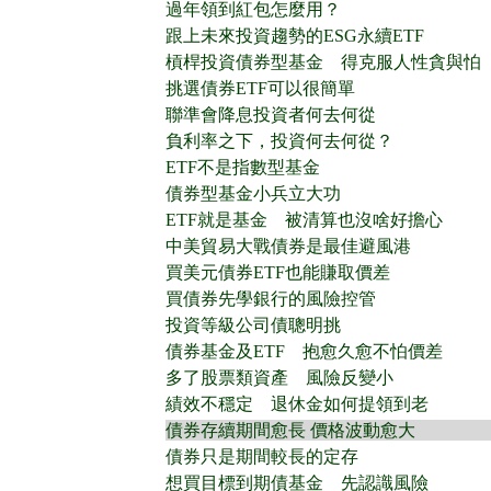
過年領到紅包怎麼用？
跟上未來投資趨勢的ESG永續ETF
槓桿投資債券型基金 得克服人性貪與怕
挑選債券ETF可以很簡單
聯準會降息投資者何去何從
負利率之下，投資何去何從？
ETF不是指數型基金
債券型基金小兵立大功
ETF就是基金 被清算也沒啥好擔心
中美貿易大戰債券是最佳避風港
買美元債券ETF也能賺取價差
買債券先學銀行的風險控管
投資等級公司債聰明挑
債券基金及ETF 抱愈久愈不怕價差
多了股票類資產 風險反變小
績效不穩定 退休金如何提領到老
債券存續期間愈長 價格波動愈大
債券只是期間較長的定存
想買目標到期債基金 先認識風險