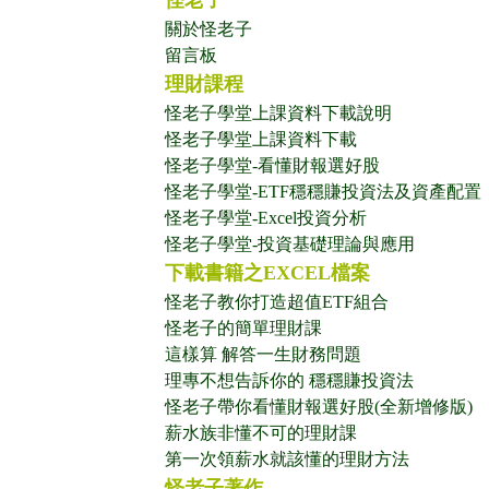
怪老子
關於怪老子
留言板
理財課程
怪老子學堂上課資料下載說明
怪老子學堂上課資料下載
怪老子學堂-看懂財報選好股
怪老子學堂-ETF穩穩賺投資法及資產配置
怪老子學堂-Excel投資分析
怪老子學堂-投資基礎理論與應用
下載書籍之EXCEL檔案
怪老子教你打造超值ETF組合
怪老子的簡單理財課
這樣算 解答一生財務問題
理專不想告訴你的 穩穩賺投資法
怪老子帶你看懂財報選好股(全新增修版)
薪水族非懂不可的理財課
第一次領薪水就該懂的理財方法
怪老子著作