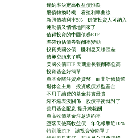
違約率決定高收益債漲跌
股債轉換時機 看殖利率曲線
新興債殖利率5% 穩健投資人可納入
連動債又悄悄地回來了
值得投資的中國債券ETF
準確預估債券報酬率變動
投資美國公債 賺利息又賺匯差
債券空頭來了嗎
美國公債ETF 天期愈長報酬率愈高
投資基金好簡單
買基金關注資產貨幣 而非計價貨幣
退休金主角 投資級債券型基金
不用手續費的基金其實最貴
縮不縮表沒關係 股債平衡就對了
善用基金配息 提升總報酬
買高收債基金注意違約率
墮落天使高收益債 年化報酬近10％
特別股ETF 讓投資變簡單了