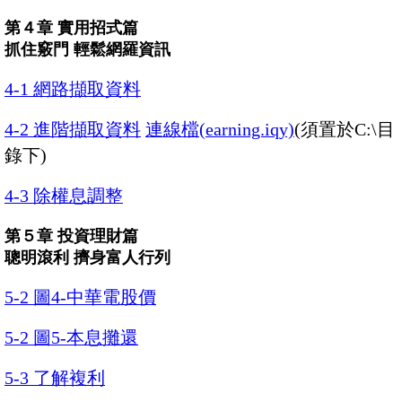
第４章 實用招式篇
抓住竅門 輕鬆網羅資訊
4-1 網路擷取資料
4-2 進階擷取資料
連線檔(earning.iqy)
(須置於C:\目
錄下)
4-3 除權息調整
第５章 投資理財篇
聰明滾利 擠身富人行列
5-2 圖4-中華電股價
5-2 圖5-本息攤還
5-3 了解複利