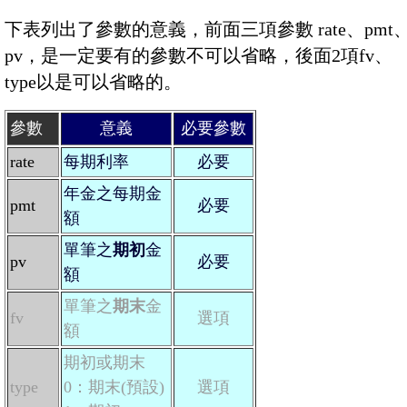
下表列出了參數的意義，前面三項參數 rate、pmt
pv，是一定要有的參數不可以省略，後面2項fv、
type以是可以省略的。
參數
意義
必要參數
rate
每期利率
必要
年金之每期金
pmt
必要
額
單筆之
期初
金
pv
必要
額
單筆之
期末
金
fv
選項
額
期初或期末
type
0：期末(預設)
選項