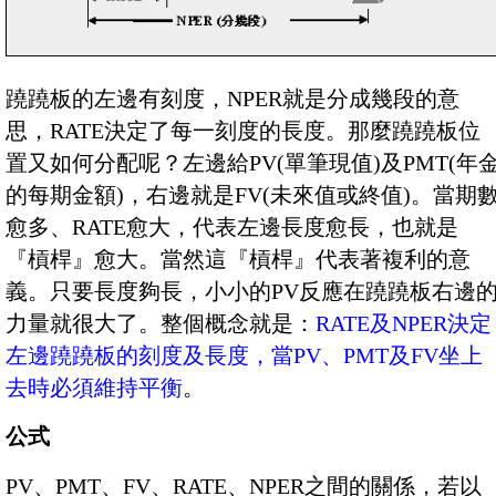
蹺蹺板的左邊有刻度，NPER就是分成幾段的意
思，RATE決定了每一刻度的長度。那麼蹺蹺板位
置又如何分配呢？左邊給PV(單筆現值)及PMT(年
的每期金額)，右邊就是FV(未來值或終值)。當期
愈多、RATE愈大，代表左邊長度愈長，也就是
『槓桿』愈大。當然這『槓桿』代表著複利的意
義。只要長度夠長，小小的PV反應在蹺蹺板右邊
力量就很大了。整個概念就是：
RATE及NPER決定
左邊蹺蹺板的刻度及長度，當PV、PMT及FV坐上
去時必須維持平衡
。
公式
PV、PMT、FV、RATE、NPER之間的關係，若以