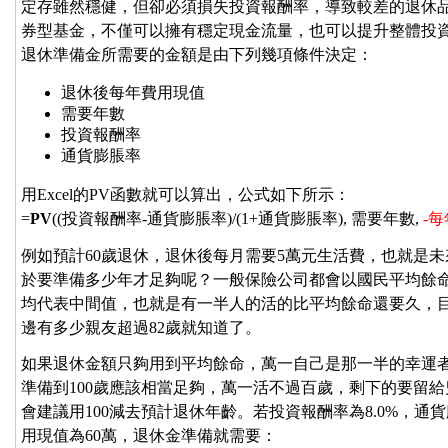
定存雖然穩健，但卻必須損失投資報酬率，導致較差的退休
券型基金，不僅可以擁有穩定現金流量，也可以提升整體投
退休準備金所需要的金額是由下列幾項條件決定：
退休後每年費用現值
需要年數
投資報酬率
通貨膨脹率
用Excel的PV函數就可以算出，公式如下所示：
=
PV
((投資報酬率-通貨膨脹率)/(1+通貨膨脹率), 需要年數,
-
例如預計60歲退休，退休後每月需要5萬元生活費，也就是未
於要準備多少年才足夠呢？一般保險公司都會以國民平均餘
均代表中間值，也就是有一半人的活的比平均餘命還要久，目
邊有多少親友超過82歲就知道了。
如果退休金額只夠用到平均餘命，萬一自己是那一半的幸運
準備到100歲應該相當足夠，萬一活不過百歲，剩下的要留
會建議用100減去預計退休年齡。若投資報酬率為8.0%，通貨
用現值為60萬，退休金準備就需要：