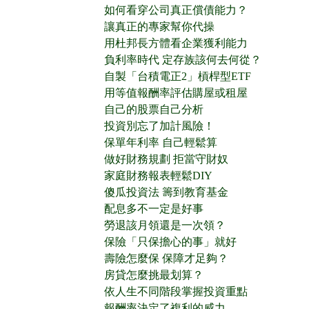
如何看穿公司真正償債能力？
讓真正的專家幫你代操
用杜邦長方體看企業獲利能力
負利率時代 定存族該何去何從？
自製「台積電正2」槓桿型ETF
用等值報酬率評估購屋或租屋
自己的股票自己分析
投資別忘了加計風險！
保單年利率 自己輕鬆算
做好財務規劃 拒當守財奴
家庭財務報表輕鬆DIY
傻瓜投資法 籌到教育基金
配息多不一定是好事
勞退該月領還是一次領？
保險「只保擔心的事」就好
壽險怎麼保 保障才足夠？
房貸怎麼挑最划算？
依人生不同階段掌握投資重點
報酬率決定了複利的威力