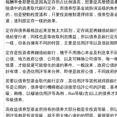
報酬率會那麼低是因為定存所占比例過高，想要提高整體資
險適中的資產取代銀行定存，而債券型基金就扮演這樣的角
的，但是變動程度溫和，只要投資種類選擇得當，債券型基
避，達到跟定存一樣的效果。
定存與債券嚴格說起來並無太大區別，定存就是將錢借給銀
借給發行者，同樣也是靠收取利息獲益，所以債券及銀行定
一樣，但各自擁有不同的特質，主要是信用評等以及借款期
定存是投資者將錢借給銀行，幾乎不用擔心本金及利息拿不
公債、地方政府公債、公司債、以及可轉換公司債等。每一
慎選，才能規避可能發生的違約事件。一般說來，政府公債
好有壞，全憑信用評等來分辨。即便是政府公債，不同政府
若要以債券型基金取代銀行定存，其信用評等當然就得跟銀
等是公開的，債券發行機構都必須接受信評公司的評鑑，基
級」兩種。以穆迪信用評等為例，Baa等級(含)以上的債券
等級債券。
高收益債券型基金所持有的債券大部分都是非投資等級，所
用評等都是投資等級，就不用太擔心違約的問題。最簡單的