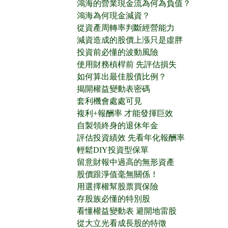
鴻海的營業現金流為何為負值？
鴻海為何現金減資？
從資產周轉率判斷經營能力
減資造成的股價上漲只是虛胖
投資前必懂的波動風險
使用財務槓桿前 先評估損失
如何算出最佳股債比例？
揭開權益變動表密碼
套利機會處處可見
複利+報酬率 才能發揮巨效
自製領終身的退休年金
評估投資績效 先看年化報酬率
輕鬆DIY投資型保單
留意財報中過高的無形資產
股價跟淨值毫無關係！
用選擇權幫股票買保險
存股族必懂的特別股
看懂權益變動表 避開地雷股
從大立光看成長股的特徵