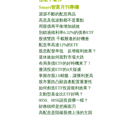
Smart智富月刊專欄
源源不斷的配息商品
高息及低波動都不是重點
用股債再平衡增加績效
別錯過殖利率6.32%的債券ETF
股債雙跌 千載難逢的好機會
配息率高達12%的ETF
股息配發率低 反增複利效果？
退休族如何面對市場大跌
布局美債ETF的好時機來了！
釐清投資ETF的4大疑慮
掌握存股2.0精髓，讓獲利更高
股市重跌凸顯資產配置重要性
如何創造ETF投資複利效果？
主動型基金比ETF好嗎？
0050、0056該投資哪一檔？
財務槓桿是把兩面刃
高配息是阻礙股價上漲的主因