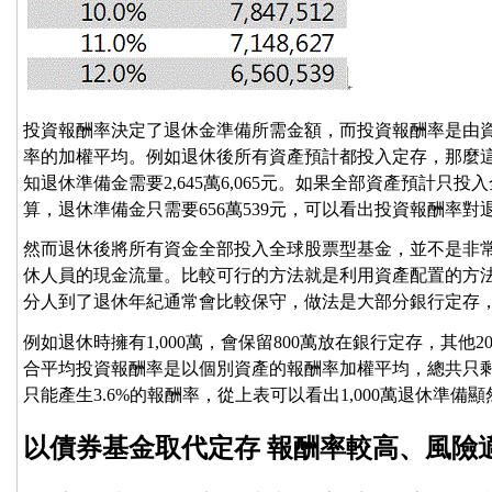
投資報酬率決定了退休金準備所需金額，而投資報酬率是由
率的加權平均。例如退休後所有資產預計都投入定存，那麼這
知退休準備金需要2,645萬6,065元。如果全部資產預計只
算，退休準備金只需要656萬539元，可以看出投資報酬率
然而退休後將所有資金全部投入全球股票型基金，並不是非
休人員的現金流量。比較可行的方法就是利用資產配置的方
分人到了退休年紀通常會比較保守，做法是大部分銀行定存
例如退休時擁有1,000萬，會保留800萬放在銀行定存，其他
合平均投資報酬率是以個別資產的報酬率加權平均，總共只剩3.6%【
只能產生3.6%的報酬率，從上表可以看出1,000萬退休準備顯
以債券基金取代定存 報酬率較高、風險