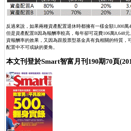
反過來說，如果兩種資產配置退休時都擁有一樣金額1,800萬4
但是資產配置B因為報酬率較高，每年卻可花費106萬8,64
資報酬率的效果，又因為跟股票型基金具有負相關的特質，
配置中不可或缺的要角。
本文刊登於Smart智富月刊190期70頁(201