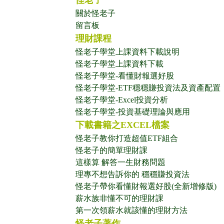
怪老子
關於怪老子
留言板
理財課程
怪老子學堂上課資料下載說明
怪老子學堂上課資料下載
怪老子學堂-看懂財報選好股
怪老子學堂-ETF穩穩賺投資法及資產配置
怪老子學堂-Excel投資分析
怪老子學堂-投資基礎理論與應用
下載書籍之EXCEL檔案
怪老子教你打造超值ETF組合
怪老子的簡單理財課
這樣算 解答一生財務問題
理專不想告訴你的 穩穩賺投資法
怪老子帶你看懂財報選好股(全新增修版)
薪水族非懂不可的理財課
第一次領薪水就該懂的理財方法
怪老子著作