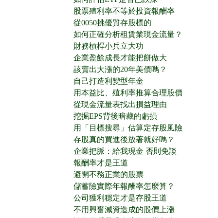
股票殖利率不等於投資報酬率
從0050挑優質存股標的
如何正確分析租賃業現金流量？
財務槓桿小兵立大功
企業盈餘成長才能把餅做大
該賣出大漲的20年美債嗎？
自己打造利變型年金
用本益比、殖利率推算合理股價
從現金流量表找出損益理由
挖掘EPS背後暗藏的虧損
用「目標搜尋」估算定存股風險
存股真的買進後放著就好嗎？
企業把脈：給我現金 否則免談
報酬率才是王道
避開不務正業的股票
儲蓄險實際年報酬率怎麼算？
公司獲利穩定才是存股王道
不用興奮減資造成的股價上漲