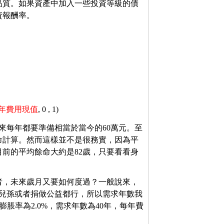
品質。如果資產中加入一些投資等級的債
資報酬率。
每年費用現值
, 0 , 1)
來每年都要準備相當於當今的60萬元。至
命計算。然而這樣並不是很務實，因為平
前的平均餘命大約是82歲，只要看看身
者，未來歲月又要如何度過？一般說來，
給兒孫或者捐做公益都行，所以需求年數我
膨脹率為2.0%，需求年數為40年，每年費