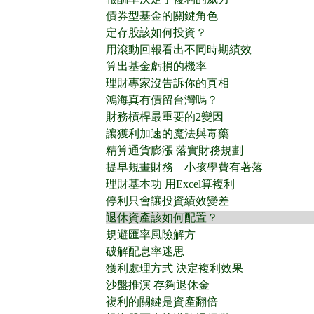
債券型基金的關鍵角色
定存股該如何投資？
用滾動回報看出不同時期績效
算出基金虧損的機率
理財專家沒告訴你的真相
鴻海真有債留台灣嗎？
財務槓桿最重要的2變因
讓獲利加速的魔法與毒藥
精算通貨膨漲 落實財務規劃
提早規畫財務 小孩學費有著落
理財基本功 用Excel算複利
停利只會讓投資績效變差
退休資產該如何配置？
規避匯率風險解方
破解配息率迷思
獲利處理方式 決定複利效果
沙盤推演 存夠退休金
複利的關鍵是資產翻倍