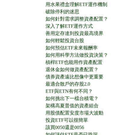
用水果禮盒理解ETF運作機制
破除停利的迷思
如何針對需求調整資產配置？
深入了解ETF運作方式
善用定存達到投資最高境界
如何輕鬆投資台股
如何預估ETF未來報酬率
如何用科學方法做投資決策？
槓桿ETF也能用作資產配置
退休金如何做資產配置？
債券資產遠比想像中更重要
最適合散戶的存股2.0
ETF與ETN有何不同？
如何挑出下一檔台積電？
架構高夏普值的資產組合
用股債配置安度市場大波動
投資ETF可以很簡單
該買0050還是0056
如何評估ETF是否已跌深