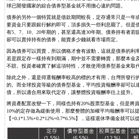
球已開發國家的綜合債券型基金就不用擔心違約問題。
債券的另外一個特質就是借款期間較長，定存通常只是一年
要資金只要跟銀行解約即可，頂多損失一些利息罷了。但是
有5、7、10、20年期的，甚至還高達30年期。債券持有者
卻可以賣掉持有的債券，能賣多少錢就看市場而定。
因為債券可以買賣，所以價格才會有波動，這就是債券的利
若是跟定存一樣持有到期滿，期中並不需要轉賣，那麼本金
不賠。投資者確實了解這項特性，才敢使用債券型基金來取
除此之外，還是得選報酬率較高的標的才有用，台灣所發行
的。而全球投資等級的債券型基金，平均投資報酬率卻可以達
債，所以適合用來取代定存，讓整體投資報酬率往上提升。
將資產配置改變一下，同樣也持有20%股票型基金，但是將資
10%的定存做為緩衝使用，那麼整體的加權平均報酬率可以提升
【=0.1*1.5%+0.2*12%+0.7*6.5%】，這樣退休準備金就可以從