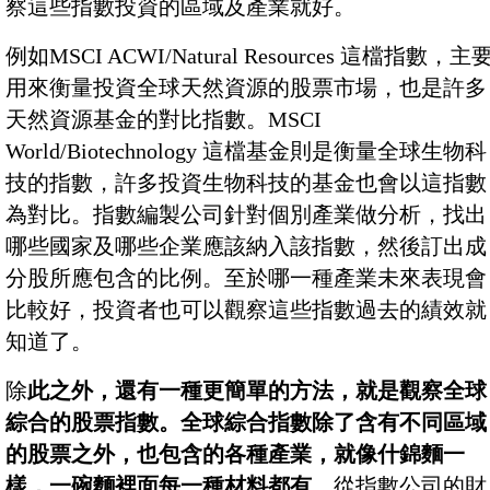
察這些指數投資的區域及產業就好。
例如MSCI ACWI/Natural Resources 這檔指數，主
用來衡量投資全球天然資源的股票市場，也是許多
天然資源基金的對比指數。MSCI
World/Biotechnology 這檔基金則是衡量全球生物科
技的指數，許多投資生物科技的基金也會以這指數
為對比。指數編製公司針對個別產業做分析，找出
哪些國家及哪些企業應該納入該指數，然後訂出成
分股所應包含的比例。至於哪一種產業未來表現會
比較好，投資者也可以觀察這些指數過去的績效就
知道了。
除
此之外，還有一種更簡單的方法，就是觀察全球
綜合的股票指數。全球綜合指數除了含有不同區域
的股票之外，也包含的各種產業，就像什錦麵一
樣，一碗麵裡面每一種材料都有。
從指數公司的財