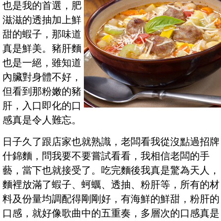
也是我的首選，肥
滋滋的透抽加上鮮
甜的蝦子，那味道
真是鮮美。豬肝麵
也是一絕，雖知道
內臟對身體不好，
但看到那粉嫩的豬
肝，入口即化的口
感真是令人難忘。
日子久了跟店家也就熟識，老闆看我從沒點過招牌
什錦麵，問我要不要嘗試看看，我相信老闆的手
藝，當下也就接受了。吃完麵後我真是驚為天人，
麵裡放滿了蝦子、蚵蠣、透抽、粉肝等，所有的材
料及份量均調配得剛剛好，有海鮮的鮮甜，粉肝的
口感，就好像歌曲中的五重奏，多層次的口感真是