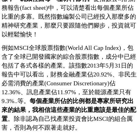
務報告(fact sheet)中，可以清楚看出每個產業所佔
比重的多寡。既然指數編製公司已經投入那麼多的
精神研究產業，那麼只要跟隨他們腳步，投資就可
以輕鬆愉快！
例如MSCI全球股票指數(World All Cap Index)，包
含了全球已開發國家的綜合股票指數，成分中已經
包括了各式各樣的產業。該指數2013年5月31日的
報告中可以看出，財務金融產業佔20.92%、非民生
必需消費的產業(Consumer Discretionary)佔
12.36%、訊息產業佔11.97%，至於能源產業只有
9.3%..等。
每個產業所佔的比例都是專家所研究出
來的結果，我相信這些產業的比重應該是最佳的配
置
。除非認為自己找產業投資會比MSCI的組合厲
害，否則為何不跟著走就好。