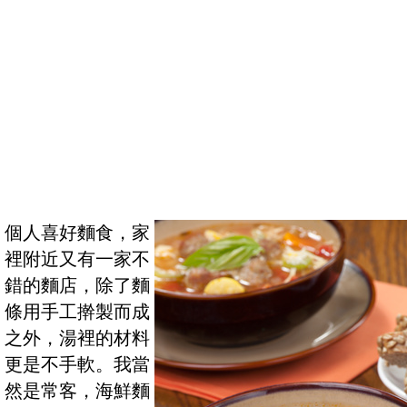
個人喜好麵食，家
裡附近又有一家不
錯的麵店，除了麵
條用手工擀製而成
之外，湯裡的材料
更是不手軟。我當
然是常客，海鮮麵