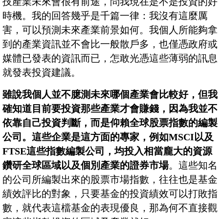
技產業未來會很有前途，問我現在是不是投資的好
時機。我的回答幾乎是千篇一律：我沒有這麼厲
害，可以預測未來產業前景如何。我個人所能夠拿
到的產業資訊並不會比一般散戶多，也僅憑政府或
媒體已發表的資訊而已，怎敢光憑這些薄弱的訊息
就發表投資建議。
雖說我個人並不臆測未來哪個產業會比較好，但我
確知道目前要投資那些產業才會賺錢，因為我並不
依靠自己投資判斷，而是仰賴全球股票指數的編製
公司。這些企業是這方面的專家，例如MSCI以及
FTSE這些指數編製公司，均投入相當龐大的資源
鑽研全球區域以及個別產業的證券市場
。這些知名
的公司所編製出來的股票市場指數，往往也是基金
績效評比的對象，只要基金的投資績效可以打敗指
數，就代表這檔基金的表現優良，那為何不直接觀