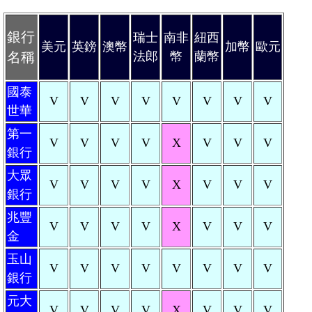
銀行
瑞士
南非
紐西
美元
英鎊
澳幣
加幣
歐元
名稱
法郎
幣
蘭幣
國泰
V
V
V
V
V
V
V
V
世華
第一
V
V
V
V
X
V
V
V
銀行
大眾
V
V
V
V
X
V
V
V
銀行
兆豐
V
V
V
V
X
V
V
V
金
玉山
V
V
V
V
V
V
V
V
銀行
元大
V
V
V
V
X
V
V
V