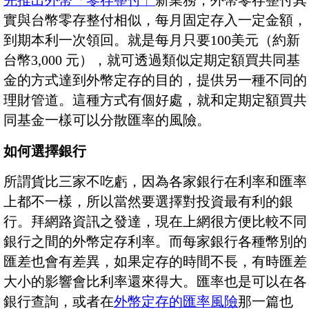
先推出外幣「零存整付」
新業務，外幣零存整付其
實與台幣零存整付相似，每月固定存入一定金額，
到期本利一次領回。就是每月只要100美元（約新
台幣3,000 元），就可透過類似定期定額買共同基
金的方式達到外幣定存的目的，提供另一種不同的
理財管道。這種方式有個好處，就和定期定額買共
同基金一樣可以分散匯率的風險。
如何選擇銀行
所謂貨比三家不吃虧，因為各家銀行在利率和匯率
上都不一樣，所以當然要選擇對投資最有利的銀
行。拜網路資訊之發達，現在上網很方便比較不同
銀行之間的外幣定存利率。而每家銀行各種幣別的
匯差也會有差異，如果定存的時間不長，有時匯差
大小的影響會比利率還來得大。匯率也是可以在各
銀行查詢，或者在
外幣定存的匯率風險
那一篇也