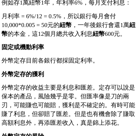
例如存1萬紐幣1年，年利率6%，每月支付利息：
月利率 = 6%/12 = 0.5%，所以銀行每月會付
10,000*0.005 = 50元的
紐幣
，一年後銀行會還1萬
紐
幣
的本金，這12個月總共收入利息
紐幣
600元。
固定或機動利率
外幣定存目前各銀行都採固定利率。
外幣定存的獲利
外幣定存的收益主要是利息和匯差。定存可以說是
保本的產品，風險幾乎是零。但匯率像是刀的兩
刃，可能賺也可能賠，獲利是不確定的。有時可能
賺了利息，但卻賠了匯差。但是也有機會除了賺取
高額利息外，再添匯差收入，真是錦上添花。