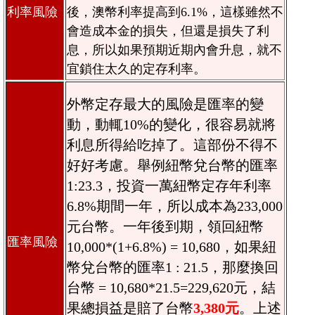
利率風險
後，澳幣利率提高到6.1%，這樣雖然不
會造成本金的損失，但還是損失了利
息，所以如果預期近期內會升息，就不
宜鎖住太久的定存利率。
外幣定存最大的風險是匯率的變
動，動輒10%的變化，很容易就將
利息所得給吃掉了。這部份不得不
好好考慮。舉例紐幣兌台幣的匯率
1:23.3，投資一萬紐幣定存年利率
6.8%期間一年，所以成本為233,000
元台幣。一年後到期，領回紐幣
匯率風險
10,000*(1+6.8%) = 10,680，如果紐
幣兌台幣的匯率1 : 21.5，那麼換回
台幣 = 10,680*21.5=229,620元，結
果總損益是賠了台幣
3,380元
。上述