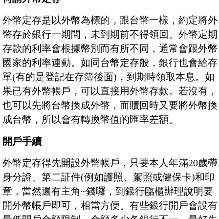
外幣定存是以外幣為標的，跟台幣一樣，約定將外
幣存於銀行一期間，未到期前不得領回。外幣定期
存款的利率會根據幣別而有所不同，通常會跟外幣
國家的利率連動。如同台幣定存般，銀行也會給存
單(有的是登記在存簿後面)，到期時領取本息。如
果已有外幣帳戶，可以直接用外幣存款。若沒有，
也可以先將台幣換成外幣，而贖回時又要將外幣換
成台幣，所以會有轉換幣值的匯率差額。
開戶手續
外幣定存得先開設外幣帳戶，只要本人年滿20歲帶
身分證、第二証件(例如護照、駕照或健保卡)和印
章，當然還有主角~錢囉，到銀行臨櫃辦理說明要
開外幣帳戶即可，相當方便。有些銀行開戶會設有