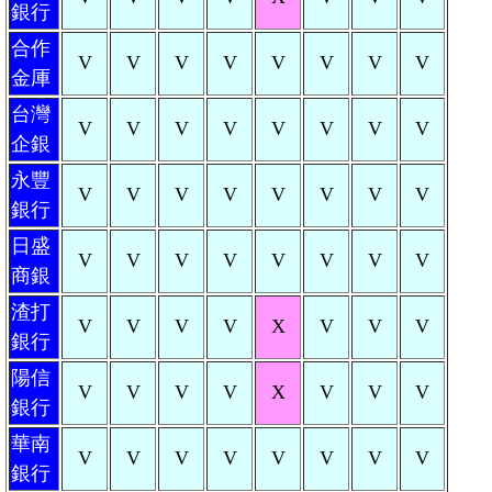
銀行
合作
V
V
V
V
V
V
V
V
金厙
台灣
V
V
V
V
V
V
V
V
企銀
永豐
V
V
V
V
V
V
V
V
銀行
日盛
V
V
V
V
V
V
V
V
商銀
渣打
V
V
V
V
X
V
V
V
銀行
陽信
V
V
V
V
X
V
V
V
銀行
華南
V
V
V
V
V
V
V
V
銀行