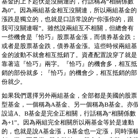
基金的上下起伏是沒關連的，行話稱為“相關係數
為0”。因為兩組基金相互沒關連，所以兩組基金的
漲跌是獨立的，也就是口語常說的“你漲你的，跟
我可沒關連喔”。雖然說兩組互不相關，但總會有
一些機會是『恰巧』股票基金漲，而債券基金跌；
或者是股票基金跌，債券基金漲。這些時候兩組基
金的波動不就會相互抵銷了。資產配置說穿了就是
靠著這『恰巧』兩字。『恰巧』的機會多，相互抵
銷的部份就多；『恰巧』的機會少，相互抵銷的部
份就少。
如果我們選擇另外兩組基金，全部都是美國的股票
型基金，一個稱為A基金、另一個稱為B基金。亦
設這A、B基金是完全正相關，行話稱為“相關係數
為+1”。因為兩組完全相關所以兩基金等於是連動
的，也就是說A基金漲，B基金也一定漲，同時漲