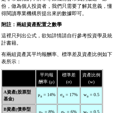
份，做為個人投資者，我們只需要了解其意義，懂
得閱讀專業機構所提出來的數據即可。
附註：兩組資產配置之數學
這裡只列出公式，欲知詳情請自行參考投資學及統
計書籍。
有兩組資產其平均報酬率、標準差及資產比例如下
表所示：
平均報
標準差
資產比例
酬率 (μ)
(σ)
(w)
A資產(股票型
μ
= 14%
σ
= 17%
w
= 0.5
a
a
a
基金)
B資產(債券型
μ
= 8%
σ
= 6%
w
= 0.5