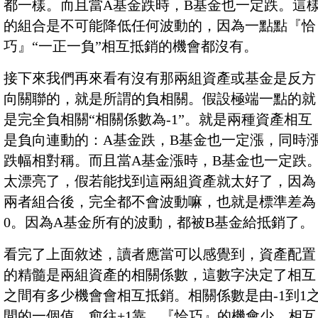
都一樣。而且當A基金跌時，B基金也一定跌。這
的組合是不可能降低任何波動的，因為一點點『恰
巧』“一正一負”相互抵銷的機會都沒有。
接下來我們再來看有沒有那兩組資產或基金是反方
向關聯的，就是所謂的負相關。假設極端一點的就
是完全負相關“相關係數為-1”。就是兩種資產相互
是負向連動的：A基金跌，B基金也一定漲，同時
跌幅相對稱。而且當A基金漲時，B基金也一定跌
太漂亮了，假若能找到這兩組資產就太好了，因為
兩者組合後，完全都不會波動嘛，也就是標準差為
0。因為A基金所有的波動，都被B基金給抵銷了。
看完了上面敘述，讀者應當可以感覺到，資產配置
的精髓是兩組資產的相關係數，這數字決定了相互
之間有多少機會會相互抵銷。相關係數是由-1到1
間的一個值，愈往+1靠，『恰巧』的機會少，相互