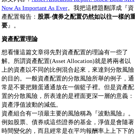
Now As Important As Ever
。我把這標題翻譯成『資
產配置報告：
股票-債券之配置仍然如以往一樣的
要
』。
資產配置理論
想看懂這篇文章得先對資產配置的理論有一些了
解。所謂資產配置(Asset Allocation)就是將兩者以
上的資產以不同的比例混合起來，來達到分散風險
的目的。一般資產配置的分散風險所舉的例子，通
常是不要把雞蛋通通放在一個籃子裡。但是資產配
置的分散風險，所表達的是裡面更深一層的意義：
資產淨值波動的減低。
資產組合有一項最主要的風險稱為『波動風險』。
例如股票、債券或這些證券的基金，淨值是會隨著
時間變化的，而且經常是在平均報酬率上上下下的