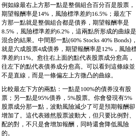
例如線最右上方那一點是整個組合百分百是股票，
期望報酬率是14%，風險標準差約16.5%；最左下
方那一點就是整個組合都是債券，期望報酬率是
8.5%，風險標準差約6.2%，這兩點所形成的曲線
混合的結果。中間那一點(60% Stocks 40% Bonds)
就是六成股票4成債券，期望報酬率是12%，風險
準差約11%。愈往右上面的點代表股票成分愈高，
往左下的點代表債券成分愈高。可以看到這條線並
不是直線，而是一條偏左上方微凸的曲線。
比較最左下方的兩點：一點是100%的債券沒有股
票；另一點是95%債券，5%股票。你會發現有5%
股票成分那一點，波動風險減少了可是預期報酬卻
增加了。這代表雖然股票波動大，但只要比例對、
配的對，不只是會增加報酬，同時還會降低風險
的。