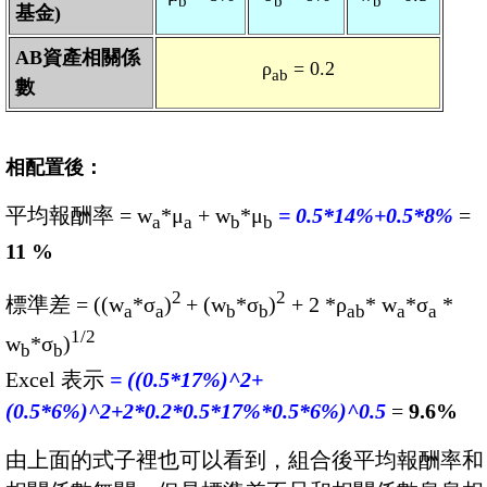
b
b
b
基金)
AB資產相關係
ρ
= 0.2
ab
數
相配置後：
平均報酬率 = w
*μ
+ w
*μ
= 0.5*14%+0.5*8%
=
a
a
b
b
11 %
2
2
標準差 = ((w
*σ
)
+ (w
*σ
)
+ 2 *ρ
* w
*σ
*
a
a
b
b
ab
a
a
1/2
w
*σ
)
b
b
Excel 表示
= ((0.5*17%)^2+
(0.5*6%)^2+2*0.2*0.5*17%*0.5*6%)^0.5
=
9.6%
由上面的式子裡也可以看到，組合後平均報酬率和