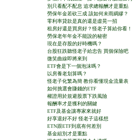
別只看配不配息 追求總報酬才是重點
勞保年金若砍三成 該如何未雨綢繆？
零利率貸款是真的還是虛晃一招
租房好還是買房好？怪老子算給你看！
勞保老年年金不能說的秘密
現在是存股的好時機嗎？
台股狂跌聽怪老子給忠告 買個保險吧
微笑曲線即將來到
ETF會是下一個泡沫嗎？
以房養老划算嗎？
怪老子化繁為簡 教你看懂現金流量表
如何挑選會賺錢的ETF
權證用於規避股票下跌風險
報酬率才是獲利的關鍵
ETF及基金讓專家來就好
好享退好不好 怪老子這樣想
ETN跟ETF到底有何差別
基金組別才是重點