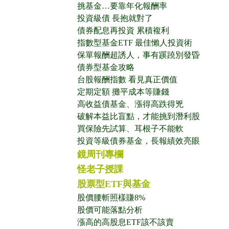
挑基金…要靠年化報酬率
投資級債 長抱就對了
債券配息再投資 累積複利
指數型基金ETF 最佳懶人投資術
保單報酬超誘人，事有蹊蹺別發昏
債券型基金攻略
台股報酬指數 看見真正價值
定期定額 攤平成本等賺錢
高收益債基金、漲得高跌得兇
破解本益比盲點，才能挑到潛利股
買保險先試算、耳根子不能軟
投資等級債券基金，長報績效亮眼
鏡周刊專欄
怪老子授課
股票型ETF與基金
股價腰斬照樣賺8%
股價可能落點分析
漲高的高股息ETF該不該賣