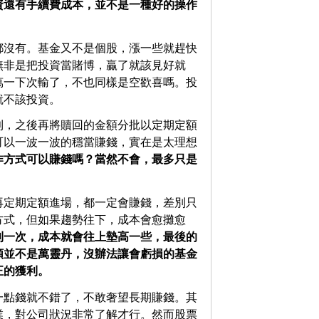
資還有手續費成本，並不是一種好的操作
都沒有。基金又不是個股，漲一些就趕快
無非是把投資當賭博，贏了就該見好就
萬一下次輸了，不也同樣是空歡喜嗎。投
就不該投資。
利，之後再將贖回的金額分批以定期定額
可以一波一波的穩當賺錢，實在是太理想
作方式可以賺錢嗎？當然不會，最多只是
再定期定額進場，都一定會賺錢，差別只
方式，但如果趨勢往下，成本會愈攤愈
利一次，成本就會往上墊高一些，最後的
額並不是萬靈丹，沒辦法讓會虧損的基金
正的獲利。
一點錢就不錯了，不敢奢望長期賺錢。其
業，對公司狀況非常了解才行。然而股票