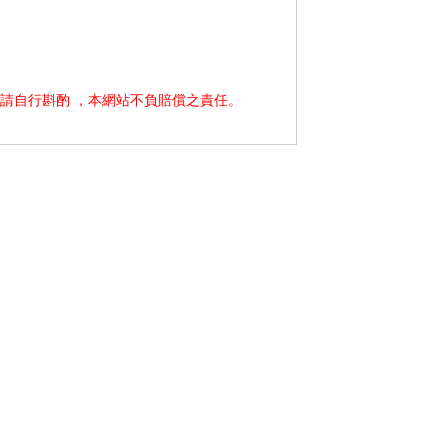
請自行斟酌 ，本網站不負賠償之責任。