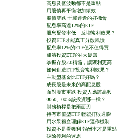
高息及低波動都不是重點
用股債再平衡增加績效
股債雙跌 千載難逢的好機會
配息率高達12%的ETF
股息配發率低 反增複利效果？
投資ETF才能真正分散風險
配息率12%的ETF值不值得買
釐清投資ETF的4大疑慮
掌握存股2.0精髓，讓獲利更高
如何創造ETF投資複利效果？
主動型基金比ETF好嗎？
成長股是未來的高配息股
面對股市重跌 投資人應該高興
0050、0056該投資哪一檔？
財務槓桿是把兩面刃
持有市值型ETF 輕鬆打敗通膨
用水果禮盒理解ETF運作機制
投資不是看獲利 報酬率才是重點
破除停利的迷思