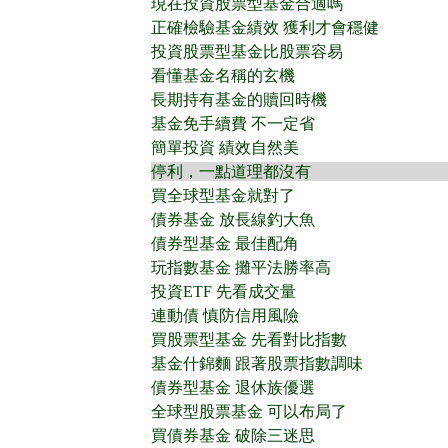
現在投資股票型基金合適嗎
正確檢驗基金績效 獲利才會穩健
投資股票型基金比股票容易
看懂基金名稱的玄機
長期持有基金的贖回時機
基金免手續費 不一定省
簡單投資 績效自然美
停利，一點道理都沒有
買全球型基金就對了
債券基金 放長線釣大魚
債券型基金 最佳配角
玩指數基金 攤平法勝率高
投資ETF 先看成交量
連動債 慎防信用風險
買股票型基金 先看對比指數
基金什錦麵 跟著股票指數調味
債券型基金 退休族優選
全球型股票基金 可以布局了
買債券基金 破除三迷思