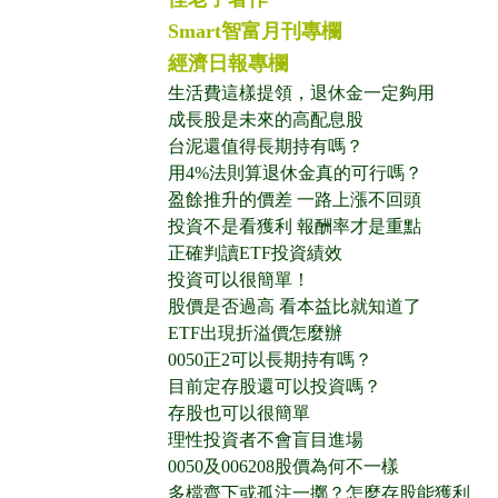
Smart智富月刊專欄
經濟日報專欄
生活費這樣提領，退休金一定夠用
成長股是未來的高配息股
台泥還值得長期持有嗎？
用4%法則算退休金真的可行嗎？
盈餘推升的價差 一路上漲不回頭
投資不是看獲利 報酬率才是重點
正確判讀ETF投資績效
投資可以很簡單！
股價是否過高 看本益比就知道了
ETF出現折溢價怎麼辦
0050正2可以長期持有嗎？
目前定存股還可以投資嗎？
存股也可以很簡單
理性投資者不會盲目進場
0050及006208股價為何不一樣
多檔齊下或孤注一擲？怎麼存股能獲利