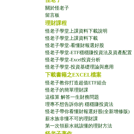
怪老子
關於怪老子
留言板
理財課程
怪老子學堂上課資料下載說明
怪老子學堂上課資料下載
怪老子學堂-看懂財報選好股
怪老子學堂-ETF穩穩賺投資法及資產配置
怪老子學堂-Excel投資分析
怪老子學堂-投資基礎理論與應用
下載書籍之EXCEL檔案
怪老子教你打造超值ETF組合
怪老子的簡單理財課
這樣算 解答一生財務問題
理專不想告訴你的 穩穩賺投資法
怪老子帶你看懂財報選好股(全新增修版)
薪水族非懂不可的理財課
第一次領薪水就該懂的理財方法
怪老子著作