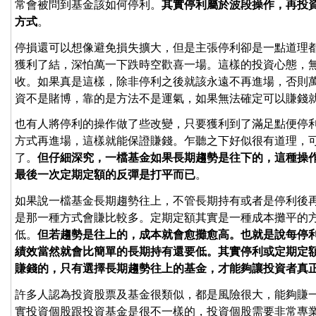
常會被問到基金該如何停利。
其實停利屬於波段操作，再投
方式
。
停損還可以想像避免損失擴大，但是主張停利卻是一點道理
獲利了結，深怕萬一下跌時空歡喜一場。這樣的投資心態，
收。如果真是這樣，除非停利之後就該永遠不再進場，否則
資不是賭博，靠的是方法不是運氣，如果無法確定可以賺錢
也有人將停利的操作做了些改變，只要獲利到了滿足點便停
方式再進場，這樣就能保證賺錢。乍聽之下好似很有道理，
了。
但仔細深究，一檔基金如果長期趨勢是往下的，這種操
最後一次定期定額的反彈是打平而已
。
如果說一檔基金長期趨勢往上，不管長期持有或者是停利後
是那一種方式會賺比較多。定期定額其實是一種成本攤平的
低。
但若趨勢是往上的，成本就會愈攤愈高。也就是說每停
績效當然就會比簡單的長期持有還要低。其實停利或定期定
賺錢的，只有選擇長期趨勢往上的基金，才能夠讓投資者真
許多人認為投資股票及基金很類似，都是風險很大，能夠賺
實投資個股跟投資基金是很不一樣的，投資個股需要非常專