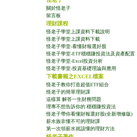
怪老子
關於怪老子
留言板
理財課程
怪老子學堂上課資料下載說明
怪老子學堂上課資料下載
怪老子學堂-看懂財報選好股
怪老子學堂-ETF穩穩賺投資法及資產配置
怪老子學堂-Excel投資分析
怪老子學堂-投資基礎理論與應用
下載書籍之EXCEL檔案
怪老子教你打造超值ETF組合
怪老子的簡單理財課
這樣算 解答一生財務問題
理專不想告訴你的 穩穩賺投資法
怪老子帶你看懂財報選好股(全新增修版)
薪水族非懂不可的理財課
第一次領薪水就該懂的理財方法
怪老子著作