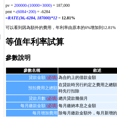
pv =
200000-(10000+3000)
= 187,000
pmt =
-(6084+200)
= -6284
=RATE(36,-6284, 187000)*12
=
12.81%
可以看到因為額外的費用，年利率由原本的6%增加到12.81
等值年利率試算
參數說明
參數名稱
敘述
貸款金額
(必填)
為合約上的借款金額
在貸款時另行約定之費用之總額
預扣費用之總額
時先行扣除
貸款月數
(必填)
總共貸款幾個月
每月繳款金額
(必填)
每月繳納本息之金額
每月增加費用
除每月繳款金額外，每月新增的