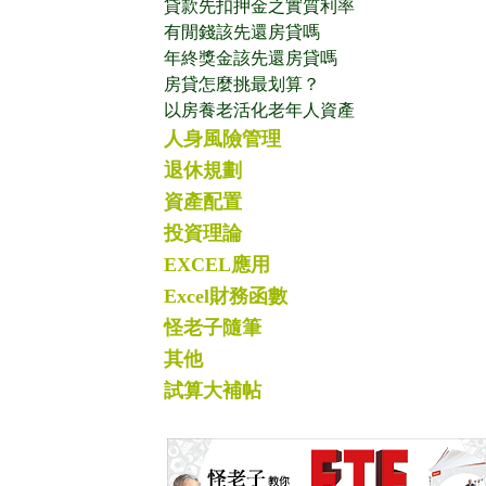
貸款先扣押金之實質利率
有閒錢該先還房貸嗎
年終獎金該先還房貸嗎
房貸怎麼挑最划算？
以房養老活化老年人資產
人身風險管理
退休規劃
資產配置
投資理論
EXCEL應用
Excel財務函數
怪老子隨筆
其他
試算大補帖