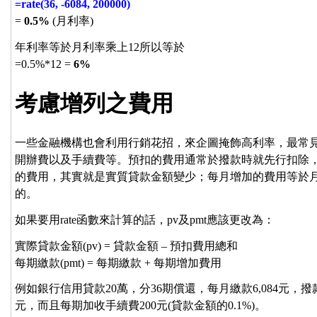
=rate(36, -6084, 200000)
=
0.5%
(月利率)
年利率等於月利率乘上12所以等於
=0.5%*12 =
6%
考慮增列之費用
一些金融機構也會利用行銷花招，來企圖掩飾高利率，最常
開辦費以及手續費等。預扣的費用通常於撥款時就先行扣除，
的費用，其實就是實質貸款金額變少；每月增加的費用等於
的。
如果要用rate函數來計算的話，pv及pmt應該更改為：
實際貸款金額(pv) = 貸款金額 – 預扣費用總和
每期繳款(pmt) = 每期繳款 + 每期增加費用
例如銀行信用貸款20萬，分36期償還，每月繳款6,084元，撥款時
元，而且每期加收手續費200元(貸款金額的0.1%)。