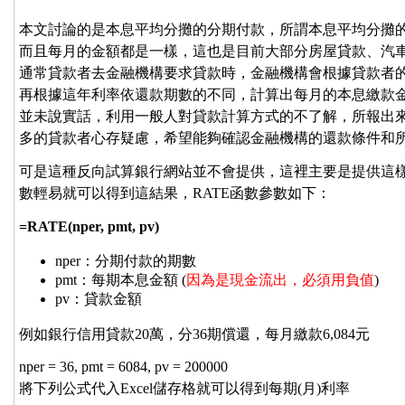
本文討論的是本息平均分攤的分期付款，所謂本息平均分攤
而且每月的金額都是一樣，這也是目前大部分房屋貸款、汽
通常貸款者去金融機構要求貸款時，金融機構會根據貸款者
再根據這年利率依還款期數的不同，計算出每月的本息繳款
並未說實話，利用一般人對貸款計算方式的不了解，所報出
多的貸款者心存疑慮，希望能夠確認金融機構的還款條件和
可是這種反向試算銀行網站並不會提供，這裡主要是提供這樣的服
數輕易就可以得到這結果，RATE函數參數如下：
=RATE(nper, pmt, pv)
nper：分期付款的期數
pmt：每期本息金額 (
因為是現金流出，必須用負值
)
pv：貸款金額
例如銀行信用貸款20萬，分36期償還，每月繳款6,084元
nper = 36, pmt = 6084, pv = 200000
將下列公式代入Excel儲存格就可以得到每期(月)利率