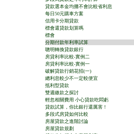
貸款選本金均攤不會比較省利息
每日50元購車方案
信用卡分期貸款
標會還貸款划算嗎
標會
分期付款年利率試算
聰明轉換貸款銀行
房貸利率比較-實例二
房貸利率比較-實例一
破解貸款行銷花招(一)
總利息較少不一定較便宜
抵利型貸款
雙週繳款之探討
輕忽相關費用 小心貸款吃悶虧
貸款試算，你比銀行還厲害！
多段式房貸如何比較
房屋貸款之進階討論
房屋貸款規劃