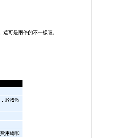
%，這可是兩倍的不一樣喔。
，於撥款
費用總和