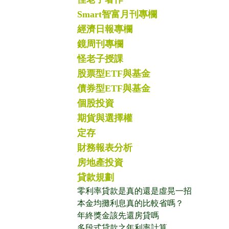
Smart智富月刊專欄
經濟日報專欄
鏡周刊專欄
怪老子授課
股票型ETF與基金
債券型ETF與基金
個股投資
期貨與選擇權
定存
財務報表分析
房地產投資
貸款規劃
零利率貸款是真的還是虛晃一招
本金均攤利息真的比較省嗎？
年終獎金該先還房貸嗎
多段式貸款之年利率計算