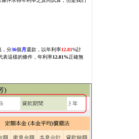
款條件求得年利率之反向試算，但是我們
萬，分
36
個
月
還款，以年利率
12.81
%計
代表這樣的條件，年利率
12.81%
正確無