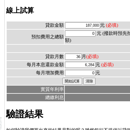
線上試算
貸款金額
元
(必填)
元 (撥款時預先
預扣費用之總額
額)
貸款月數
月
(必填)
每月本息還款金額
元
(必填)
每月增加費用
元
實質年利率
總繳利息
驗證結果