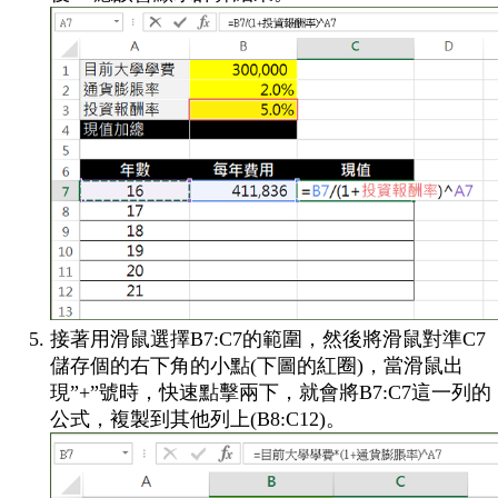
接著用滑鼠選擇B7:C7的範圍，然後將滑鼠對準C7
儲存個的右下角的小點(下圖的紅圈)，當滑鼠出
現”+”號時，快速點擊兩下，就會將B7:C7這一列的
公式，複製到其他列上(B8:C12)。