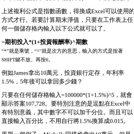
上述複利公式是指數函數，得換成Excel可以使用
方式才行。若要計算期末淨值，只要在工作表上任
何一個儲存格內輸入以下公式就可以了。
=
期初投入*(1+投資報酬率)^期數
“*”就是乘號，“^”就是次方的意思，輸入的方式是按著
SHIFT鍵不放、再按6。
例如James拿出10萬元，投資銀行定存，年利率
1.5%，5年後可以拿回多少錢？
只要在任何儲存格輸入=100000*(1+1.5%)^5，就會
顯示答案107,728。要特別注意的是逗點在Excel中
有特別意義，其中數字不可以加千分位。而且可以
直接輸入百分比，不用自行將1.5%換算成0.015。