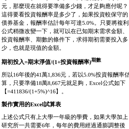
元，那麼現在就得要準備多少錢，才足夠應付呢？
這得要看投資報酬率是多少了，如果投資較保守的
債券基金，報酬率估計每年可達5.0%。只要將複利
公式稍微改變一下，就可以在已知期末需求金額、
投資報酬率、期數的條件下，求得期初需要投入多
少，也就是現值的金額。
期數
期初投入=期末淨值/(1+投資報酬率)
所以16年後的41萬1,836元，若以5.0%投資報酬率
算，只要準備18萬8,667元就足夠，Excel公式如下
【=411836/(1+5%)^16】。
製作實用的Excel試算表
上述公式只有上大學一年級的學費，如果大學加上
研究所一共需要6年，每年的費用經過通膨調整後