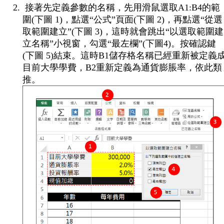
接著先定義參數的名稱，先用滑鼠選取A1:B4的範
圍(下圖 1)，點選“公式”頁面(下圖 2)，再點選“從選
取範圍建立”(下圖 3)，這時就會跳出“以選取範圍建
立名稱”小視窗，勾選“最左欄”(下圖4)。按確認鍵
(下圖 5)結束。這時B1儲存格名稱已經重新被定義
目前大學學費，B2重新定義為通貨膨脹率，依此類
推。