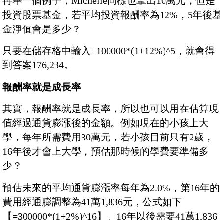
再舉一個例子，Michelle同樣也拿出10萬元，但是
投資股票基金，若平均投資報酬率為12%，5年後
金淨值會是多少？
只要在儲存格中輸入=100000*(1+12%)^5，就會得
到答案176,234。
報酬率就是成長率
其實，報酬率就是成長率，所以也可以用在估算現
值經過通貨膨漲後的金額。例如現在的小孩上大
學，每年所需費用30萬元，若小孩目前只有2歲，
16年後才會上大學，預估那時候的學費要準備多
少？
預估未來的平均通貨膨漲率每年為2.0%，第16年的
費用經通膨調整為41萬1,836元，公式如下
【=300000*(1+2%)^16】。16年以後需要41萬1,836