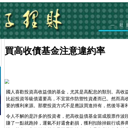
買高收債基金注意違約率
國人喜歡投資高收益債的基金，尤其是高配息的類別。高收
比起投資等級債還要高，不宜當作防禦性資產而已。然而高
要的獲利來源。那麼投資方式不是應該買進持有，然後等著
令人不解的是許多的投資者，把高收益債基金當成股票作波
賺了一點就跑掉，運氣不好還會虧損，獲利扣除掉銀行或券