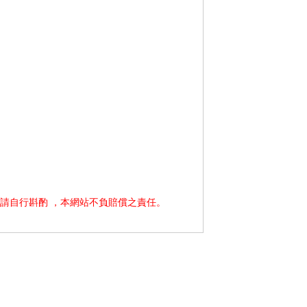
請自行斟酌 ，本網站不負賠償之責任。