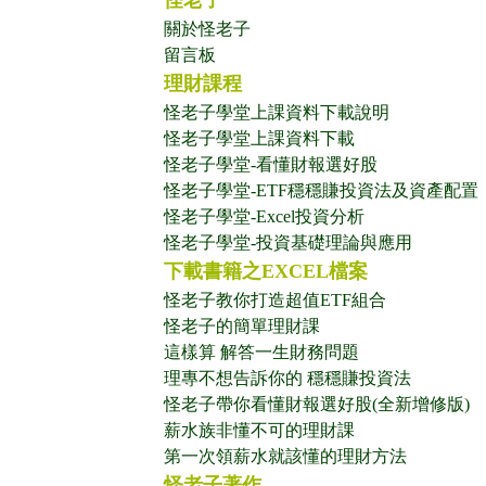
怪老子
關於怪老子
留言板
理財課程
怪老子學堂上課資料下載說明
怪老子學堂上課資料下載
怪老子學堂-看懂財報選好股
怪老子學堂-ETF穩穩賺投資法及資產配置
怪老子學堂-Excel投資分析
怪老子學堂-投資基礎理論與應用
下載書籍之EXCEL檔案
怪老子教你打造超值ETF組合
怪老子的簡單理財課
這樣算 解答一生財務問題
理專不想告訴你的 穩穩賺投資法
怪老子帶你看懂財報選好股(全新增修版)
薪水族非懂不可的理財課
第一次領薪水就該懂的理財方法
怪老子著作