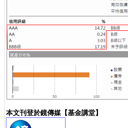
本文刊登於鏡傳媒【基金講堂】