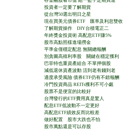
存金融股看市值 組一籃子定期買進
投資者一定要了解期貨
從台灣50選出明日之星
現在買美元債券ETF 匯率及利息雙收
了解期貨操作 DIY台積電正二
年終獎金投資術 高配息ETF賺5%
股市高點照樣進場撈金
平準金僅穩定配息 無關總報酬
別貪圖高殖利率股 關鍵在穩定獲利
巴菲特也重資產組合 不單押個股
減低退休資產波動 活到老有錢到老
適度承受風險 債券ETF仍有不錯報酬
冷門投資商品 REITs獲利不可小覷
股票不是便宜的比較好
台灣發行的ETF費用真是驚人
配息ETF低波動不一定更好
高配息ETF績效反而比較差
做好配置 股市大跌也不怕
股市萬點還是可以存股