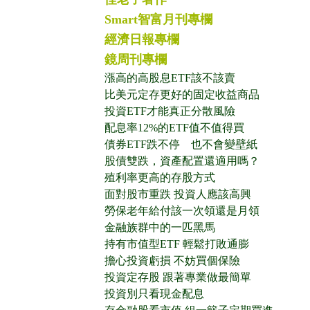
Smart智富月刊專欄
經濟日報專欄
鏡周刊專欄
漲高的高股息ETF該不該賣
比美元定存更好的固定收益商品
投資ETF才能真正分散風險
配息率12%的ETF值不值得買
債券ETF跌不停 也不會變壁紙
股債雙跌，資產配置還適用嗎？
殖利率更高的存股方式
面對股市重跌 投資人應該高興
勞保老年給付該一次領還是月領
金融族群中的一匹黑馬
持有市值型ETF 輕鬆打敗通膨
擔心投資虧損 不妨買個保險
投資定存股 跟著專業做最簡單
投資別只看現金配息