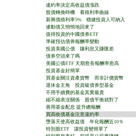
違約率決定高收益債漲跌
股債轉換時機 看殖利率曲線
新興債殖利率5% 穩健投資人可納入
連動債又悄悄地回來了
值得投資的中國債券ETF
準確預估債券報酬率變動
投資美國公債 賺利息又賺匯差
債券空頭來了嗎
美國公債ETF 天期愈長報酬率愈高
投資基金好簡單
買基金關注資產貨幣 而非計價貨幣
退休金主角 投資級債券型基金
不用手續費的基金其實最貴
縮不縮表沒關係 股債平衡就對了
善用基金配息 提升總報酬
買高收債基金注意違約率
墮落天使高收益債 年化報酬近10％
特別股ETF 讓投資變簡單了