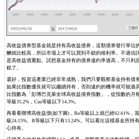
高收益債券型基金就是持有高收益債券，這類債券發行單位
酬就比較高，所以市場上才可以買到不錯的殖利率。不過信
是高收益債重點。試想基金持有的債券違約率過高，不只利
糕了。
還好，投資這產業已經非常成熟，我們只要觀察基金持有債
如果比指數優良就可以繼續持有，否則違約的機率就可能過
比指數為「彭博巴克萊全球高收益債券指數」，從指數的月報表
等級35.2%，Caa等級以下14.3%。
再看看聯博高收益債(如下圖)，Ba等級以上就已經62.61%，
級24.15%、B等級以下只有13.24%。可以看出這檔基金
心持有。