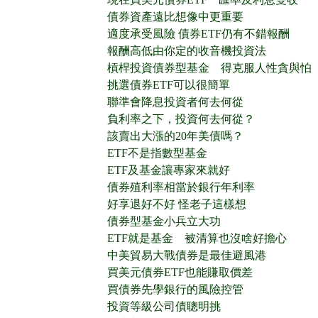
債券資產遠比想像中更重要
適度承受風險 債券ETF仍有不錯報酬
報酬高低由你定的收音機投資法
槓桿投資債券型基金 得克服人性貪與怕
挑選債券ETF可以很簡單
聯準會降息投資者何去何從
負利率之下，投資何去何從？
該賣出大漲的20年美債嗎？
ETF不是指數型基金
ETF及基金讓專家來就好
債券殖利率相當於銀行年利率
好享退好不好 怪老子這樣想
債券型基金小兵立大功
ETF就是基金 被清算也沒啥好擔心
中美貿易大戰債券是最佳避風港
買美元債券ETF也能賺取價差
買債券先學銀行的風險控管
投資等級公司債聰明挑