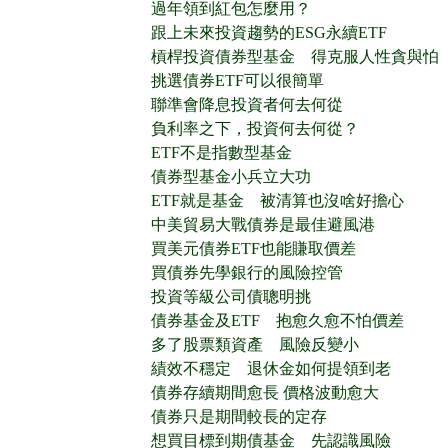
過年領到紅包怎麼用？
跟上未來投資趨勢的ESG永續ETF
槓桿投資債券型基金 得克服人性貪與怕
挑選債券ETF可以很簡單
聯準會降息投資者何去何從
負利率之下，投資何去何從？
ETF不是指數型基金
債券型基金小兵立大功
ETF就是基金 被清算也沒啥好擔心
中美貿易大戰債券是最佳避風港
買美元債券ETF也能賺取價差
買債券先學銀行的風險控管
投資等級公司債聰明挑
債券基金及ETF 抱愈久愈不怕價差
多了股票類資產 風險反變小
績效不穩定 退休金如何提領到老
債券存續期間愈長 價格波動愈大
債券只是期間較長的定存
想買目標到期債基金 先認識風險