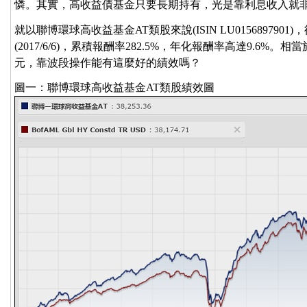
憐。其實，高收益債基金只要長期持有，光是靠利息收入就
就以聯博環球高收益基金AT類股來說(ISIN LU0156897901)，
(2017/6/6)，累積報酬率282.5%，年化報酬率高達9.6%
元，靠波段操作能有這麼好的績效嗎？
圖一：聯博環球高收益基金AT類股績效圖