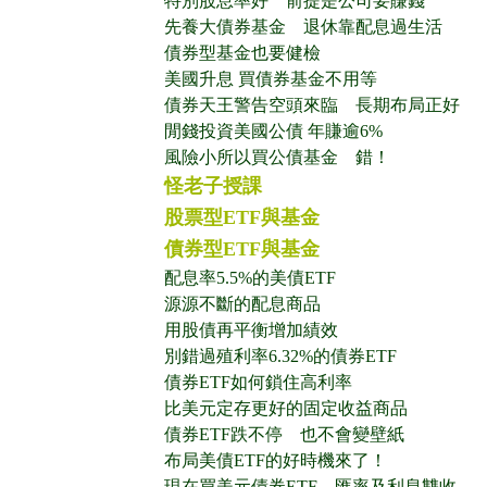
特別股息率好 前提是公司要賺錢
先養大債券基金 退休靠配息過生活
債券型基金也要健檢
美國升息 買債券基金不用等
債券天王警告空頭來臨 長期布局正好
閒錢投資美國公債 年賺逾6%
風險小所以買公債基金 錯！
怪老子授課
股票型ETF與基金
債券型ETF與基金
配息率5.5%的美債ETF
源源不斷的配息商品
用股債再平衡增加績效
別錯過殖利率6.32%的債券ETF
債券ETF如何鎖住高利率
比美元定存更好的固定收益商品
債券ETF跌不停 也不會變壁紙
布局美債ETF的好時機來了！
現在買美元債券ETF 匯率及利息雙收