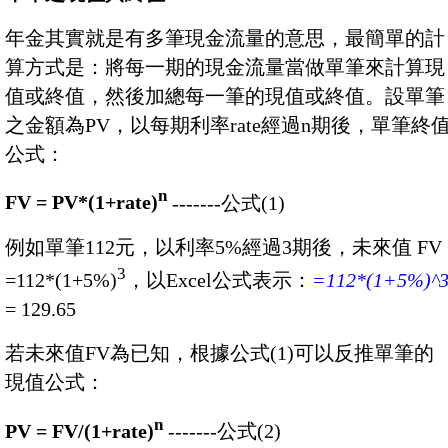
年金其實就是有多筆現金流量的意思，最簡單的計
算方式是：將每一期的現金流量當做單筆來計算現
值或終值，然後加總每一筆的現值或終值。設單筆
之金額為PV，以每期利率rate經過n期後，單筆終
公式：
n
FV = PV*(1+rate)
-------公式(1)
例如單筆112元，以利率5%經過3期後，未來值 FV
3
=112*(1+5%)
，以Excel公式表示：
=112*(1+5%)^
= 129.65
若未來值FV為已知，根據公式(1)可以反推單筆的
現值公式：
n
PV = FV/(1+rate)
-------公式(2)