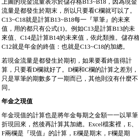
上圖的現金流量表示於儲存格B13~B18，因為現金
流量是都發生於期末，所以只要看C欄就可以了。
C13~C18就是計算B13~B18每一『單筆』的未來
值，用的都只有公式(1)。例如C13是計算B13的未
來值、C14是計算B14的未來值，依此類推。儲存
C12就是年金的終值：也就是C13~C18的加總。
若現金流量是都發生於期初，如果要看終值得計
算，只要看D欄就好了。D欄和C欄的計算之差別，
只是單筆的期數多了一期而已，其他則沒有什麼不
同。
年金之現值
年金現值的計算也是將年金每期之金額一一以單筆
折現回來，然後再計算其加總。Excel檔案裡，E、
F兩欄是『現值』的計算，E欄是期末，F欄是期