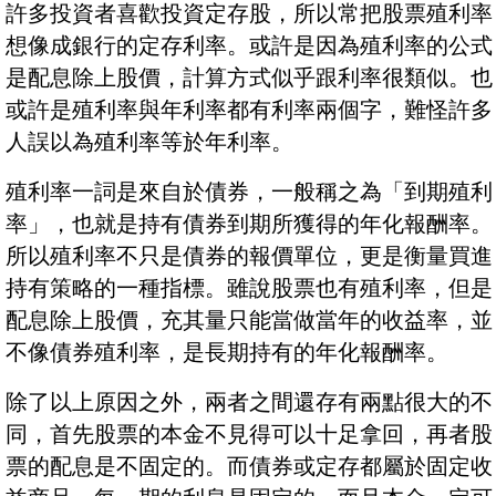
許多投資者喜歡投資定存股，所以常把股票殖利率
想像成銀行的定存利率。或許是因為殖利率的公式
是配息除上股價，計算方式似乎跟利率很類似。也
或許是殖利率與年利率都有利率兩個字，難怪許多
人誤以為殖利率等於年利率。
殖利率一詞是來自於債券，一般稱之為「到期殖利
率」，也就是持有債券到期所獲得的年化報酬率。
所以殖利率不只是債券的報價單位，更是衡量買進
持有策略的一種指標。雖說股票也有殖利率，但是
配息除上股價，充其量只能當做當年的收益率，並
不像債券殖利率，是長期持有的年化報酬率。
除了以上原因之外，兩者之間還存有兩點很大的不
同，首先股票的本金不見得可以十足拿回，再者股
票的配息是不固定的。而債券或定存都屬於固定收