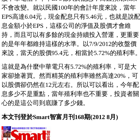
不會改變。就以民國100年的會計年度來說，當年
EPS高達6.04元，現金配息只有5.46元，也就是說
息金額小於EPS，這樣公司的淨值及股價才會維
持，而且可以有多餘的現金持續投入營運，更重要
的是年年都維持這樣的水準。以7/9/2012的收盤價
來說，當天的股價95.4元，相當於5.72%的殖利率
這就是為什麼中華電只有5.72%的殖利率，可是大
家卻搶著買。然而精英的殖利率雖然高達20%，可
以股價卻仍然在12元左右。所以可以看出，今年配
息多少不是重點，當年殖利率也不重要，投資者關
心的是這公司到底賺了多少錢。
本文刊登於Smart智富月刊168期(2012 8月)