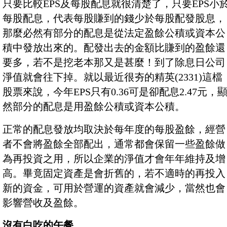
只要比較EPS及每股配息就很清楚了，只要EPS小
每股配息，代表每股賺到的錢少於每股配發股息，
那麼必然有部分的配息是從法定盈餘公積或資本公
積中發放出來的。配發出去的金額比賺到的盈餘還
要多，若不是挖老本那又是甚麼！到了除息日公司
淨值就會往下掉。就以最近很夯的精英(2331)這檔
股票來說，今年EPS只有0.36可是卻配息2.47元，
然部分的配息是用盈餘公積或資本公積。
正常的配息發放均取決於每年度的每股盈餘，經營
者不會將盈餘全部配出，通常都會保留一些盈餘做
為再投資之用，所以企業的淨值才會年年維持及增
高。畢竟固定資產是會折舊的，若不適時的再投入
新的資金，可用於營運的資產就會減少，當然也會
影響營收及盈餘。
沒有白吃的午餐