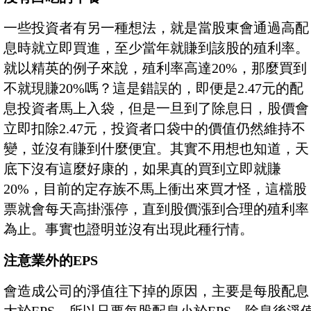
一些投資者有另一種想法，就是當股東會通過高配
息時就立即買進，至少當年就賺到該股的殖利率。
就以精英的例子來說，殖利率高達20%，那麼買到
不就現賺20%嗎？這是錯誤的，即便是2.47元的配
息投資者馬上入袋，但是一旦到了除息日，股價會
立即扣除2.47元，投資者口袋中的價值仍然維持不
變，並沒有賺到什麼便宜。其實不用想也知道，天
底下沒有這麼好康的，如果真的買到立即就賺
20%，目前的定存族不馬上衝出來買才怪，這檔股
票就會每天高掛漲停，直到股價漲到合理的殖利率
為止。事實也證明並沒有出現此種行情。
注意業外的EPS
會造成公司的淨值往下掉的原因，主要是每股配息