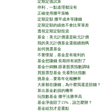
定期定值試算
停利，一點道理都沒有
正確使用攤平策略
定期定額 攤平成本等賺錢
定期定額的績效不會比單筆差
透視定期定額投資
基金：美元計價還是歐元計價
我的美元計價基金還能續抱嗎
如何挑選基金
不要懷疑，基金是有複利的
基金想賺錢 長期持有就對了
基金什錦麵 跟著股票指數調味
買股票型基金 先看對比指數
挑基金…要靠年化報酬率
大家都在賺錢，為什麼我還是賠錢？
算出基金虧損的機率
玩指數基金 攤平法勝率高
基金淨值賠了15%，該怎麼辦？
基金組別才是重點