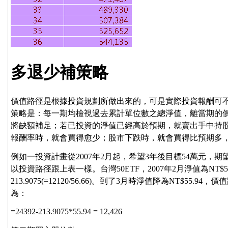
多退少補策略
價值路徑是根據投資規劃所做出來的，可是實際投資報酬可
策略是：每一期均檢視過去累計單位數之總淨值，離當期的
將缺額補足；若已投資的淨值已經高於預期，就賣出手中持
報酬率時，就會買得愈少；股市下跌時，就會買得比預期多
例如一投資計畫從2007年2月起，希望3年後目標54萬元，期
以投資路徑跟上表一樣。台灣50ETF，2007年2月淨值為NT$
213.9075(=12120/56.66)。到了3月時淨值降為NT$55.
為：
=24392-213.9075*55.94 = 12,426