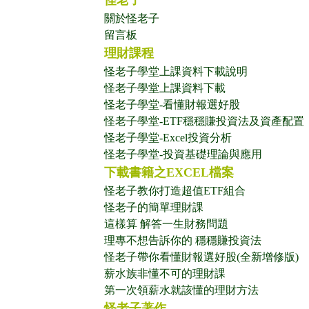
怪老子
關於怪老子
留言板
理財課程
怪老子學堂上課資料下載說明
怪老子學堂上課資料下載
怪老子學堂-看懂財報選好股
怪老子學堂-ETF穩穩賺投資法及資產配置
怪老子學堂-Excel投資分析
怪老子學堂-投資基礎理論與應用
下載書籍之EXCEL檔案
怪老子教你打造超值ETF組合
怪老子的簡單理財課
這樣算 解答一生財務問題
理專不想告訴你的 穩穩賺投資法
怪老子帶你看懂財報選好股(全新增修版)
薪水族非懂不可的理財課
第一次領薪水就該懂的理財方法
怪老子著作