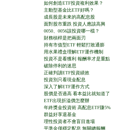
如何創造ETF投資複利效果？
主動型基金比ETF好嗎？
成長股是未來的高配息股
面對股市重跌 投資人應該高興
0050、0056該投資哪一檔？
財務槓桿是把兩面刃
持有市值型ETF 輕鬆打敗通膨
用水果禮盒理解ETF運作機制
投資不是看獲利 報酬率才是重點
破除停利的迷思
正確判讀ETF投資績效
投資別只看現金配息
深入了解ETF運作方式
股價是否過高 看本益比就知道了
ETF出現折溢價怎麼辦
年終獎金投資術 高配息ETF賺5%
群益好享退基金
理性投資者不會盲目進場
平準金僅穩定配息 無關總報酬