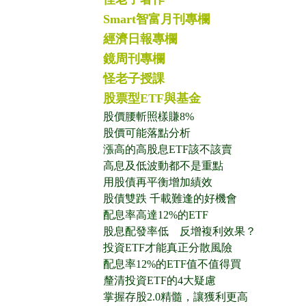
Smart智富月刊專欄
經濟日報專欄
鏡周刊專欄
怪老子授課
股票型ETF與基金
股價腰斬照樣賺8%
股價可能落點分析
漲高的高股息ETF該不該賣
高息及低波動都不是重點
用股債再平衡增加績效
股債雙跌 千載難逢的好機會
配息率高達12%的ETF
股息配發率低 反增複利效果？
投資ETF才能真正分散風險
配息率12%的ETF值不值得買
釐清投資ETF的4大疑慮
掌握存股2.0精髓，讓獲利更高