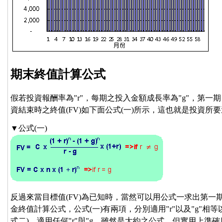
期末終值計算公式
假若投資報酬率為"r"，每期之投入金額成長率為"g"，第一
資結束時之終值(FV)如下面公式(一)所示，這也就是投資所
▼公式(一)
反過來當目標值(FV)為已知時，當然可以用公式一求出第一期
金終值計算公式，公式(一)有兩項，分別適用"r"以及"g"
式二)，適用任何"r"與"g，雖然是大約之公式，但實用上準