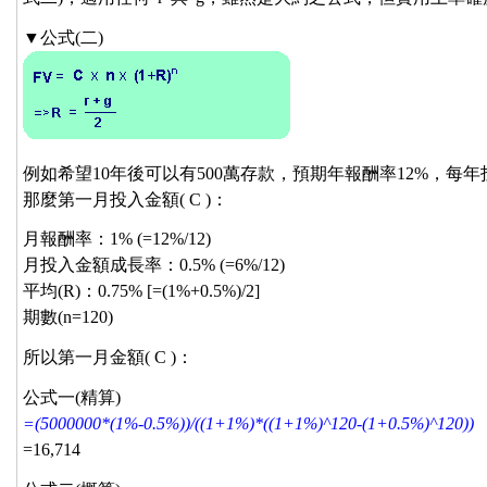
▼公式(二)
例如希望10年後可以有500萬存款，預期年報酬率12%，每
那麼第一月投入金額( C )：
月報酬率：1% (=12%/12)
月投入金額成長率：0.5% (=6%/12)
平均(R)：0.75% [=(1%+0.5%)/2]
期數(n=120)
所以第一月金額( C )：
公式一(精算)
=(5000000*(1%-0.5%))/((1+1%)*((1+1%)^120-(1+0.5%)^120))
=16,714