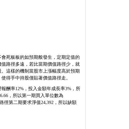
不會死板板的如預期般發生，定期定值的
價值路徑多遠，若比當期價值路徑少，就
股。這樣的機制當股市上漲幅度高於預期
，使得手中持股僅貼著價值路徑走。
望報酬率12%，投入金額年成長率3%，所
56.66，所以第一期買入單位數為
94，價值路徑第二期要求淨值24,392，所以缺額