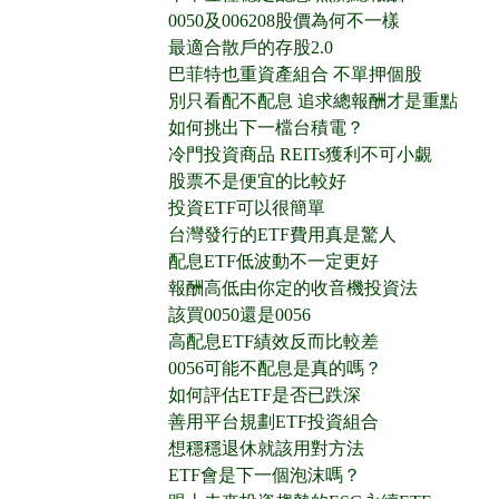
0050及006208股價為何不一樣
最適合散戶的存股2.0
巴菲特也重資產組合 不單押個股
別只看配不配息 追求總報酬才是重點
如何挑出下一檔台積電？
冷門投資商品 REITs獲利不可小覷
股票不是便宜的比較好
投資ETF可以很簡單
台灣發行的ETF費用真是驚人
配息ETF低波動不一定更好
報酬高低由你定的收音機投資法
該買0050還是0056
高配息ETF績效反而比較差
0056可能不配息是真的嗎？
如何評估ETF是否已跌深
善用平台規劃ETF投資組合
想穩穩退休就該用對方法
ETF會是下一個泡沫嗎？