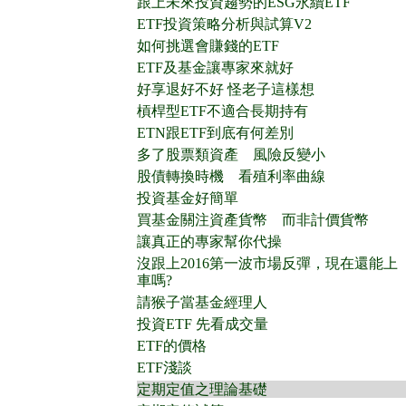
跟上未來投資趨勢的ESG永續ETF
ETF投資策略分析與試算V2
如何挑選會賺錢的ETF
ETF及基金讓專家來就好
好享退好不好 怪老子這樣想
槓桿型ETF不適合長期持有
ETN跟ETF到底有何差別
多了股票類資產 風險反變小
股債轉換時機 看殖利率曲線
投資基金好簡單
買基金關注資產貨幣 而非計價貨幣
讓真正的專家幫你代操
沒跟上2016第一波市場反彈，現在還能上
車嗎?
請猴子當基金經理人
投資ETF 先看成交量
ETF的價格
ETF淺談
定期定值之理論基礎