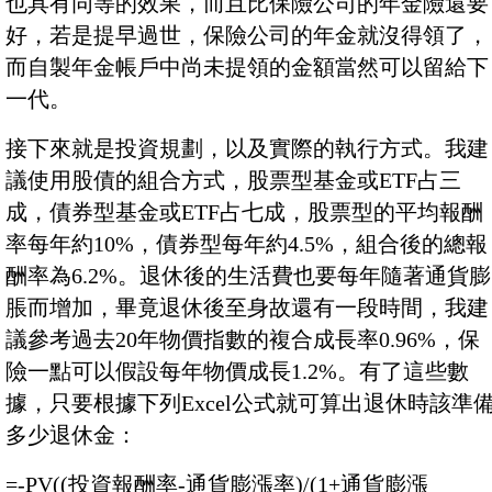
也具有同等的效果，而且比保險公司的年金險還要
好，若是提早過世，保險公司的年金就沒得領了，
而自製年金帳戶中尚未提領的金額當然可以留給下
一代。
接下來就是投資規劃，以及實際的執行方式。我建
議使用股債的組合方式，股票型基金或ETF占三
成，債券型基金或ETF占七成，股票型的平均報酬
率每年約10%，債券型每年約4.5%，組合後的總報
酬率為6.2%。退休後的生活費也要每年隨著通貨膨
脹而增加，畢竟退休後至身故還有一段時間，我建
議參考過去20年物價指數的複合成長率0.96%，保
險一點可以假設每年物價成長1.2%。有了這些數
據，只要根據下列Excel公式就可算出退休時該準
多少退休金：
=-PV((投資報酬率-通貨膨漲率)/(1+通貨膨漲