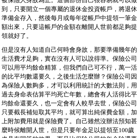
被保險人身故為止。這個部份自己很容易就可以做
到，只要開立一個專屬的退休金投資帳戶，將退休
準備金存入，然後每月或每年從帳戶中提領一筆金
額出來，只要這帳戶的金額在離開人世前都足夠提
領就好了。
但是沒有人知道自己何時會身故，那要準備幾年的
生活費才足夠，實在沒有人可以說得準。保險公司
可以用平均餘命精算，但我們自己可不行，萬一活
的比平均數還要久，之後生活怎麼辦？保險公司因
為保險人數夠多，才可以利用統計的大數法則，用
過去身命表估算平均死亡年數，總會有人活得比平
均餘命還要久，也一定會有人較早去世，保險公司
只要截長補短取其平均，就可算出純保費金額，加
上附加費用就是保險費了。自己雖然沒辦法預知甚
麼時候離開人世，但是只要年金足以提領至100歲