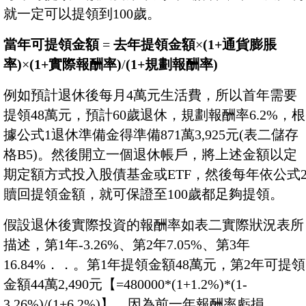
就一定可以提領到100歲。
當年可提領金額
=
去年提領金額
×
(1+通貨膨脹
率)
×
(1+實際報酬率)
/
(1+規劃報酬率)
例如預計退休後每月4萬元生活費，所以首年需要
提領48萬元，預計60歲退休，規劃報酬率6.2%，根
據公式1退休準備金得準備871萬3,925元(表二儲存
格B5)。然後開立一個退休帳戶，將上述金額以定
期定額方式投入股債基金或ETF，然後每年依公式
贖回提領金額，就可保證至100歲都足夠提領。
假設退休後實際投資的報酬率如表二實際狀況表所
描述，第1年-3.26%、第2年7.05%、第3年
16.84%．．。第1年提領金額48萬元，第2年可提領
金額44萬2,490元【=480000*(1+1.2%)*(1-
3.26%)/(1+6.2%)】，因為前一年報酬率虧損