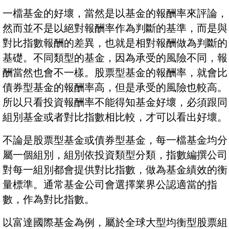
一檔基金的好壞，當然是以基金的報酬率來評論，
然而並不是以絕對報酬率作為判斷的基準，而是與
對比指數報酬的差異，也就是相對報酬做為判斷的
基礎。不同類型的基金，因為承受的風險不同，報
酬當然也會不一樣。股票型基金的報酬率，就會比
債券型基金的報酬率高，但是承受的風險也較高。
所以只看投資報酬率不能得知基金好壞，必須跟同
組別基金或者對比指數相比較，才可以看出好壞。
不論是股票型基金或債券型基金，每一檔基金均分
屬一個組別，組別依投資類型分類，指數編撰公司
對每一組別都會提供對比指數，做為基金績效的衡
量標準。通常基金公司會選擇業界公認適當的指
數，作為對比指數。
以富達國際基金為例，屬於全球大型均衡型股票組