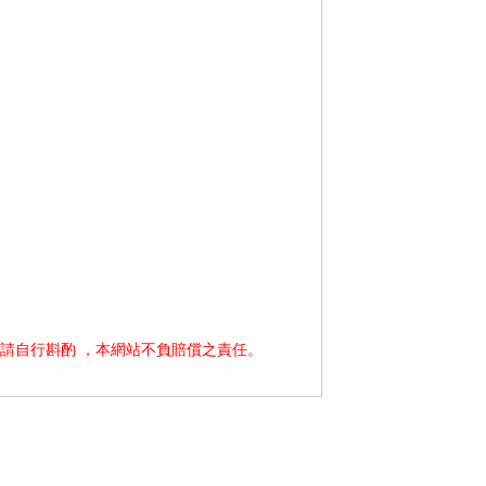
請自行斟酌 ，本網站不負賠償之責任。