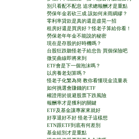
別只看配不配息 追求總報酬才是重點
勞保年金若砍三成 該如何未雨綢繆？
零利率貸款是真的還是虛晃一招
租房好還是買房好？怪老子算給你看！
勞保老年年金不能說的秘密
現在是存股的好時機嗎？
台股狂跌聽怪老子給忠告 買個保險吧
微笑曲線即將來到
ETF會是下一個泡沫嗎？
以房養老划算嗎？
怪老子化繁為簡 教你看懂現金流量表
如何挑選會賺錢的ETF
權證用於規避股票下跌風險
報酬率才是獲利的關鍵
ETF及基金讓專家來就好
好享退好不好 怪老子這樣想
ETN跟ETF到底有何差別
基金組別才是重點