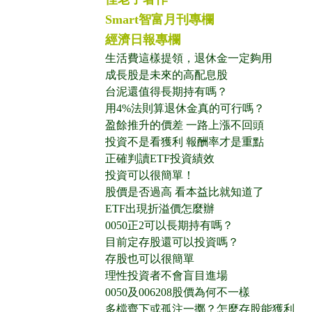
Smart智富月刊專欄
經濟日報專欄
生活費這樣提領，退休金一定夠用
成長股是未來的高配息股
台泥還值得長期持有嗎？
用4%法則算退休金真的可行嗎？
盈餘推升的價差 一路上漲不回頭
投資不是看獲利 報酬率才是重點
正確判讀ETF投資績效
投資可以很簡單！
股價是否過高 看本益比就知道了
ETF出現折溢價怎麼辦
0050正2可以長期持有嗎？
目前定存股還可以投資嗎？
存股也可以很簡單
理性投資者不會盲目進場
0050及006208股價為何不一樣
多檔齊下或孤注一擲？怎麼存股能獲利