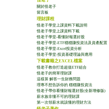
怪老子
關於怪老子
留言板
理財課程
怪老子學堂上課資料下載說明
怪老子學堂上課資料下載
怪老子學堂-看懂財報選好股
怪老子學堂-ETF穩穩賺投資法及資產配置
怪老子學堂-Excel投資分析
怪老子學堂-投資基礎理論與應用
下載書籍之EXCEL檔案
怪老子教你打造超值ETF組合
怪老子的簡單理財課
這樣算 解答一生財務問題
理專不想告訴你的 穩穩賺投資法
怪老子帶你看懂財報選好股(全新增修版)
薪水族非懂不可的理財課
第一次領薪水就該懂的理財方法
怪老子著作