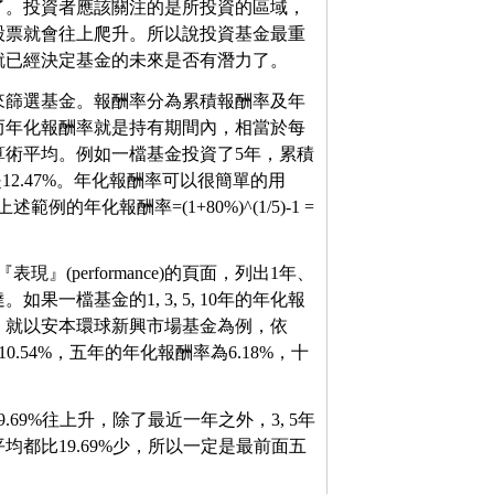
了。投資者應該關注的是所投資的區域，
股票就會往上爬升。所以說投資基金最重
就已經決定基金的未來是否有潛力了。
來篩選基金。報酬率分為累積報酬率及年
而年化報酬率就是持有期間內，相當於每
算術平均。例如一檔基金投資了5年，累積
2.47%。年化報酬率可以很簡單的用
述範例的年化報酬率=(1+80%)^(1/5)-1 =
(performance)的頁面，列出1年、
一檔基金的1, 3, 5, 10年的年化報
。就以安本環球新興市場基金為例，依
10.54%，五年的年化報酬率為6.18%，十
69%往上升，除了最近一年之外，3, 5年
都比19.69%少，所以一定是最前面五