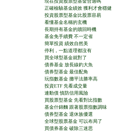
現在投資股票型基金合適嗎
正確檢驗基金績效 獲利才會穩健
投資股票型基金比股票容易
看懂基金名稱的玄機
長期持有基金的贖回時機
基金免手續費 不一定省
簡單投資 績效自然美
停利，一點道理都沒有
買全球型基金就對了
債券基金 放長線釣大魚
債券型基金 最佳配角
玩指數基金 攤平法勝率高
投資ETF 先看成交量
連動債 慎防信用風險
買股票型基金 先看對比指數
基金什錦麵 跟著股票指數調味
債券型基金 退休族優選
全球型股票基金 可以布局了
買債券基金 破除三迷思