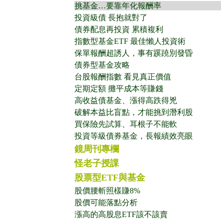
挑基金…要靠年化報酬率
投資級債 長抱就對了
債券配息再投資 累積複利
指數型基金ETF 最佳懶人投資術
保單報酬超誘人，事有蹊蹺別發昏
債券型基金攻略
台股報酬指數 看見真正價值
定期定額 攤平成本等賺錢
高收益債基金、漲得高跌得兇
破解本益比盲點，才能挑到潛利股
買保險先試算、耳根子不能軟
投資等級債券基金，長報績效亮眼
鏡周刊專欄
怪老子授課
股票型ETF與基金
股價腰斬照樣賺8%
股價可能落點分析
漲高的高股息ETF該不該賣