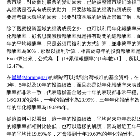
票市場，對於個別股票的變動因素，已經被整體市場消除掉
其經濟是否具有成長的動力，只要該地區的經濟持續成長，
要是考慮大環境的因素，只要對該區域的經濟及景氣了解，
除了觀察投資區域的經濟成長之外，也可以利用年化報酬率
化報酬率，顧名思義累積報酬率就是持有期間的總報酬率，
年的平均報酬率，只是必須用複利的方式計算，並非簡單的
報酬率為80%，那麼以複利計算，相當於每年的投資報酬率是1
Excel算出來，公式為 【=(1+累積報酬率)^(1/年數)-1】，所以上
12.47%。
在
晨星(Morningstar)
的網站可以找到台灣核准的基金資料，在『表現』
3年、5年以及10年的投資績效，而且都是以年化報酬率來表達。如果
酬率都非常一致，代表這檔基金過去十年的表現都非常平穩
1/6/2013的資料，一年的報酬率為23.99%，三年年化報酬率為
年的年化報酬率為19.69%年。
從這資料可以看出，這十年的投資績效，平均起來每年都以19.
的報酬率都相對比較低，也可以這樣的解讀，因為最近五年平均
年的平均比19.69%多，才會得到十年19.69%的年化報酬率。