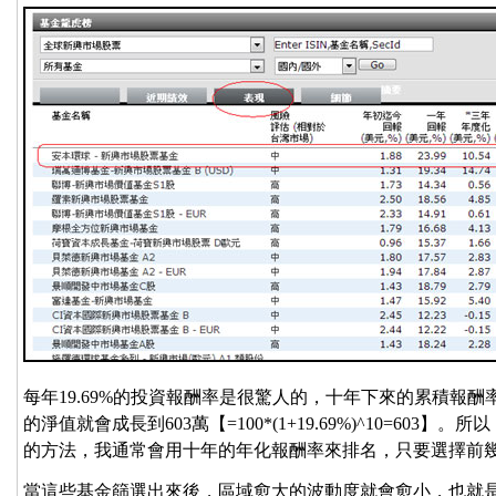
每年19.69%的投資報酬率是很驚人的，十年下來的累積報酬率
的淨值就會成長到603萬【=100*(1+19.69%)^10=60
的方法，我通常會用十年的年化報酬率來排名，只要選擇前
當這些基金篩選出來後，區域愈大的波動度就會愈小，也就