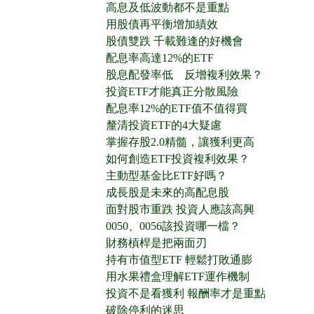
高息及低波動都不是重點
用股債再平衡增加績效
股債雙跌 千載難逢的好機會
配息率高達12%的ETF
股息配發率低 反增複利效果？
投資ETF才能真正分散風險
配息率12%的ETF值不值得買
釐清投資ETF的4大疑慮
掌握存股2.0精髓，讓獲利更高
如何創造ETF投資複利效果？
主動型基金比ETF好嗎？
成長股是未來的高配息股
面對股市重跌 投資人應該高興
0050、0056該投資哪一檔？
財務槓桿是把兩面刃
持有市值型ETF 輕鬆打敗通膨
用水果禮盒理解ETF運作機制
投資不是看獲利 報酬率才是重點
破除停利的迷思