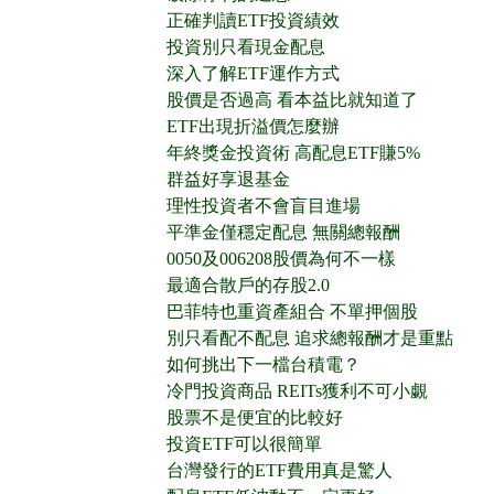
正確判讀ETF投資績效
投資別只看現金配息
深入了解ETF運作方式
股價是否過高 看本益比就知道了
ETF出現折溢價怎麼辦
年終獎金投資術 高配息ETF賺5%
群益好享退基金
理性投資者不會盲目進場
平準金僅穩定配息 無關總報酬
0050及006208股價為何不一樣
最適合散戶的存股2.0
巴菲特也重資產組合 不單押個股
別只看配不配息 追求總報酬才是重點
如何挑出下一檔台積電？
冷門投資商品 REITs獲利不可小覷
股票不是便宜的比較好
投資ETF可以很簡單
台灣發行的ETF費用真是驚人