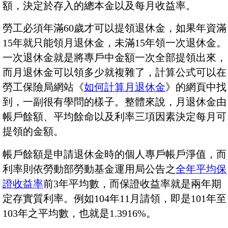
額，決定於存入的總本金以及每月收益率。
勞工必須年滿60歲才可以提領退休金，如果年資滿
15年就只能領月退休金，未滿15年領一次退休金。
一次退休金就是將專戶中金額一次全部提領出來，
而月退休金可以領多少就複雜了，計算公式可以在
勞工保險局網站《
如何計算月退休金
》的網頁中找
到，一副很有學問的樣子。整體來說，月退休金由
帳戶餘額、平均餘命以及利率三項因素決定每月可
提領的金額。
帳戶餘額是申請退休金時的個人專戶帳戶淨值，而
利率則依勞動部勞動基金運用局公告之
全年平均保
證收益率
前3年平均數，而保證收益率就是兩年期
定存實質利率。例如104年11月請領，即是101年至
103年之平均數，也就是1.3916%。