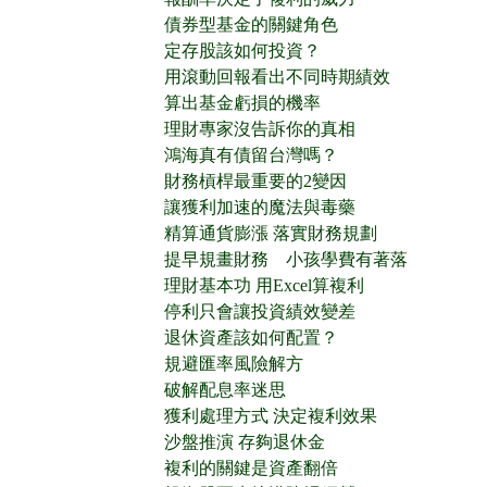
債券型基金的關鍵角色
定存股該如何投資？
用滾動回報看出不同時期績效
算出基金虧損的機率
理財專家沒告訴你的真相
鴻海真有債留台灣嗎？
財務槓桿最重要的2變因
讓獲利加速的魔法與毒藥
精算通貨膨漲 落實財務規劃
提早規畫財務 小孩學費有著落
理財基本功 用Excel算複利
停利只會讓投資績效變差
退休資產該如何配置？
規避匯率風險解方
破解配息率迷思
獲利處理方式 決定複利效果
沙盤推演 存夠退休金
複利的關鍵是資產翻倍