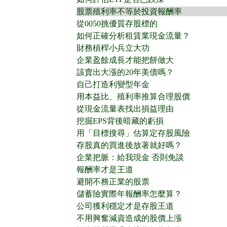
股票殖利率不等於投資報酬率
從0050挑優質存股標的
如何正確分析租賃業現金流量？
財務槓桿小兵立大功
企業盈餘成長才能把餅做大
該賣出大漲的20年美債嗎？
自己打造利變型年金
用本益比、殖利率推算合理股價
從現金流量表找出損益理由
挖掘EPS背後暗藏的虧損
用「目標搜尋」估算定存股風險
存股真的買進後放著就好嗎？
企業把脈：給我現金 否則免談
報酬率才是王道
避開不務正業的股票
儲蓄險實際年報酬率怎麼算？
公司獲利穩定才是存股王道
不用興奮減資造成的股價上漲