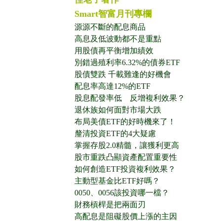
Smart智富月刊專欄
源源不斷的配息商品
高息及低波動都不是重點
用股債再平衡增加績效
別錯過殖利率6.32%的債券ETF
股債雙跌 千載難逢的好機會
配息率高達12%的ETF
股息配發率低 反增複利效果？
退休族如何面對市場大跌
布局美債ETF的好時機來了！
釐清投資ETF的4大疑慮
掌握存股2.0精髓，讓獲利更高
股市重跌凸顯資產配置重要性
如何創造ETF投資複利效果？
主動型基金比ETF好嗎？
0050、0056該投資哪一檔？
財務槓桿是把兩面刃
高配息是阻礙股價上漲的主因