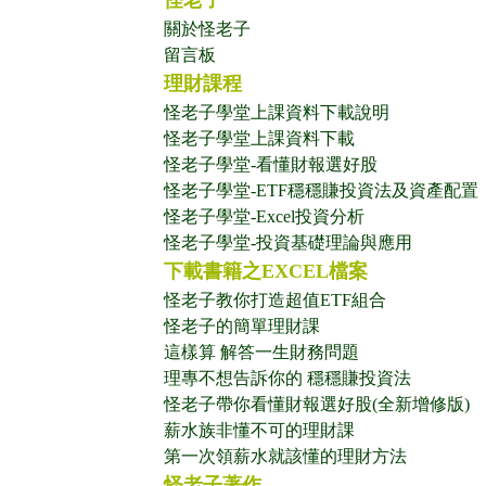
怪老子
關於怪老子
留言板
理財課程
怪老子學堂上課資料下載說明
怪老子學堂上課資料下載
怪老子學堂-看懂財報選好股
怪老子學堂-ETF穩穩賺投資法及資產配置
怪老子學堂-Excel投資分析
怪老子學堂-投資基礎理論與應用
下載書籍之EXCEL檔案
怪老子教你打造超值ETF組合
怪老子的簡單理財課
這樣算 解答一生財務問題
理專不想告訴你的 穩穩賺投資法
怪老子帶你看懂財報選好股(全新增修版)
薪水族非懂不可的理財課
第一次領薪水就該懂的理財方法
怪老子著作