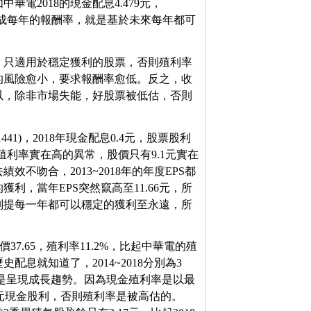
電2018的現金配息4.479元，
殖利率看成每年的報酬率，就是基於未來每年都可
，只適用於穩定獲利的股票，否則殖利率
的風險愈小，要求報酬率愈低。反之，收
以，除非市場失能，好股票被低估，否則
41)，2018年現金配息0.4元，股票股利
這樣的殖利率實在高的異常，股價只有9.1元實在
吻合，2013~2018年的年度EPS都
利，當年EPS突然竄高至11.66元，所
別提每一年都可以穩定的獲利至永遠，所
盤價37.65，殖利率11.2%，比起中華電的殖
息就知道了，2014~2018分別為3
來也是呈現成長趨勢。因為現金殖利率是以最
4.2元現金股利，否則殖利率是被高估的。