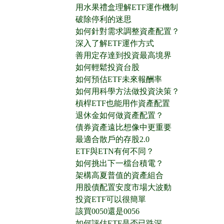
用水果禮盒理解ETF運作機制
破除停利的迷思
如何針對需求調整資產配置？
深入了解ETF運作方式
善用定存達到投資最高境界
如何輕鬆投資台股
如何預估ETF未來報酬率
如何用科學方法做投資決策？
槓桿ETF也能用作資產配置
退休金如何做資產配置？
債券資產遠比想像中更重要
最適合散戶的存股2.0
ETF與ETN有何不同？
如何挑出下一檔台積電？
架構高夏普值的資產組合
用股債配置安度市場大波動
投資ETF可以很簡單
該買0050還是0056
如何評估ETF是否已跌深