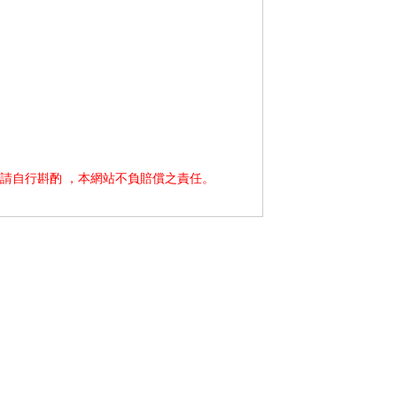
請自行斟酌 ，本網站不負賠償之責任。