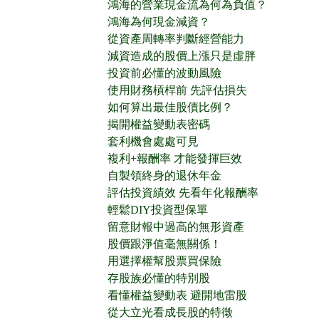
鴻海的營業現金流為何為負值？
鴻海為何現金減資？
從資產周轉率判斷經營能力
減資造成的股價上漲只是虛胖
投資前必懂的波動風險
使用財務槓桿前 先評估損失
如何算出最佳股債比例？
揭開權益變動表密碼
套利機會處處可見
複利+報酬率 才能發揮巨效
自製領終身的退休年金
評估投資績效 先看年化報酬率
輕鬆DIY投資型保單
留意財報中過高的無形資產
股價跟淨值毫無關係！
用選擇權幫股票買保險
存股族必懂的特別股
看懂權益變動表 避開地雷股
從大立光看成長股的特徵