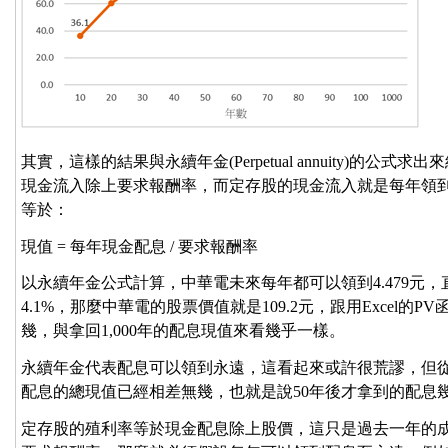
其實，這樣的結果與永續年金(Perpetual annuity)的
現金流入除上要求報酬率，而定存股的現金流入就是每年領
等於：
現值 = 每年現金配息 / 要求報酬率
以永續年金公式計算，中華電未來每年都可以領到4.479元
4.1%，那麼中華電的股票價值就是109.2元，跟用Excel的
幾，與拿回1,000年的配息現值來看幾乎一樣。
永續年金代表配息可以領到永遠，這看起來或許很荒謬，但從圖
配息的總現值已經相差無幾，也就是說50年後才拿到的配息
定存股的殖利率等於現金配息除上股價，這只是過去一年的