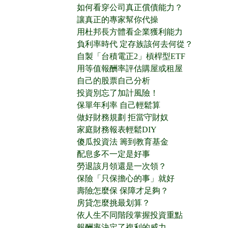
如何看穿公司真正償債能力？
讓真正的專家幫你代操
用杜邦長方體看企業獲利能力
負利率時代 定存族該何去何從？
自製「台積電正2」槓桿型ETF
用等值報酬率評估購屋或租屋
自己的股票自己分析
投資別忘了加計風險！
保單年利率 自己輕鬆算
做好財務規劃 拒當守財奴
家庭財務報表輕鬆DIY
傻瓜投資法 籌到教育基金
配息多不一定是好事
勞退該月領還是一次領？
保險「只保擔心的事」就好
壽險怎麼保 保障才足夠？
房貸怎麼挑最划算？
依人生不同階段掌握投資重點
報酬率決定了複利的威力