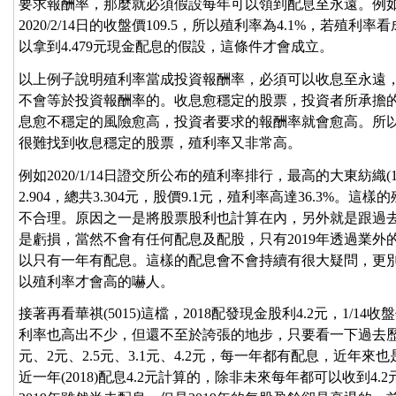
要求報酬率，那麼就必須假設每年可以領到配息至永遠。例如中華
2020/2/14日的收盤價109.5，所以殖利率為4.1%，若
以拿到4.479元現金配息的假設，這條件才會成立。
以上例子說明殖利率當成投資報酬率，必須可以收息至永遠
不會等於投資報酬率的。收息愈穩定的股票，投資者所承擔
息愈不穩定的風險愈高，投資者要求的報酬率就會愈高。所
很難找到收息穩定的股票，殖利率又非常高。
例如2020/1/14日證交所公布的殖利率排行，最高的大東紡織(14
2.904，總共3.304元，股價9.1元，殖利率高達36.3%。
不合理。原因之一是將股票股利也計算在內，另外就是跟過去績效不
是虧損，當然不會有任何配息及配股，只有2019年透過業外的獲
以只有一年有配息。這樣的配息會不會持續有很大疑問，更
以殖利率才會高的嚇人。
接著再看華祺(5015)這檔，2018配發現金股利4.2元，1/14收
利率也高出不少，但還不至於誇張的地步，只要看一下過去歷史配
元、2元、2.5元、3.1元、4.2元，每一年都有配息，近年
近一年(2018)配息4.2元計算的，除非未來每年都可以收到