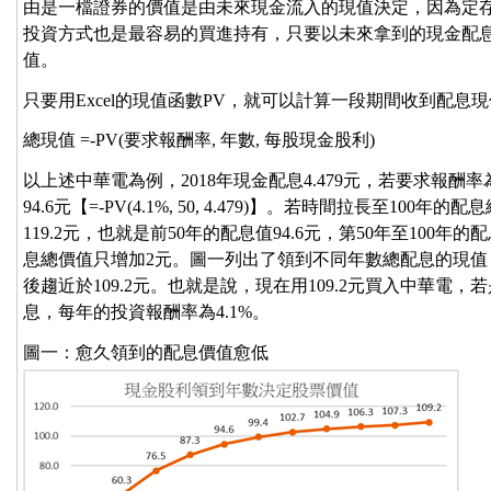
由是一檔證券的價值是由未來現金流入的現值決定，因為定
投資方式也是最容易的買進持有，只要以未來拿到的現金配
值。
只要用Excel的現值函數PV，就可以計算一段期間收到配息
總現值 =-PV(要求報酬率, 年數, 每股現金股利)
以上述中華電為例，2018年現金配息4.479元，若要求報酬率
94.6元【=-PV(4.1%, 50, 4.479)】。若時間拉長至100年
119.2元，也就是前50年的配息值94.6元，第50年至100年
息總價值只增加2元。圖一列出了領到不同年數總配息的現
後趨近於109.2元。也就是說，現在用109.2元買入中華電，
息，每年的投資報酬率為4.1%。
圖一：愈久領到的配息價值愈低