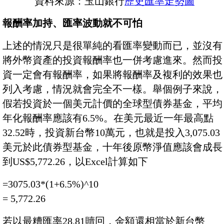
資料來源：玉山銀行
歷史匯率走勢圖
報酬率加持、匯率波動就不可怕
上述的情況只是很單純的看匯率變動而已，並沒有
將外幣資產的投資報酬率也一併考慮進來。然而投
資一定會有報酬率，如果將報酬率及複利的效果也
列入考慮，情況就會完全不一樣。舉個例子來說，
假若投資於一個美元計價的全球型債券基金，平均
年化報酬率應該有6.5%。在美元最近一年最高點
32.52時，投資新台幣10萬元，也就是投入3,075.03
美元於此債券型基金，十年後原幣淨值應該會成長
到US$5,772.26，以Excel計算如下
=3075.03*(1+6.5%)^10
= 5,772.26
若以最糟匯率28.81贖回，金額還相當於新台幣