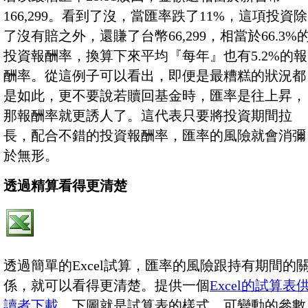
166,299。看到了沒，當匯率跌了11%，這項投資除
了沒有賠之外，還賺了台幣66,299，相當於66.3%
投資報酬率，換算下來平均『每年』也有5.2%的報
酬率。從這例子可以看出，即便是最糟糕的狀況都
是如此，更不要說若贖回基金時，匯率是往上昇，
那報酬率就更誘人了。這代表只要將投資期間拉
長，配合不錯的投資報酬率，匯率的風險就會消彌
於無形。
透過精算看得更清楚
透過簡單的Excel試算，匯率的風險跟持有期間的
係，就可以看得更清楚。提供一個
Excel的試算表
讀者下載
。下圖就是試算表的樣式，可變動的參數