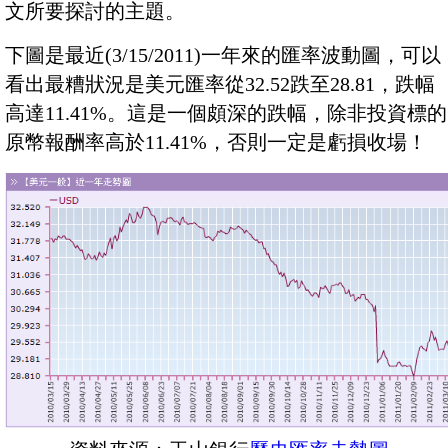
文所要探討的主題。
下圖是最近(3/15/2011)一年來的匯率波動圖，可以
看出最糟狀況是美元匯率從32.52跌至28.81，跌幅
高達11.41%。這是一個頗深的跌幅，除非投資標的
原幣報酬率高於11.41%，否則一定是虧損收場！