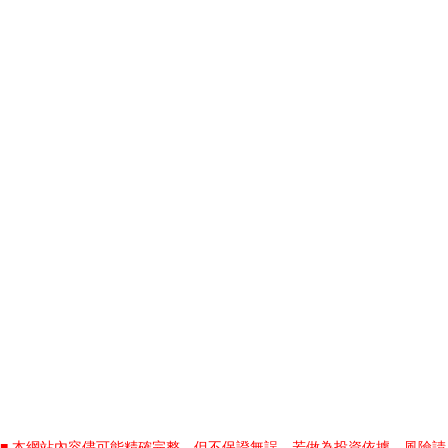
■ 本網站內容儘可能精確完整，但不保證無誤。若做為投資依據，風險請