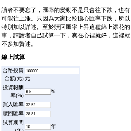
讀者不要忘了，匯率的變動不是只會往下跌，也有
可能往上漲。只因為大家比較擔心匯率下跌，所以
特別加以詳述。至於贖回匯率上昇這種錦上添花的
事，請讀者自己試算一下，爽在心裡就好，這裡就
不多加贅述。
線上試算
台幣投資
金額(元)
元
投資報酬
%
率(%)
買入匯率
贖回匯率
試算期間
年
(年)