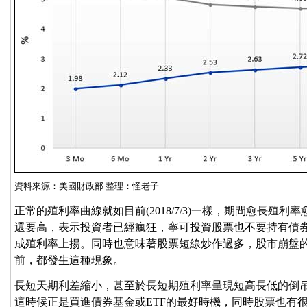
資料來源：美國財政部 整理：怪老子
正常的殖利率曲線就如目前(2018/7/3)一樣，期間愈長殖
還要高，表示投資者已經瘋狂，寧可投資股票也不要持有債
成殖利率上揚。同時也意味著股票短線炒作過多，股市崩盤
前，都發生這種現象。
長短天期利差縮小，甚至於長短期殖利率呈現短高長低的倒
這時候正是買進債券基金或ETF的最好時機，同時股票也有