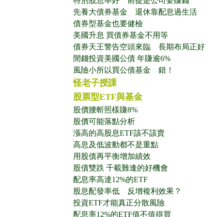
特別股息率好 前提是公司要賺錢
先養大債券基金 退休靠配息過生活
債券型基金也要健檢
美國升息 買債券基金不用等
債券天王警告空頭來臨 長期布局正好
閒錢投資美國公債 年賺逾6%
風險小所以買公債基金 錯！
怪老子授課
股票型ETF與基金
股價腰斬照樣賺8%
股價可能落點分析
漲高的高股息ETF該不該賣
高息及低波動都不是重點
用股債再平衡增加績效
股債雙跌 千載難逢的好機會
配息率高達12%的ETF
股息配發率低 反增複利效果？
投資ETF才能真正分散風險
配息率12%的ETF值不值得買