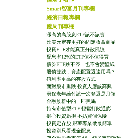
Smart智富月刊專欄
經濟日報專欄
鏡周刊專欄
漲高的高股息ETF該不該賣
比美元定存更好的固定收益商品
投資ETF才能真正分散風險
配息率12%的ETF值不值得買
債券ETF跌不停 也不會變壁紙
股債雙跌，資產配置還適用嗎？
殖利率更高的存股方式
面對股市重跌 投資人應該高興
勞保老年給付該一次領還是月領
金融族群中的一匹黑馬
持有市值型ETF 輕鬆打敗通膨
擔心投資虧損 不妨買個保險
投資定存股 跟著專業做最簡單
投資別只看現金配息