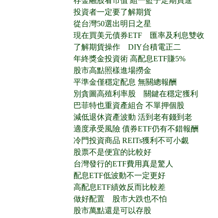
存金融股看市值 組一籃子定期買進
投資者一定要了解期貨
從台灣50選出明日之星
現在買美元債券ETF 匯率及利息雙收
了解期貨操作 DIY台積電正二
年終獎金投資術 高配息ETF賺5%
股市高點照樣進場撈金
平準金僅穩定配息 無關總報酬
別貪圖高殖利率股 關鍵在穩定獲利
巴菲特也重資產組合 不單押個股
減低退休資產波動 活到老有錢到老
適度承受風險 債券ETF仍有不錯報酬
冷門投資商品 REITs獲利不可小覷
股票不是便宜的比較好
台灣發行的ETF費用真是驚人
配息ETF低波動不一定更好
高配息ETF績效反而比較差
做好配置 股市大跌也不怕
股市萬點還是可以存股