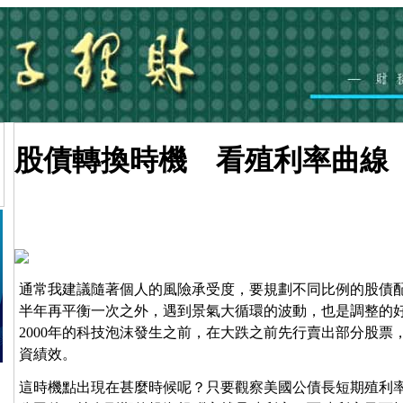
股債轉換時機 看殖利率曲線
通常我建議隨著個人的風險承受度，要規劃不同比例的股債
半年再平衡一次之外，遇到景氣大循環的波動，也是調整的好
2000年的科技泡沫發生之前，在大跌之前先行賣出部分股票
資績效。
這時機點出現在甚麼時候呢？只要觀察美國公債長短期殖利