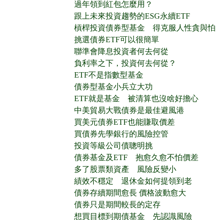
過年領到紅包怎麼用？
跟上未來投資趨勢的ESG永續ETF
槓桿投資債券型基金 得克服人性貪與怕
挑選債券ETF可以很簡單
聯準會降息投資者何去何從
負利率之下，投資何去何從？
ETF不是指數型基金
債券型基金小兵立大功
ETF就是基金 被清算也沒啥好擔心
中美貿易大戰債券是最佳避風港
買美元債券ETF也能賺取價差
買債券先學銀行的風險控管
投資等級公司債聰明挑
債券基金及ETF 抱愈久愈不怕價差
多了股票類資產 風險反變小
績效不穩定 退休金如何提領到老
債券存續期間愈長 價格波動愈大
債券只是期間較長的定存
想買目標到期債基金 先認識風險