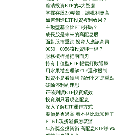
釐清投資ETF的4大疑慮
掌握存股2.0精髓，讓獲利更高
如何創造ETF投資複利效果？
主動型基金比ETF好嗎？
成長股是未來的高配息股
面對股市重跌 投資人應該高興
0050、0056該投資哪一檔？
財務槓桿是把兩面刃
持有市值型ETF 輕鬆打敗通膨
用水果禮盒理解ETF運作機制
投資不是看獲利 報酬率才是重點
破除停利的迷思
正確判讀ETF投資績效
投資別只看現金配息
深入了解ETF運作方式
股價是否過高 看本益比就知道了
ETF出現折溢價怎麼辦
年終獎金投資術 高配息ETF賺5%