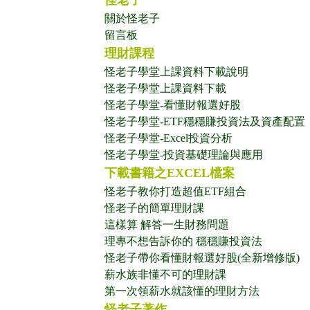
怪老子
關於怪老子
留言板
理財課程
怪老子學堂上課資料下載說明
怪老子學堂上課資料下載
怪老子學堂-看懂財報選好股
怪老子學堂-ETF穩穩賺投資法及資產配置
怪老子學堂-Excel投資分析
怪老子學堂-投資基礎理論與應用
下載書籍之EXCEL檔案
怪老子教你打造超值ETF組合
怪老子的簡單理財課
這樣算 解答一生財務問題
理專不想告訴你的 穩穩賺投資法
怪老子帶你看懂財報選好股(全新增修版)
薪水族非懂不可的理財課
第一次領薪水就該懂的理財方法
怪老子著作