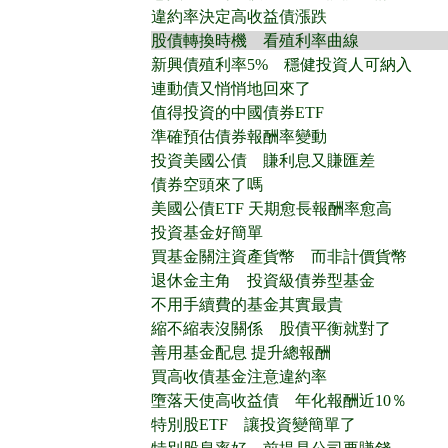
違約率決定高收益債漲跌
股債轉換時機 看殖利率曲線
新興債殖利率5% 穩健投資人可納入
連動債又悄悄地回來了
值得投資的中國債券ETF
準確預估債券報酬率變動
投資美國公債 賺利息又賺匯差
債券空頭來了嗎
美國公債ETF 天期愈長報酬率愈高
投資基金好簡單
買基金關注資產貨幣 而非計價貨幣
退休金主角 投資級債券型基金
不用手續費的基金其實最貴
縮不縮表沒關係 股債平衡就對了
善用基金配息 提升總報酬
買高收債基金注意違約率
墮落天使高收益債 年化報酬近10％
特別股ETF 讓投資變簡單了