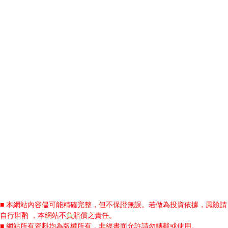
■ 本網站內容儘可能精確完整，但不保證無誤。若做為投資依據，風險請
自行斟酌 ，本網站不負賠償之責任。
■ 網站所有資料均為版權所有，非經書面允許請勿轉載或使用。