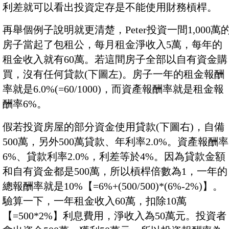
利差就可以看出投資定存是不能使用財務槓桿。
再舉個例子說明就更清楚，Peter投資一間1,000萬
房子當起了包租公，每月租金淨收入5萬，每年的
租金收入就有60萬。若這間房子全部以自有資金購
買，沒有任何貸款(下圖左)。房子一年的租金報酬
率就是6.0%(=60/1000)，而資產報酬率就是租金報
酬率6%。
假若投資房屋的部分資金使用貸款(下圖右)，自備
500萬，另外500萬貸款、年利率2.0%。資產報酬率
6%、貸款利率2.0%，利差等於4%。因為貸款金額
和自有資金都是500萬，所以槓桿倍數為1，一年的
總報酬率就是10%【=6%+(500/500)*(6%-2%)】。
驗算一下，一年租金收入60萬，扣除10萬
【=500*2%】利息費用，淨收入為50萬元。投資者