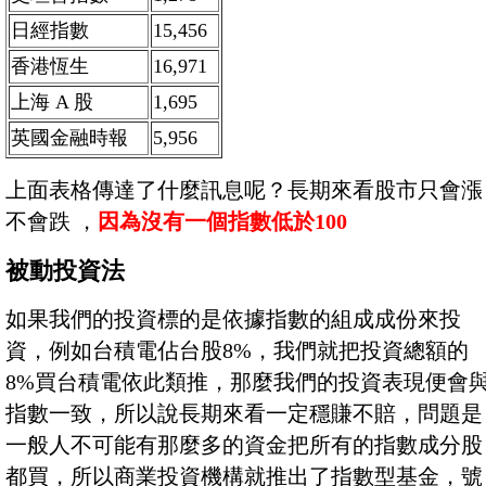
日經指數
15,456
香港恆生
16,971
上海 A 股
1,695
英國金融時報
5,956
上面表格傳達了什麼訊息呢？長期來看股市只會漲
不會跌 ，
因為沒有一個指數低於100
被動投資法
如果我們的投資標的是依據指數的組成成份來投
資，例如台積電佔台股8%，我們就把投資總額的
8%買台積電依此類推，那麼我們的投資表現便會
指數一致，所以說長期來看一定穩賺不賠，問題是
一般人不可能有那麼多的資金把所有的指數成分股
都買，所以商業投資機構就推出了指數型基金，號