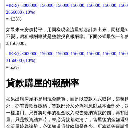
=IRR({-3000000, 156000, 156000,156000, 156000, 156000, 1560
2856000},10%)
= 4.38%
如果未來房價持平，用同樣現金流量觀念計算出來，同樣是5
不變，房租報酬率就是整體投資報酬率。下面公式最後一年的現
3,156,000。
=IRR({-3000000, 156000, 156000,156000, 156000, 156000, 1560
3156000},10%)
= 5.2%
貸款購屋的報酬率
如果出租房屋不是用現金購買，而是以貸款方式取得，這種
外，亦有貸款要繳納，貸款部分又分為利息以及本金部分，
一樣適用。只要將每年的租金收入減去繳納貸款的錢，再扣
量。只是投資結算時，未必貸款都繳清了，售屋後的金額還
金流量較為複雜，必須知道貸款餘額是多少。所幸這等事請