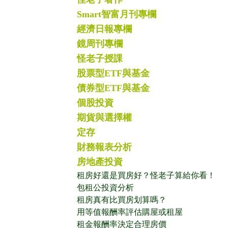
Smart智富月刊專欄
經濟日報專欄
鏡周刊專欄
怪老子授課
股票型ETF與基金
債券型ETF與基金
個股投資
期貨與選擇權
定存
財務報表分析
房地產投資
租房好還是買房好？怪老子算給你看！
包租公投資分析
租房真有比買房划算嗎？
用等值報酬率評估購屋或租屋
租金報酬率決定合理房價