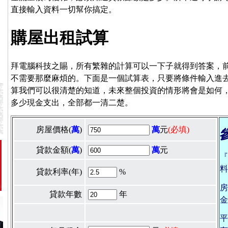
直接輸入資料一切幫你搞定。
購屋出租試算
拜電腦科技之賜，所有繁雜的計算可以一下子就得到答案，
不需要那麼麻煩的。下面是一個試算表，只要將條件輸入進
算我們可以很清楚的知道，未來整個投資的情形將會是如何
多少現金支出，全部都一清二楚。
房屋價格(
萬
)
萬
元
(必填)
貸款金額(
萬
)
萬
元
『
料
貸款利率(年)
%
房
貸款年數
年
金
平