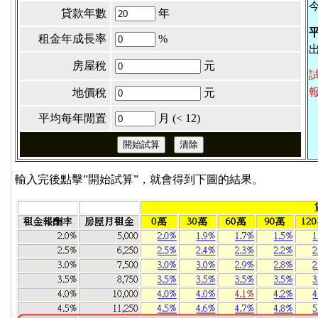
今
貸款年數
年
租金年成長率
%
出
房屋稅
元
地價稅
元
平均每年閒置
月
(< 12)
輸入完後點擊”開始試算”，就會得到下圖的結果。