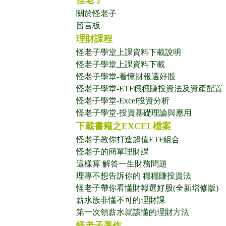
怪老子
關於怪老子
留言板
理財課程
怪老子學堂上課資料下載說明
怪老子學堂上課資料下載
怪老子學堂-看懂財報選好股
怪老子學堂-ETF穩穩賺投資法及資產配置
怪老子學堂-Excel投資分析
怪老子學堂-投資基礎理論與應用
下載書籍之EXCEL檔案
怪老子教你打造超值ETF組合
怪老子的簡單理財課
這樣算 解答一生財務問題
理專不想告訴你的 穩穩賺投資法
怪老子帶你看懂財報選好股(全新增修版)
薪水族非懂不可的理財課
第一次領薪水就該懂的理財方法
怪老子著作