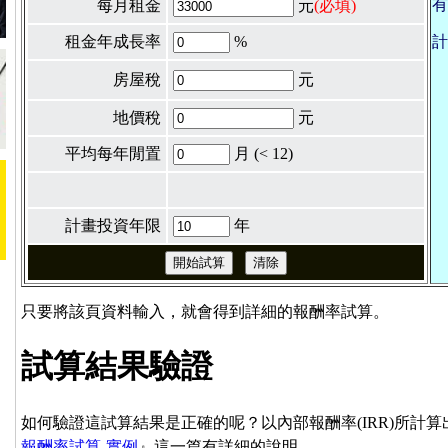
有
每月租金
元
(必填)
租金年成長率
%
計
房屋稅
元
地價稅
元
平均每年閒置
月
(< 12)
計畫投資年限
年
只要將該頁資料輸入，就會得到詳細的報酬率試算。
試算結果驗證
如何驗證這試算結果是正確的呢？以內部報酬率(IRR)所計
報酬率試算-實例
』這一篇有詳細的說明。