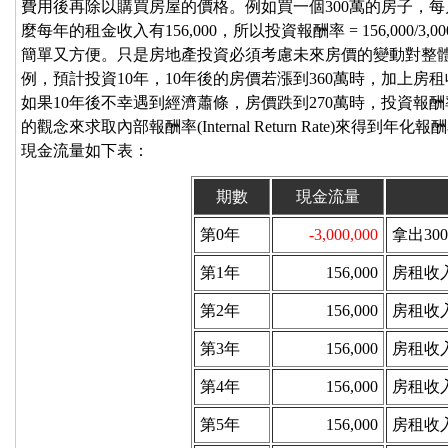
費用後再除以購買房屋的價格。例如買一個300萬的房子，每月
麼每年的租金收入有156,000，所以投資報酬率 = 156,000/3,0
簡單又方便。只是房地產投資必須考慮未來房價的變動對整
例，預計投資10年，10年後的房價若漲到360萬時，加上
如果10年後不幸遇到經濟蕭條，房價跌到270萬時，投資報
的觀念來求取內部報酬率(Internal Return Rate)來得
現金流量如下表：
期數
現金流量
第0年
-3,000,000
拿出30
第1年
156,000
房租收
第2年
156,000
房租收
第3年
156,000
房租收
第4年
156,000
房租收
第5年
156,000
房租收