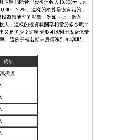
房租扣除管理費後淨收入13,000元，那
00,000 = 5.2%。這樣的概算是沒有錯的，
體投資報酬率的影響，例如同上一個案
房租收入，這樣的投資報酬率相當於多少呢？
酬率又是多少？這種情形可以利用現金流量
到年化報酬率。這例子裡若期末房價漲到360萬時，
備註
0萬投資
入
入
入
入
入