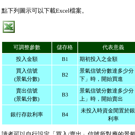
點下列圖示可以下載Excel檔案。
可調整參數
儲存格
代表意義
投入金額
B1
期初投入之金額
買入信號
景氣信號分數達多少分
B2
(景氣分數)
下」時，開始買進
賣出信號
景氣信號分數達多少分
B3
(景氣分數)
上」時，開始賣出
未投入時資金閒置於銀
銀行存款利率
B4
利率
讀者可以自行設定「買入/賣出」信號所對應的景