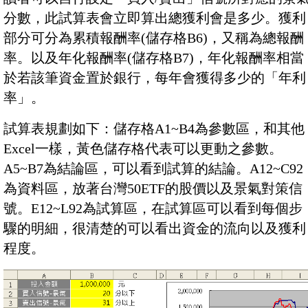
分數，此試算表會立即算出總獲利會是多少。獲利
部分可分為累積報酬率(儲存格B6)，又稱為總報酬
率。以及年化報酬率(儲存格B7)，年化報酬率相當
於若該筆資金置於銀行，每年會獲得多少的「年利
率」。
試算表規劃如下：儲存格A1~B4為參數區，和其他
Excel一樣，黃色儲存格代表可以更動之參數。
A5~B7為結論區，可以看到試算的結論。A12~C92
為資料區，放著台灣50ETF的股價以及景氣對策信
號。E12~L92為試算區，在試算區可以看到每個步
驟的明細，很清楚的可以看出資金的流向以及獲利
程度。