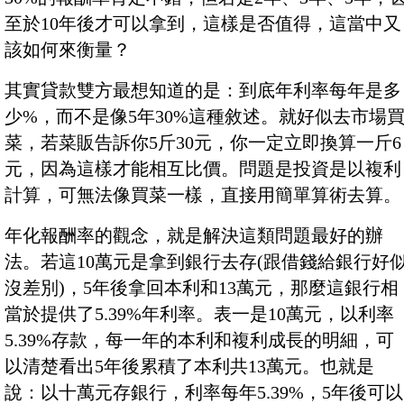
至於10年後才可以拿到，這樣是否值得，這當中又
該如何來衡量？
其實貸款雙方最想知道的是：到底年利率每年是多
少%，而不是像5年30%這種敘述。就好似去市場
菜，若菜販告訴你5斤30元，你一定立即換算一斤6
元，因為這樣才能相互比價。問題是投資是以複利
計算，可無法像買菜一樣，直接用簡單算術去算。
年化報酬率的觀念，就是解決這類問題最好的辦
法。若這10萬元是拿到銀行去存(跟借錢給銀行好
沒差別)，5年後拿回本利和13萬元，那麼這銀行相
當於提供了5.39%年利率。表一是10萬元，以利率
5.39%存款，每一年的本利和複利成長的明細，可
以清楚看出5年後累積了本利共13萬元。也就是
說：以十萬元存銀行，利率每年5.39%，5年後可以