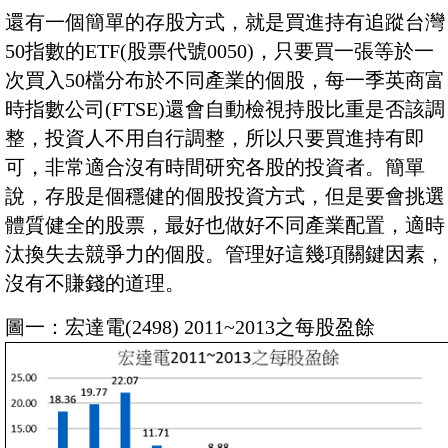
還有一個簡單的存股方式，就是買進持有追蹤台灣
50指數的ETF(股票代號0050)，只要買一張等於一
次買入50檔分布於不同產業的個股，每一季英商富
時指數公司(FTSE)還會自動檢視持股比重是否該調
整，投資人不用自行調整，所以只要買進持有即
可，非常適合沒有時間研究各股的投資者。簡單
說，存股是個穩健的個股投資方式，但是要會挑選
體質健全的股票，最好也做好不同產業配置，適時
汰換失去競爭力的個股。管理好這幾項關鍵因素，
沒有不賺錢的道理。
圖一：宏達電(2498) 2011~2013之每股盈餘