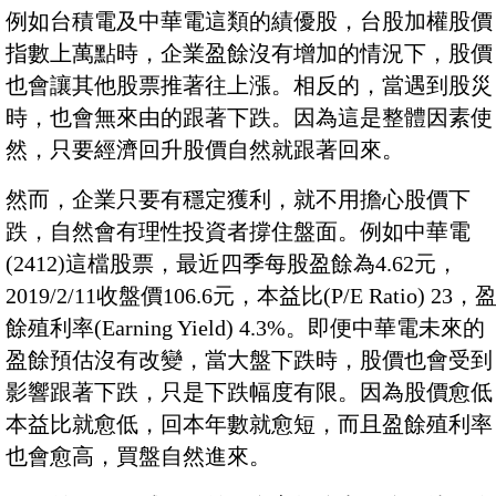
例如台積電及中華電這類的績優股，台股加權股價
指數上萬點時，企業盈餘沒有增加的情況下，股價
也會讓其他股票推著往上漲。相反的，當遇到股災
時，也會無來由的跟著下跌。因為這是整體因素使
然，只要經濟回升股價自然就跟著回來。
然而，企業只要有穩定獲利，就不用擔心股價下
跌，自然會有理性投資者撐住盤面。例如中華電
(2412)這檔股票，最近四季每股盈餘為4.62元，
2019/2/11收盤價106.6元，本益比(P/E Ratio) 23，
餘殖利率(Earning Yield) 4.3%。即便中華電未來的
盈餘預估沒有改變，當大盤下跌時，股價也會受到
影響跟著下跌，只是下跌幅度有限。因為股價愈低
本益比就愈低，回本年數就愈短，而且盈餘殖利率
也會愈高，買盤自然進來。