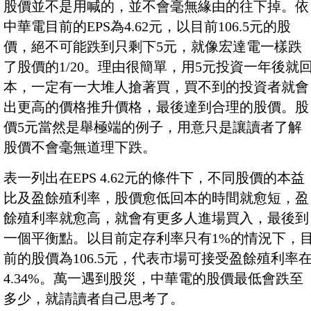
股價並不是用喊的，並不會毫無緣由的往下掉。依
中華電目前的EPS為4.62元，以目前106.5元的股
價，絕不可能跌到只剩下5元，就像宏達電一樣跌
了股價的1/20。理由很簡單，用5元投資一年後就
本，一定有一大堆人搶著買，買不到的投資者就會
出更高的價格推升價格，最後達到合理的股價。股
價5元當然是舉極端的例子，用意只是讓讀者了解
股價不會毫無道理下跌。
表一列出在EPS 4.62元的條件下，不同股價的本益
比及盈餘殖利率，股價愈低回本的時間就愈短，盈
餘殖利率就愈高，就會有更多人進場買入，最後到
一個平衡點。以目前定存利率只有1%的情況下，
前的股價為106.5元，代表市場可接受盈餘殖利率
4.34%。萬一遇到股災，中華電的股價最低會跌至
多少，就請讀者自己思考了。