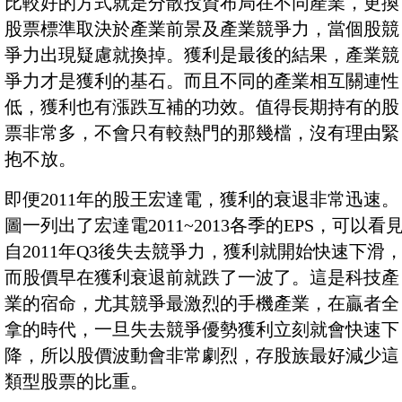
比較好的方式就是分散投資布局在不同產業，更換
股票標準取決於產業前景及產業競爭力，當個股競
爭力出現疑慮就換掉。獲利是最後的結果，產業競
爭力才是獲利的基石。而且不同的產業相互關連性
低，獲利也有漲跌互補的功效。值得長期持有的股
票非常多，不會只有較熱門的那幾檔，沒有理由緊
抱不放。
即便2011年的股王宏達電，獲利的衰退非常迅速。
圖一列出了宏達電2011~2013各季的EPS，可以看
自2011年Q3後失去競爭力，獲利就開始快速下滑
而股價早在獲利衰退前就跌了一波了。這是科技產
業的宿命，尤其競爭最激烈的手機產業，在贏者全
拿的時代，一旦失去競爭優勢獲利立刻就會快速下
降，所以股價波動會非常劇烈，存股族最好減少這
類型股票的比重。