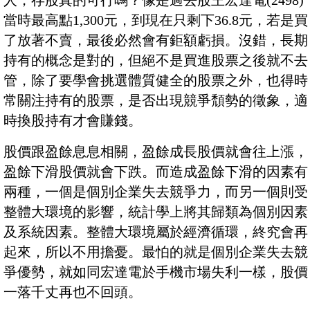
人，存股真的可行嗎？像是過去股王宏達電(2498)
當時最高點1,300元，到現在只剩下36.8元，若是買
了放著不賣，最後必然會有鉅額虧損。沒錯，長期
持有的概念是對的，但絕不是買進股票之後就不去
管，除了要學會挑選體質健全的股票之外，也得時
常關注持有的股票，是否出現競爭頹勢的徵象，適
時換股持有才會賺錢。
股價跟盈餘息息相關，盈餘成長股價就會往上漲，
盈餘下滑股價就會下跌。而造成盈餘下滑的因素有
兩種，一個是個別企業失去競爭力，而另一個則受
整體大環境的影響，統計學上將其歸類為個別因素
及系統因素。整體大環境屬於經濟循環，終究會再
起來，所以不用擔憂。最怕的就是個別企業失去競
爭優勢，就如同宏達電於手機市場失利一樣，股價
一落千丈再也不回頭。