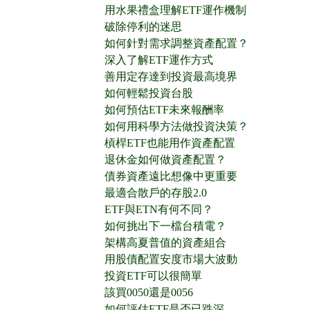
用水果禮盒理解ETF運作機制
破除停利的迷思
如何針對需求調整資產配置？
深入了解ETF運作方式
善用定存達到投資最高境界
如何輕鬆投資台股
如何預估ETF未來報酬率
如何用科學方法做投資決策？
槓桿ETF也能用作資產配置
退休金如何做資產配置？
債券資產遠比想像中更重要
最適合散戶的存股2.0
ETF與ETN有何不同？
如何挑出下一檔台積電？
架構高夏普值的資產組合
用股債配置安度市場大波動
投資ETF可以很簡單
該買0050還是0056
如何評估ETF是否已跌深