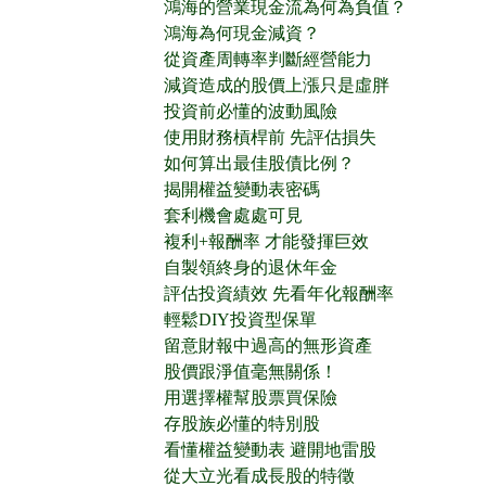
鴻海的營業現金流為何為負值？
鴻海為何現金減資？
從資產周轉率判斷經營能力
減資造成的股價上漲只是虛胖
投資前必懂的波動風險
使用財務槓桿前 先評估損失
如何算出最佳股債比例？
揭開權益變動表密碼
套利機會處處可見
複利+報酬率 才能發揮巨效
自製領終身的退休年金
評估投資績效 先看年化報酬率
輕鬆DIY投資型保單
留意財報中過高的無形資產
股價跟淨值毫無關係！
用選擇權幫股票買保險
存股族必懂的特別股
看懂權益變動表 避開地雷股
從大立光看成長股的特徵