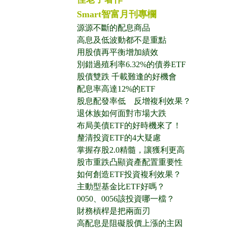
Smart智富月刊專欄
源源不斷的配息商品
高息及低波動都不是重點
用股債再平衡增加績效
別錯過殖利率6.32%的債券ETF
股債雙跌 千載難逢的好機會
配息率高達12%的ETF
股息配發率低 反增複利效果？
退休族如何面對市場大跌
布局美債ETF的好時機來了！
釐清投資ETF的4大疑慮
掌握存股2.0精髓，讓獲利更高
股市重跌凸顯資產配置重要性
如何創造ETF投資複利效果？
主動型基金比ETF好嗎？
0050、0056該投資哪一檔？
財務槓桿是把兩面刃
高配息是阻礙股價上漲的主因