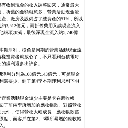
沒有收到現金的收入調整回來，通常最大
業，折舊的金額就愈多，營業活動現金流
動產、廠房及設備占了總資產的51%，所以
3,512億元，而折舊費用又讓現金流入
其他細項加減，最後淨現金流入約5,740億
季本期淨利，橙色是同期的營業活動現金流
這樣投資者就放心了，不只看到台積電每
上的獲利還多出許多。
本期淨利分別為108億元143億元，可是現金
利還要少。到了第4季本期淨利只剩下44
季營業活動現金短少主要是卡在應收帳
收回了前兩季所增加的應收帳款。對照營收
動元件，使得營收大幅成長，應收帳款當
原點，而客戶在第2、3季所暴增的應收帳
入。