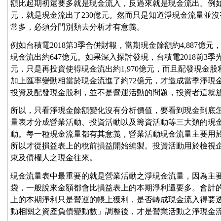
額比起期初還要多就是現金流入，反過來就是現金流出。例如大
元，就是現金流出了230億元。然而只是知道淨現金流量並
常多，必須分門別類去分析才有意義。
例如台積電2018第3季合併財報，當期現金餘額約4,887億元，
現金流出約647億元。如果深入探討發現，台積電2018前3季
元，只是再投資使得現金流出約1,970億元，而且配發現金股
加上匯率變動相當於現金流進了約72億元，才造成當季淨現金
投資及配發現金股利，並不是營運活動的問題，投資者這就
所以，只看淨現金餘額變化沒有分析價值，要看到現金到底
量表才分成營業活動、投資活動以及籌資活動等三大類的現
動。每一種現金流量都有其意義，營業活動現金流量主要用
所以才從損益表上的稅前損益開始編製。投資活動用於檢視
東及債權人之現金往來。
現金流量表中最重要的就是營業活動之淨現金流量，因為主
袋，一般說來金額都會比損益表上的本期淨利還要多。會計
上的本期淨利只是營運的帳上獲利，是否轉成現金流入得要
動相關之資產負債變動數」調整後，才是營業活動之淨現金