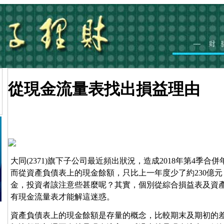
從現金流量表找出損益理由
大同(2371)旗下子公司最近頻出狀況，造成2018年第4季合
而從資產負債表上的現金餘額，只比上一年度少了約230億元
金，投資者該注意些甚麼呢？其實，個別從綜合損益表及資
有現金流量表才能解這迷惑。
資產負債表上的現金餘額是存量的概念，比較期末及期初的