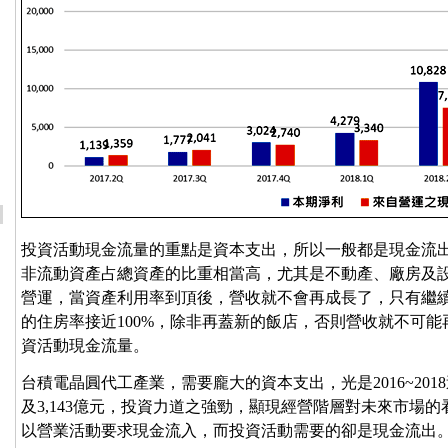
投資活動現金流量的重點是資本支出，所以一般都是現金流
非流動資產占總資產的比重相當高，尤其是不動產、廠房及
營運，當資產利用率到頂後，營收就不會再成長了，只有繼
的住房率接近100%，除非再蓋新的飯店，否則營收就不可
資活動現金流量。
台積電晶圓代工產業，需要龐大的資本支出，光是2016~2018這
及3,143億元，投資力道之強勁，顯現經營階層對未來市場
以營業活動要求現金流入，而投資活動需要的卻是現金流出