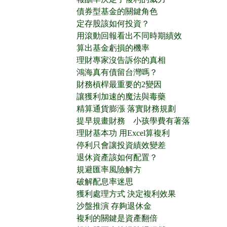
債券型基金的關鍵角色
定存股該如何投資？
用滾動回報看出不同時期績效
算出基金虧損的機率
理財專家沒告訴你的真相
鴻海真有債留台灣嗎？
財務槓桿最重要的2變因
讓獲利加速的魔法與毒藥
精算通貨膨漲 落實財務規劃
提早規畫財務 小孩學費有著落
理財基本功 用Excel算複利
停利只會讓投資績效變差
退休資產該如何配置？
規避匯率風險解方
破解配息率迷思
獲利處理方式 決定複利效果
沙盤推演 存夠退休金
複利的關鍵是資產翻倍