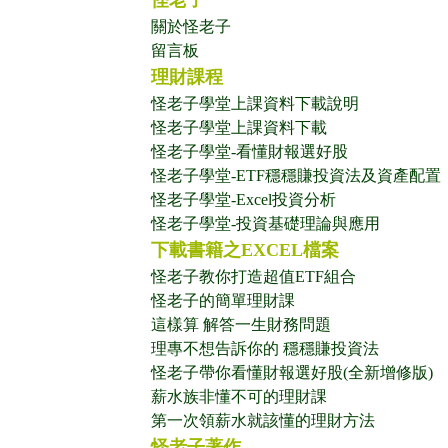
怪老子
關於怪老子
留言板
理財課程
怪老子學堂上課資料下載說明
怪老子學堂上課資料下載
怪老子學堂-看懂財報選好股
怪老子學堂-ETF穩穩賺投資法及資產配置
怪老子學堂-Excel投資分析
怪老子學堂-投資基礎理論與應用
下載書籍之EXCEL檔案
怪老子教你打造超值ETF組合
怪老子的簡單理財課
這樣算 解答一生財務問題
理專不想告訴你的 穩穩賺投資法
怪老子帶你看懂財報選好股(全新增修版)
薪水族非懂不可的理財課
第一次領薪水就該懂的理財方法
怪老子著作