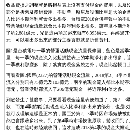
收益費損之調整就是將損益表上沒有支付現金的費用，以及
部分是折舊及攤銷費用。不動產、廠房及設備比重愈大的企
入比起本期淨利就會多出很多。台積電2018合併年報中的不
營業活動現金流量就會比本期淨利多出很多。該年度本期淨利約
了約2,881億元，光是這兩項加起來就有6,393億元。再經過
元，可以看出多出來的部分主要貢獻就是折舊費用。
圖1是台積電每一季的營運活動現金流量長條圖，藍色是當
量，每一季的現金流入比起損益表上的本期淨利多出很多，
一季獲利那麼多，除了紮實的現金落袋之外，現金比起帳目
再看看圖2國巨(2327)的營運活動現金流量，2018第2、3季
流入分別只有75億元及103億元，兩季的現金流入都比本期淨
億元，營業活動卻流入了206億元現金，將近淨利4倍之多。
到底發生了甚麼事，只要看看現金流量表便知道了，第2、3
款，而第4季營業活動現金流入比淨利多出來的部分，也是
就可以理解這樣是正常的，國巨於第2、3季時因市場短缺被
然也會跟著多出來。到了第4季時市場恢復原狀，營收回到了
款，也在這時候陸續收回，這才造成2018第4季的現金大幅流