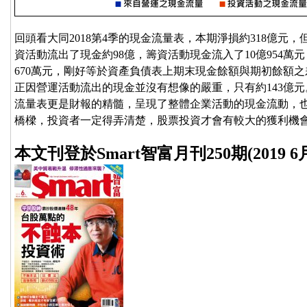
回頭看大同2018第4季的現金流量表，本期淨損約318億元
資活動流出了現金約98億，籌資活動現金流入了10億954萬
670萬元，剛好等於資產負債表上期末現金餘額與期初餘額之
正因營運活動流出的現金並沒有想像的嚴重，只有約143億
流量表更是財報的精髓，呈現了整體企業活動的現金流動，
橋樑，投資者一定得弄清楚，股票投資才會有較大的獲利機
本文刊登於Smart智富月刊250期(2019 6