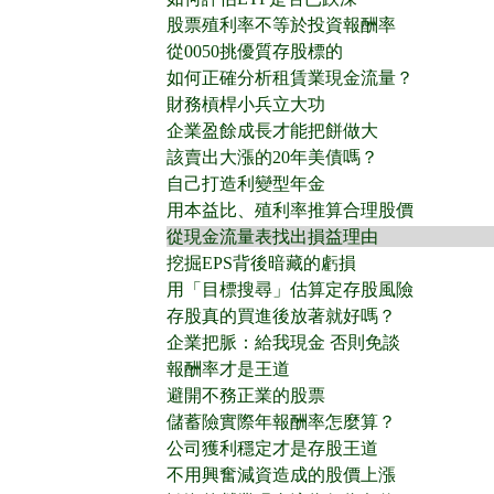
股票殖利率不等於投資報酬率
從0050挑優質存股標的
如何正確分析租賃業現金流量？
財務槓桿小兵立大功
企業盈餘成長才能把餅做大
該賣出大漲的20年美債嗎？
自己打造利變型年金
用本益比、殖利率推算合理股價
從現金流量表找出損益理由
挖掘EPS背後暗藏的虧損
用「目標搜尋」估算定存股風險
存股真的買進後放著就好嗎？
企業把脈：給我現金 否則免談
報酬率才是王道
避開不務正業的股票
儲蓄險實際年報酬率怎麼算？
公司獲利穩定才是存股王道
不用興奮減資造成的股價上漲