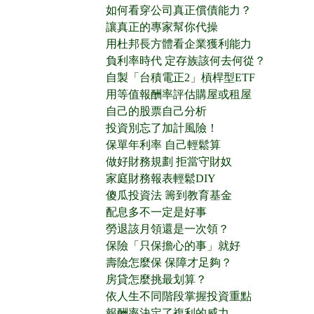
如何看穿公司真正償債能力？
讓真正的專家幫你代操
用杜邦長方體看企業獲利能力
負利率時代 定存族該何去何從？
自製「台積電正2」槓桿型ETF
用等值報酬率評估購屋或租屋
自己的股票自己分析
投資別忘了加計風險！
保單年利率 自己輕鬆算
做好財務規劃 拒當守財奴
家庭財務報表輕鬆DIY
傻瓜投資法 籌到教育基金
配息多不一定是好事
勞退該月領還是一次領？
保險「只保擔心的事」就好
壽險怎麼保 保障才足夠？
房貸怎麼挑最划算？
依人生不同階段掌握投資重點
報酬率決定了複利的威力