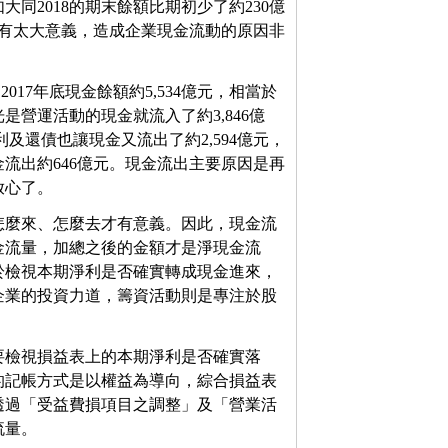
同2018的期末餘額比期初少了約230億
沒有太大意義，造成企業現金流動的原因非
2017年底現金餘額約5,534億元，相當於
光是營運活動的現金就流入了約3,846億
利及還債也讓現金又流出了約2,594億元，
流出約646億元。現金流出主要原因是再
放心了。
怎麼來、怎麼去才有意義。因此，現金流
金流量，加總之後的金額才是淨現金流
於檢視本期淨利是否確實轉成現金進來，
企業的投資力道，籌資活動則是專注於股
要檢視損益表上的本期淨利是否確實落
的記帳方式是以權益為導向，綜合損益表
透過「受益費損項目之調整」及「營業活
流量。