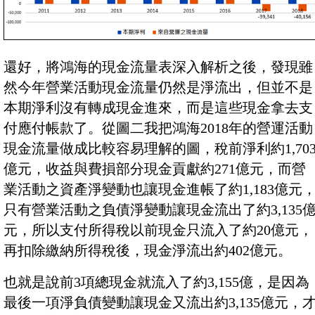
還好，將鴻海的現金流量表深入解析之後，發現雖
然今年營業活動現金流量仍然是淨流出，但並不是
本期淨利沒有轉成現金進來，而是這些現金拿去支
付應付帳款了。從圖二我把鴻海2018年的營運活動
現金流量做成比較容易理解的圖，稅前淨利約1,70
億元，收益與費損部分現金貢獻約271億元，而營
業活動之資產淨變動也讓現金進帳了約1,183億元
只有營業活動之負債淨變動讓現金流出了約3,135
元，所以支付所得稅以前現金只流入了約20億元，
再扣除繳納所得稅後，現金淨流出約402億元。
也就是說前3項總現金就流入了約3,155億，是因為
最後一項淨負債變動讓現金又流出約3,135億元，