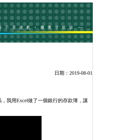
日期：2019-08-01
我用Excel做了一個銀行的存款簿，讓