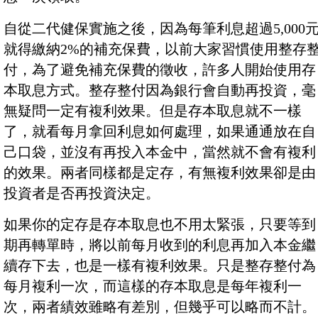
自從二代健保實施之後，因為每筆利息超過5,000
就得繳納2%的補充保費，以前大家習慣使用整存
付，為了避免補充保費的徵收，許多人開始使用存
本取息方式。整存整付因為銀行會自動再投資，毫
無疑問一定有複利效果。但是存本取息就不一樣
了，就看每月拿回利息如何處理，如果通通放在自
己口袋，並沒有再投入本金中，當然就不會有複利
的效果。兩者同樣都是定存，有無複利效果卻是由
投資者是否再投資決定。
如果你的定存是存本取息也不用太緊張，只要等到
期再轉單時，將以前每月收到的利息再加入本金繼
續存下去，也是一樣有複利效果。只是整存整付為
每月複利一次，而這樣的存本取息是每年複利一
次，兩者績效雖略有差別，但幾乎可以略而不計。