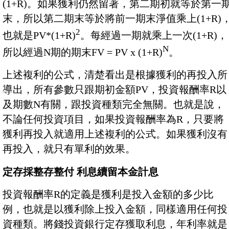
(1+R)。如果獲利仍然留著，第二期初就等於第一
末，所以第二期末等於將前一期末淨值乘上(1+R)
2
也就是PV*(1+R)
。每經過一期就乘上一次(1+R)，
N
所以經過N期的期末FV = PV x (1+R)
。
上述複利的公式，清楚看出是根據獲利的再投入所
導出，所有參數只跟期初金額PV，投資報酬率R以
及期數N有關，跟投資種類完全無關。也就是說，
不論任何投資項目，如果投資報酬率為R，只要將
獲利再投入就適用上述複利的公式。如果獲利沒有
再投入，就只有單利的效果。
定存採整存整付 利息續留本金計息
投資報酬率R的定義是獲利是投入金額的多少比
例，也就是以獲利除上投入金額，同樣適用任何投
資種類。將錢投資銀行定存獲取利息，年利率就是