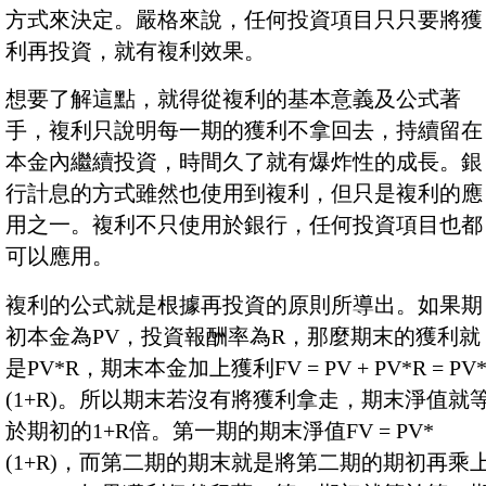
方式來決定。嚴格來說，任何投資項目只只要將獲
利再投資，就有複利效果。
想要了解這點，就得從複利的基本意義及公式著
手，複利只說明每一期的獲利不拿回去，持續留在
本金內繼續投資，時間久了就有爆炸性的成長。銀
行計息的方式雖然也使用到複利，但只是複利的應
用之一。複利不只使用於銀行，任何投資項目也都
可以應用。
複利的公式就是根據再投資的原則所導出。如果期
初本金為PV，投資報酬率為R，那麼期末的獲利就
是PV*R，期末本金加上獲利FV = PV + PV*R = PV
(1+R)。所以期末若沒有將獲利拿走，期末淨值就
於期初的1+R倍。第一期的期末淨值FV = PV*
(1+R)，而第二期的期末就是將第二期的期初再乘