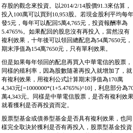
存股的觀念來投資。以2014/2/14股價91.3來估算，
投入100萬可以買到10,953股。若現金股利平均每
發5元，每年可以配回5萬4,765元，投資報酬率為
5.4765%。如果配回的股息沒有再投入，當然沒有
複利效果，十年後可以領回總配息為54萬7650元，
期末淨值為154萬7650元，只有單利效果。
但是如果每年領回的配息再買入中華電信的股票，
同樣的殖利率，因為股數隨著再投入就增加了，就
有複利效果，用複利公式計算期末淨值為170萬
4,343元[=1000000*(1+5.4765%)^10]，利息部分為7
萬4,343元。同樣是中華電信股票，是否有複利效
就看獲利是否再投資而定。
股票型基金或債券型基金是否具有複利效果，也同
樣完全取決於獲利是否有再投入，股票型基金投資