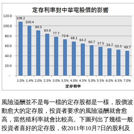
風險溢酬並不是每一檔的定存股都是一樣，股價波
動愈大的定存股，投資者要求的風險溢酬就會愈
高，當然殖利率就會比較高。下圖列出了幾檔一般
投資者喜好的定存股，依2011年10月7日的股利及