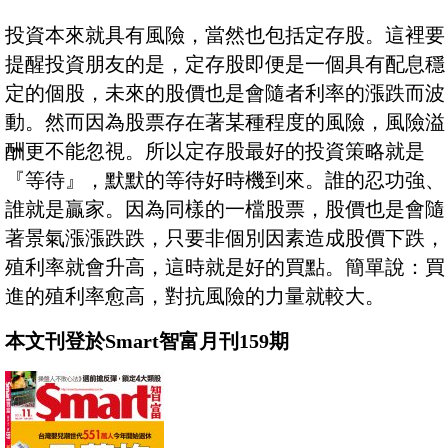
投資本來就具有風險，當然也包括定存股。這裡要
提醒投資朋友的是，定存股即便是一個具有配息穩
定的個股，未來的股價也是會隨者利率的漲跌而波
動。然而因為股票存在著某種程度的風險，風險溢
酬更不能忽視。所以定存股最好的投資策略就是
『等待』，默默的等待好時機到來。誰的忍功強、
誰就是贏家。因為同樣的一檔股票，股價也是會隨
著景氣漲漲跌跌，只要非個別因素造成股價下跌，
殖利率就會升高，這時就是好的買點。簡單說：買
進的殖利率愈高，對抗風險的力量就較大。
本文刊登於Smart智富月刊159期