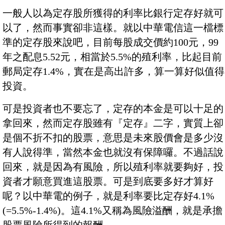
一般人以為定存股所獲得的利率比銀行定存好就可
以了，然而事實卻非這樣。就以中華電信這一檔標
準的定存股來說吧，目前每股成交價約100元，99
年之配息5.52元，相當於5.5%的殖利率，比起目前
郵局定存1.4%，實在是高出許多，算一算好似值得
投資。
可是投資者也不要忘了，定存的本金是可以十足的
拿回來，然而定存股雖有『定存』二字，實質上卻
是個不折不扣的股票，意思是未來股價會是多少沒
有人說得準，當然本金也就沒有保障囉。不過話說
回來，就是因為有風險，所以殖利率就要夠好，投
資者才願意買進這股票。可是到底要多好才算好
呢？以中華電的例子，就是利率要比定存好4.1%
(=5.5%-1.4%)。這4.1%又稱為風險溢酬，就是承擔