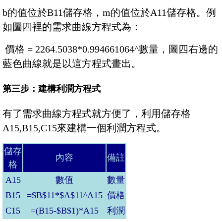
b的值位於B11儲存格，m的值位於A11儲存格。例
如圖四裡的需求曲線方程式為：
價格 = 2264.5038*0.994661064^數量，圖四右邊的
藍色曲線就是以這方程式畫出。
第三步：建構利潤方程式
有了需求曲線方程式就方便了，利用儲存格
A15,B15,C15來建構一個利潤方程式。
儲存
內容
備註
格
A15
數值
數量
B15
=$B$11*$A$11^A15
價格
C15
=(B15-$B$1)*A15
利潤