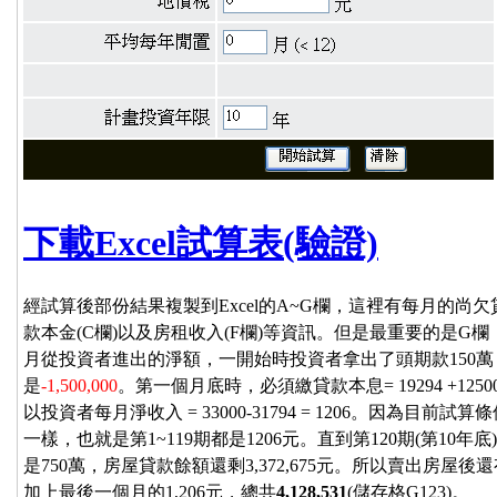
下載Excel試算表(驗證)
經試算後部份結果複製到Excel的A~G欄，這裡有每月的尚欠
款本金(C欄)以及房租收入(F欄)等資訊。但是最重要的是
月從投資者進出的淨額，一開始時投資者拿出了頭期款150萬，
是
-1,500,000
。第一個月底時，必須繳貸款本息= 19294 +12500
以投資者每月淨收入 = 33000-31794 = 1206。因為
一樣，也就是第1~119期都是1206元。直到第120期(第1
是750萬，房屋貸款餘額還剩3,372,675元。所以賣出房屋後還有淨值=75
加上最後一個月的1,206元，總共
4,128,531
(儲存格G123)。