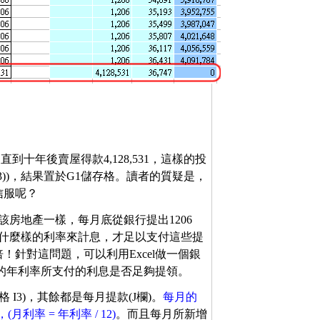
到十年後賣屋得款4,128,531，這樣的投
G123))，結果置於G1儲存格。讀者的質疑是，
信服呢？
該房地產一樣，每月底從銀行提出1206
行該以什麼樣的利率來計息，才足以支付這些提
！針對這問題，可以利用Excel做一個銀
的年利率所支付的利息是否足夠提領。
格 I3)，其餘都是每月提款(J欄)。
每月的
率 = 年利率 / 12)
。而且每月所新增