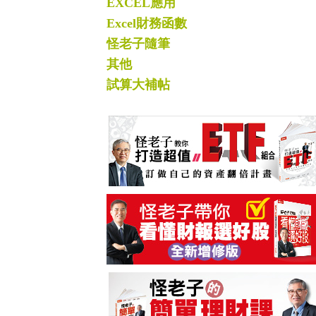
EXCEL應用
Excel財務函數
怪老子隨筆
其他
試算大補帖