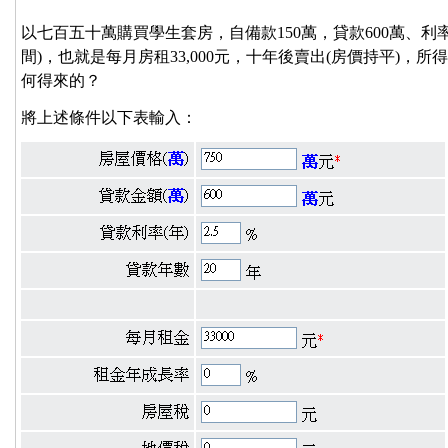
以七百五十萬購買學生套房，自備款150萬，貸款600萬、利率
間)，也就是每月房租33,000元，十年後賣出(房價持平)，所
何得來的？
將上述條件以下表輸入：