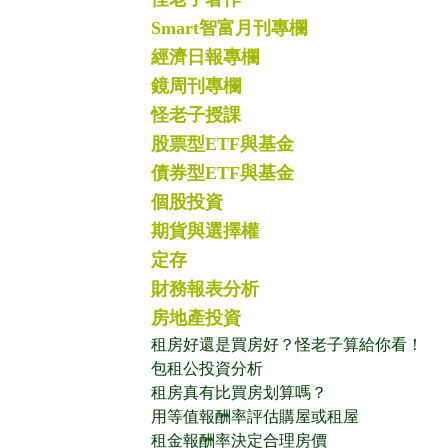
Smart智富月刊專欄
經濟日報專欄
鏡周刊專欄
怪老子授課
股票型ETF與基金
債券型ETF與基金
個股投資
期貨與選擇權
定存
財務報表分析
房地產投資
租房好還是買房好？怪老子算給你看！
包租公投資分析
租房真有比買房划算嗎？
用等值報酬率評估購屋或租屋
租金報酬率決定合理房價