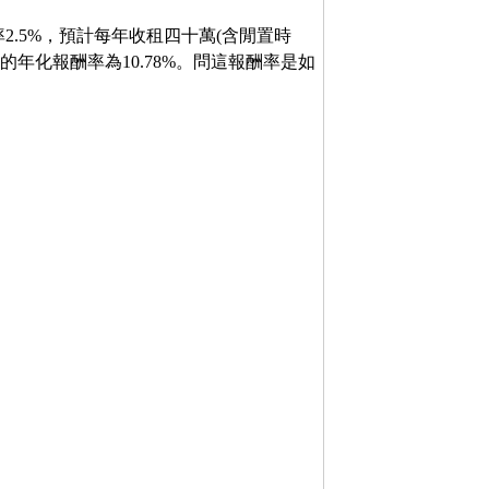
2.5%，預計每年收租四十萬(含閒置時
得的年化報酬率為10.78%。問這報酬率是如