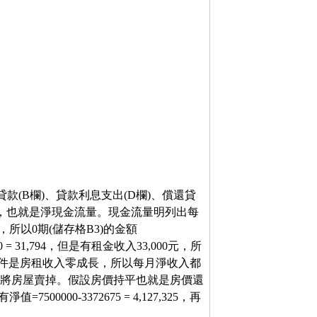
貸款(B欄)、貸款利息支出(D欄)、償還貸
G欄，也就是淨現金流量。現金流量明列出每
所以0期(儲存格B3)的金額
 = 31,794，但是有租金收入33,000元，所
目前試算條件是房租收入零成長，所以每月淨收入都
0年底)將房屋賣掉。假設房價持平也就是房價還
00000-3372675 = 4,127,325，再