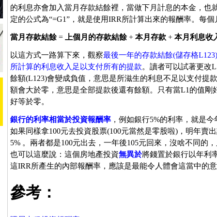
的利息亦會加入當月存款結餘裡，當做下月計息的本金，也就是
定的公式為“=G1”，就是使用IRR所計算出來的報酬率。每
當月存款結餘
=
上個月的存款結餘
+
本月存款
+
本月利息收
以這方式一路算下來，觀察
最後一年的存款結餘(儲存格L12
所計算的利息收入足以支付所有的提款
。讀者可以試著更改L1
餘額(L123)會變成負值，意思是所滋生的利息不足以支付提款。若
額會大於零，意思是全部提款後還有餘額。只有當L1的值剛好等
好等於零。
銀行的利率相當於投資報酬率
，例如銀行5%的利率，就是今年
如果同樣拿100元去投資股票(100元當然是零股啦)，明年賣出該股10
5% 。兩者都是100元出去，一年後105元回來，沒啥不同
也可以這麼說：這個房地產投資
無異於
將錢置於銀行以年利
這IRR所產生的內部報酬率，應該是最能令人體會這當中的
參考：