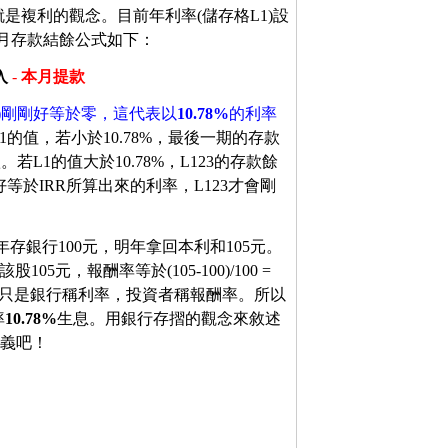
複利的觀念。目前年利率(儲存格L1)設
個月存款結餘公式如下：
入
-
本月提款
3)剛剛好等於零，這代表以
10.78%
的利率
的值，若小於10.78%，最後一期的存款
L1的值大於10.78%，L123的存款餘
於IRR所算出來的利率，L123才會剛
存銀行100元，明年拿回本利和105元。
5元，報酬率等於(105-100)/100 =
的，只是銀行稱利率，投資者稱報酬率。所以
率
10.78%
生息。用銀行存摺的觀念來敘述
意義吧！