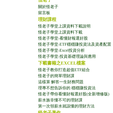
怪老子
關於怪老子
留言板
理財課程
怪老子學堂上課資料下載說明
怪老子學堂上課資料下載
怪老子學堂-看懂財報選好股
怪老子學堂-ETF穩穩賺投資法及資產配置
怪老子學堂-Excel投資分析
怪老子學堂-投資基礎理論與應用
下載書籍之EXCEL檔案
怪老子教你打造超值ETF組合
怪老子的簡單理財課
這樣算 解答一生財務問題
理專不想告訴你的 穩穩賺投資法
怪老子帶你看懂財報選好股(全新增修版)
薪水族非懂不可的理財課
第一次領薪水就該懂的理財方法
怪老子著作