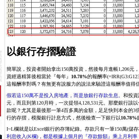
以銀行存摺驗證
簡單說，投資者開始拿出150萬投資，然後每月進帳1,206元，直
資經過精算後相當於『每年』
10.78%
的報酬率(=IRR(G3:
這報酬率對嗎？有無更有說服力的說法來驗證這報酬率值得
假若這150萬不是投入房地產，而是放銀行存款生息。
和投資
元，而且到第120月時，一次提領4,128,531元。那麼銀
款呢？尤其是最後那一筆4百多萬的金額，足足快到本金的3倍
行的存摺，模擬銀行計息方式，然後檢查一下銀行以
10.78%
I~L欄就是以Excel銀行的存簿紀錄。存款只有一筆150萬(儲存
利息收入(K欄)，都是根據上個月的『存款餘額』乘上月利率，(月利