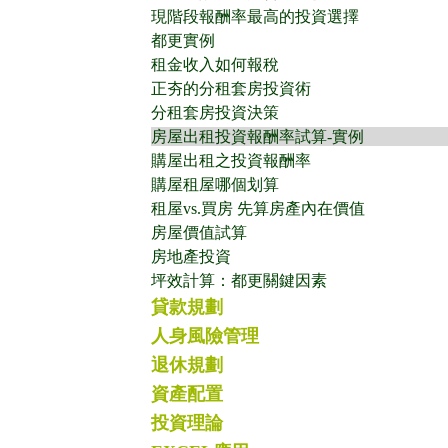
現階段報酬率最高的投資選擇
都更實例
租金收入如何報稅
正夯的分租套房投資術
分租套房投資決策
房屋出租投資報酬率試算-實例
購屋出租之投資報酬率
購屋租屋哪個划算
租屋vs.買房 先算房產內在價值
房屋價值試算
房地產投資
坪效計算：都更關鍵因素
貸款規劃
人身風險管理
退休規劃
資產配置
投資理論