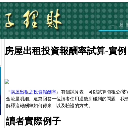
房屋出租投資報酬率試算-實例
『
購屋出租之投資報酬率
』有個試算表，可以試算包租公(婆
金流量明細。這篇回答一位讀者使用過後所碰到的問題，我
解釋這報酬率如何得來，以及驗證的方式。
讀者實際例子