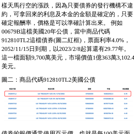
樣天馬行空的漲跌，因為只要債券的發行機構不違
約，可拿回來的利息及本金的金額是確定的，只要
確定報酬率，價格是可以準確計算出來。 例如
00679B這檔美國20年公債，當中商品代碼
912810TL2這檔債券(圖二紅框)，票面利率4.0%，
2052/11/15日到期，以2023/2/8起算還有29.77年。
這一檔面額9,700萬美元，市場價值1億363萬3,102.
美元。
圖二：商品代碼912810TL2美國公債
債券的報價通常使用百元價，也就是每100美元面