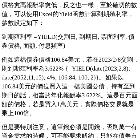
價格愈高報酬率愈低，反之也一樣，至於確切的數
值，可以使用Excel的Yield函數計算到期殖利率，
參數設定如下：
到期殖利率 =YIELD(交割日, 到期日, 票面利率, 債
券價格, 面額, 付息頻率)
例如這檔債券價格106.84美元，若在2023/2/8交割
則到期殖利率為3.622% {=YIELD(date(2023,2,8),
date(2052,11,15), 4%, 106.84, 100, 2)}。如果以
106.84美元的價位買入這一檔美國公債，持有至到
期日的話，相當於年化報酬率3.622%。這是百元面
額的價格，若是買入1萬美元，實際價格交易就是
乘上100倍。
但是要特別注意，這筆錢必須是閒錢，否則萬一有
資金需求的時候，可不能要求解約，只能在債券市