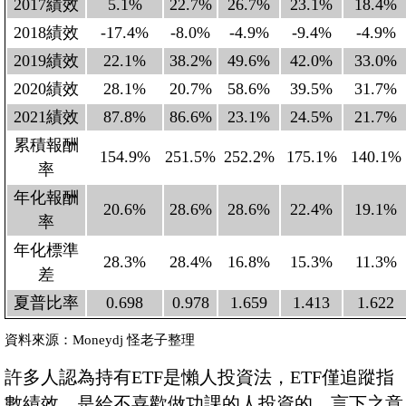
2017績效
5.1%
22.7%
26.7%
23.1%
18.4%
2018績效
-17.4%
-8.0%
-4.9%
-9.4%
-4.9%
2019績效
22.1%
38.2%
49.6%
42.0%
33.0%
2020績效
28.1%
20.7%
58.6%
39.5%
31.7%
2021績效
87.8%
86.6%
23.1%
24.5%
21.7%
累積報酬
154.9%
251.5%
252.2%
175.1%
140.1%
率
年化報酬
20.6%
28.6%
28.6%
22.4%
19.1%
率
年化標準
28.3%
28.4%
16.8%
15.3%
11.3%
差
夏普比率
0.698
0.978
1.659
1.413
1.622
資料來源：Moneydj 怪老子整理
許多人認為持有ETF是懶人投資法，ETF僅追蹤指
數績效，是給不喜歡做功課的人投資的。言下之意