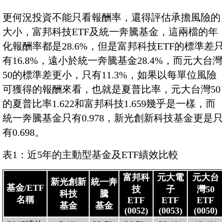
更何況投資不能只看報酬率，還得評估承擔風險的
大小，富邦科技ETF及統一奔騰基金，這兩檔的年
化報酬率都是28.6%，但是富邦科技ETF的標準差
有16.8%，遠小於統一奔騰基金28.4%，而元大台
50的標準差更小，只有11.3%，如果以每單位風險
可獲得的報酬來看，也就是夏普比率，元大台灣50
的夏普比率1.622和富邦科技1.659幾乎是一樣，而
統一奔騰基金只有0.978，新光創新科技基金更是
有0.698。
表1：近5年的主動型基金及ETF績效比較
富邦科
元大電
元大台
新光創新
統一奔
基金/ETF
技
子
灣50
科技
騰
名稱
ETF
ETF
ETF
基金
基金
(0052)
(0053)
(0050)