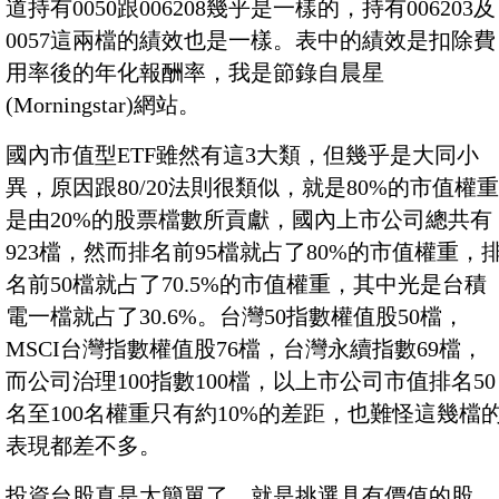
道持有0050跟006208幾乎是一樣的，持有006203及
0057這兩檔的績效也是一樣。表中的績效是扣除費
用率後的年化報酬率，我是節錄自晨星
(Morningstar)網站。
國內市值型ETF雖然有這3大類，但幾乎是大同小
異，原因跟80/20法則很類似，就是80%的市值權重
是由20%的股票檔數所貢獻，國內上市公司總共有
923檔，然而排名前95檔就占了80%的市值權重，
名前50檔就占了70.5%的市值權重，其中光是台積
電一檔就占了30.6%。台灣50指數權值股50檔，
MSCI台灣指數權值股76檔，台灣永續指數69檔，
而公司治理100指數100檔，以上市公司市值排名50
名至100名權重只有約10%的差距，也難怪這幾檔
表現都差不多。
投資台股真是太簡單了，就是挑選具有價值的股