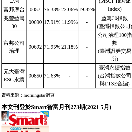
台灣
(MSCI Taiwan
Index)
富邦摩台
0057
76.33%
22.06%
19.82%
兆豐藍籌
藍籌30指數
00690
17.91%
11.99%
-
30
(臺灣指數公司
公司治理100指
富邦公司
數
00692
71.95%
21.18%
-
治理
(臺灣證券交易
所)
臺灣永續指數
元大臺灣
00850
71.63%
-
-
(台灣指數公司
ESG永續
與FTSE合編)
資料來源：morningstar網頁
本文刊登於Smart智富月刊273期(2021 5月)