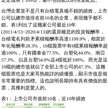
足足成長了209倍，還不包括配出的現金配息。
台灣企業並不是只有台積電具備不錯的績效，上市
公司以總市值排名前10名的企業，表現幾乎都不
錯。表1列出了這幾家公司最近10年
(2011/4/13~2020/4/13)的還原權息的投資報酬率，
台積電名列前矛累積報酬率高達1109.9%，相當於
年化報酬率28.3%，10檔股票中有6檔累積報酬率超
過100%，只有國泰金77.5%、台塑化44.0%、南亞
57.3%、以及台塑54.0%這4檔低於100%。而光是這
10檔的總市值就佔了全部上市公司的47.3%。這幾
檔股票也是大家耳熟能詳的績優股，顯示市值是個
非常重要的指標。這也說明長期持有具有價值的股
票，其獲利是驚人的。
表1：上市公司市值前10名，近10年績效