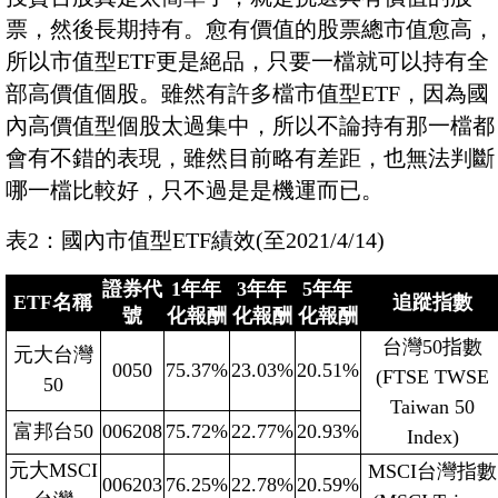
票，然後長期持有。愈有價值的股票總市值愈高，
所以市值型ETF更是絕品，只要一檔就可以持有全
部高價值個股。雖然有許多檔市值型ETF，因為國
內高價值型個股太過集中，所以不論持有那一檔都
會有不錯的表現，雖然目前略有差距，也無法判斷
哪一檔比較好，只不過是是機運而已。
表2：國內市值型ETF績效(至2021/4/14)
證券代
1年年
3年年
5年年
ETF名稱
追蹤指數
號
化報酬
化報酬
化報酬
台灣50指數
元大台灣
0050
75.37%
23.03%
20.51%
(FTSE TWSE
50
Taiwan 50
富邦台50
006208
75.72%
22.77%
20.93%
Index)
元大MSCI
MSCI台灣指數
006203
76.25%
22.78%
20.59%