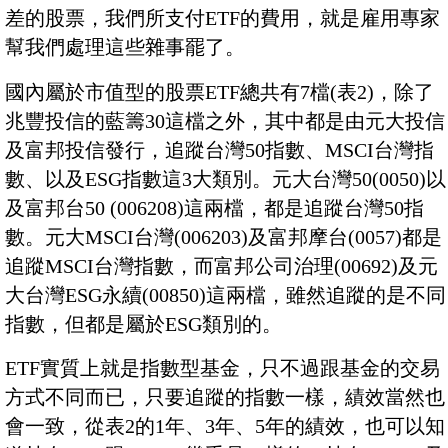
差的股票，我們所支付ETF的費用，就是雇用專家
幫我們處理這些雜事罷了。
國內屬於市值型的股票ETF總共有7檔(表2)，除了
兆豐投信的藍籌30這檔之外，其中都是由元大投信
及富邦投信發行，追蹤台灣50指數、MSCI台灣指
數、以及ESG指數這3大類別。元大台灣50(0050)以
及富邦台50 (006208)這兩檔，都是追蹤台灣50指
數。元大MSCI台灣(006203)及富邦摩台(0057)都是
追蹤MSCI台灣指數，而富邦公司治理(00692)及元
大台灣ESG永續(00850)這兩檔，雖然追蹤的是不同
指數，但都是屬於ESG類別的。
ETF實質上就是指數型基金，只不過跟基金的交易
方式不同而已，只要追蹤的指數一樣，績效當然也
會一致，從表2的1年、3年、5年的績效，也可以知