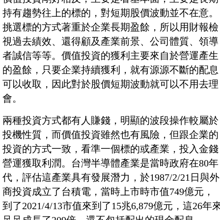
持有趨勢往上的標的，對短期股價波動並不在意。
挑選標的方式著重於企業長期盈餘，所以用財報檢
視過去績效、還得顧及產業前景、公司體質、領導
者誠信等等。價值投資的獲利主要來自於營運產生
的盈餘，只要企業持續獲利，就有源源不斷的配息
可以收取，因此對於股價短期波動就可以不用去理
會。
兩種投資方式都有人賺錢，明顯的波段操作較屬於
投機性質，而價值投資雖然也有風險，但跟企業的
投資的方式一致，看準一個標的或產業，投入金錢
營運獲取利潤。台灣半導體產業是當時政府在80年
代，評估這產業具有發展潛力，於1987/2/21日與外
商投資成立了台積電，當時上市時市值749億元，
到了2021/4/13市值來到了15兆6,879億元，這26年