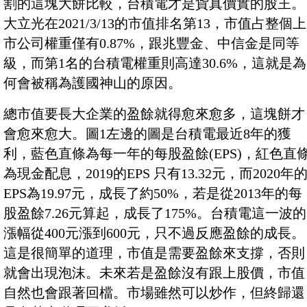
割的這塊大餅比較，台積電才是貨真價實的股王。
大立光在2021/3/13的市值排名第13，市值占整個上
市公司權重僅有0.87%，跟兆豐金、中信金是同等
級，而第1名的台積電權重則高達30.6%，這就是為
何會被稱為護國神山的原因。
總市值要長大企業的盈餘就得愈來愈多，這塊餅才
會愈來愈大。圖1左邊的圖是台積電最近8年的獲
利，藍色直條為每一年的每股盈餘(EPS)，紅色直
為現金配息，2019的EPS 只有13.32元，而2020年
EPS為19.97元，成長了約50%，若是從2013年的每
股盈餘7.26元算起，成長了175%。台積電這一波的
漲幅從400元漲到600元，只不過反應盈餘的成長。
這是很簡單的道理，市值是需要盈餘來支撐，否則
就會出現泡沫。未來若是盈餘沒有跟上股價，市值
自然也會跟著回檔。市場雖然可以炒作，但終歸還