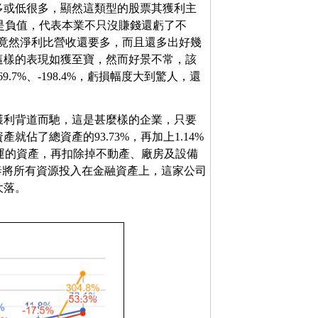
多或低很多，顯然這類型的股票其獲利主
都是負值，代表本業不只沒賺錢還虧了不
.6%，竟然淨利比營收還要多，而且還多出好幾
這樣的表現如獲至寶，然而好景不常，該
.7%、-198.4%，虧損幅度大到驚人，還
獲利背道而馳，這是甚麼樣的企業，只要
佔了總資產的93.73%，再加上1.14%
營運的資產，再扣除掉不動產、廠房及設備
興泰將所有資源投入在金融資產上，這家公司
大落。