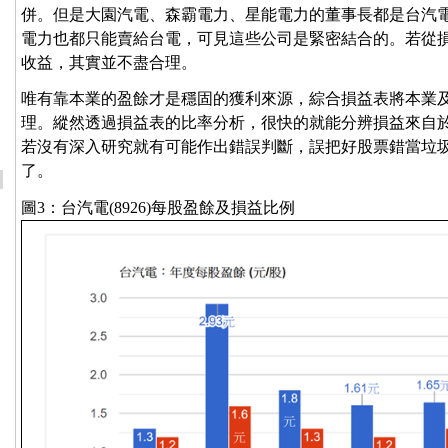
併。但是大園汽電、森霸電力、星能電力的董事長都是台汽
電力也都只能賣給台電，可見這些公司是緊密結合的。若從
收益，其實並不盡合理。
唯有靠本業的盈餘才是穩固的獲利來源，綜合損益表將本業
理。縱然透過損益表的比率分析，很快的就能分辨損益來自
若沒有深入研究就有可能作出錯誤判斷，誤把好股票錯當垃
了。
圖3：台汽電(8926)每股盈餘及損益比例