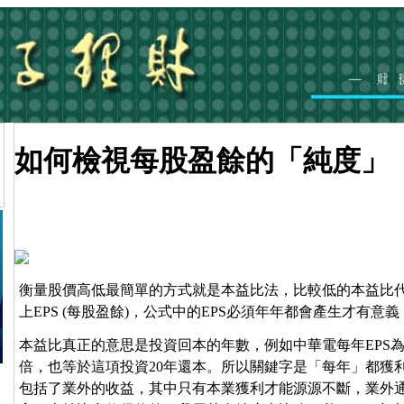
如何檢視每股盈餘的「純度」
衡量股價高低最簡單的方式就是本益比法，比較低的本益比
上EPS (每股盈餘)，公式中的EPS必須年年都會產生才有意
本益比真正的意思是投資回本的年數，例如中華電每年EPS為5
倍，也等於這項投資20年還本。所以關鍵字是「每年」都獲利
包括了業外的收益，其中只有本業獲利才能源源不斷，業外通