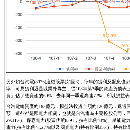
另外如台汽電(8926)這檔股票(如圖3)，每年的獲利及配
率，可見獲利還是以業外為主，從108年第3季的資產負債
資」佔了總資產的69%，去年同一季還高達77%，所以損益
台汽電總資產約183億元，權益法投資金額約126億元，透
額，這些都是跟電力相關，也就是台汽電為主要控股公司，再投
29.31%)、森霸電力(股票代號8391，持有比例43%)、星能電力
電力(持有比例41.27%)以及國光電力(持有比例35%)，持