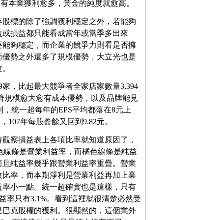
含有本業獲利愈多，黃金的純度就愈高。
存股標的除了強調獲利穩定之外，若能夠
益或損益都只能看成當年或當季多出來
要能夠穩定，而企業的競爭力則看是否擁
術優勢之外還多了規模優勢，大立光也是
攻。
9家，比起最大競爭者全家店家數量3,394
經濟規模愈大愈有成本優勢，以及品牌能見
到，統一超每年的EPS平均都落在8元上
，107年每股盈餘又回到9.82元。
時觀察損益表上各項比率就知道原因了，
紅色線條是營業利益率，而橘色線條是純益
而且純益率幾乎跟營業利益率重疊。營業
收比率，而本期淨利是營業利益再加上業
益率小一點。統一超確實也是這樣，只有
利益率只有3.1%。看到這裡就很清楚必然受
星巴克股權的獲利。很顯然的，這個業外