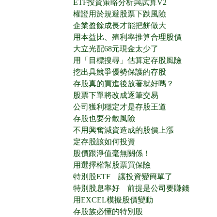
ETF投資策略分析與試算V2
權證用於規避股票下跌風險
企業盈餘成長才能把餅做大
用本益比、殖利率推算合理股價
大立光配68元現金太少了
用「目標搜尋」估算定存股風險
挖出具競爭優勢保護的存股
存股真的買進後放著就好嗎？
股票下單將改成逐筆交易
公司獲利穩定才是存股王道
存股也要分散風險
不用興奮減資造成的股價上漲
定存股該如何投資
股價跟淨值毫無關係！
用選擇權幫股票買保險
特別股ETF 讓投資變簡單了
特別股息率好 前提是公司要賺錢
用EXCEL模擬股價變動
存股族必懂的特別股