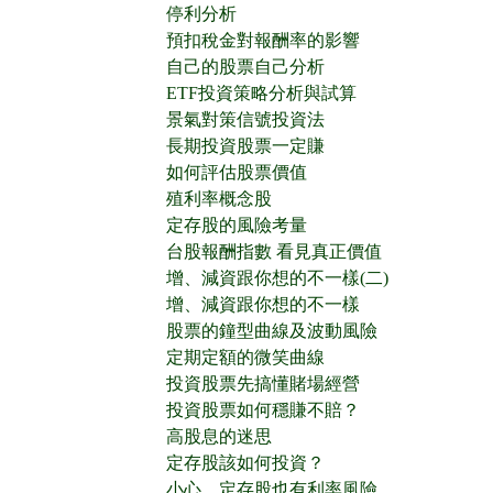
停利分析
預扣稅金對報酬率的影響
自己的股票自己分析
ETF投資策略分析與試算
景氣對策信號投資法
長期投資股票一定賺
如何評估股票價值
殖利率概念股
定存股的風險考量
台股報酬指數 看見真正價值
增、減資跟你想的不一樣(二)
增、減資跟你想的不一樣
股票的鐘型曲線及波動風險
定期定額的微笑曲線
投資股票先搞懂賭場經營
投資股票如何穩賺不賠？
高股息的迷思
定存股該如何投資？
小心、定存股也有利率風險