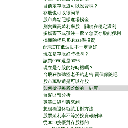
目前定存股還可以投資嗎？
存股也可以很簡單
股市高點照樣進場撈金
別貪圖高殖利率股 關鍵在穩定獲利
多檔齊下或孤注一擲？怎麼存股能獲利
搞懂除權息 吃Pizza學投資
配息ETF低波動不一定更好
現在是存股好時機嗎？
該買0050還是0056
現在是存股的好時機嗎？
台股狂跌聽怪老子給忠告 買個保險吧
股市萬點還是可以存股
如何檢視每股盈餘的「純度」
台泥財報分析
微笑曲線即將來到
想穩穩退休就該用對方法
股票殖利率不等於投資報酬率
從0050挑優質存股標的