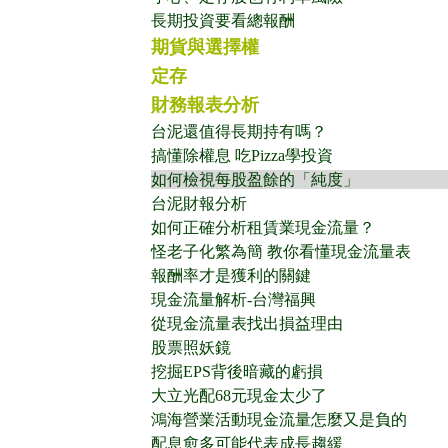
長期投資要看總報酬
期貨與選擇權
定存
財務報表分析
台泥還值得長期持有嗎？
搞懂除權息 吃Pizza學投資
如何檢視每股盈餘的「純度」
台泥財報分析
如何正確分析租賃業現金流量？
怪老子化繁為簡 教你看懂現金流量表
報酬率才是獲利的關鍵
現金流量解析-台灣福興
從現金流量表找出損益理由
股票照妖鏡
挖掘EPS背後暗藏的虧損
大立光配68元現金太少了
鴻海營業活動現金流量怎麼又是負的
配息愈多可能代表成長趨緩