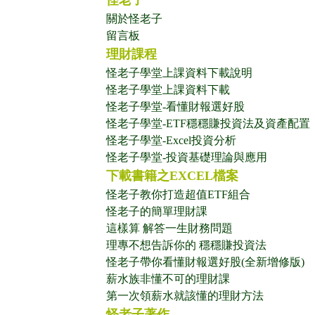
怪老子
關於怪老子
留言板
理財課程
怪老子學堂上課資料下載說明
怪老子學堂上課資料下載
怪老子學堂-看懂財報選好股
怪老子學堂-ETF穩穩賺投資法及資產配置
怪老子學堂-Excel投資分析
怪老子學堂-投資基礎理論與應用
下載書籍之EXCEL檔案
怪老子教你打造超值ETF組合
怪老子的簡單理財課
這樣算 解答一生財務問題
理專不想告訴你的 穩穩賺投資法
怪老子帶你看懂財報選好股(全新增修版)
薪水族非懂不可的理財課
第一次領薪水就該懂的理財方法
怪老子著作