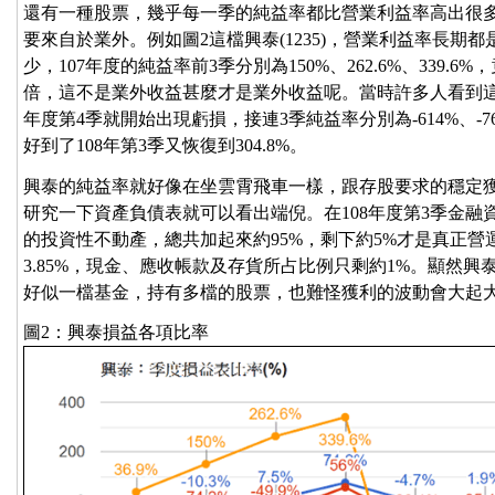
還有一種股票，幾乎每一季的純益率都比營業利益率高出很
要來自於業外。例如圖2這檔興泰(1235)，營業利益率長期
少，107年度的純益率前3季分別為150%、262.6%、339
倍，這不是業外收益甚麼才是業外收益呢。當時許多人看到
年度第4季就開始出現虧損，接連3季純益率分別為-614%、-769
好到了108年第3季又恢復到304.8%。
興泰的純益率就好像在坐雲霄飛車一樣，跟存股要求的穩定
研究一下資產負債表就可以看出端倪。在108年度第3季金融資產就
的投資性不動產，總共加起來約95%，剩下約5%才是真正
3.85%，現金、應收帳款及存貨所占比例只剩約1%。顯然
好似一檔基金，持有多檔的股票，也難怪獲利的波動會大起
圖2：興泰損益各項比率