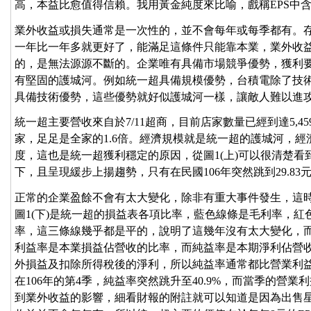
高，本益比愈值得信賴。我用黃金純度來比喻，戲稱EPS中
業外收益或損失通常是一次性的，並不會每年或每季都有。
一年比一年多就更好了，能滿足這條件只能靠本業，業外收
的，是無法源源不斷的。企業唯有具備市場競爭優勢，獲利
有堅固的護城河。例如統一超具備規模優勢，台積電除了技
具備技術優勢，這些優勢就好似護城河一樣，讓敵人難以進
統一超主要營收來自於7/11超商，目前店家數量已經到達5,45
家，足足是全家的1.6倍。經濟規模就是統一超的護城河，
度，這也是統一超獲利穩定的原因，從圖1(上)可以很清楚看
下，且呈現緩步上揚趨勢，只有在民國106年突然跳到29.83元
正常的企業盈餘不會有太大變化，除非有重大事件發生，這
圖1(下)是統一超的損益表各項比率，藍色線條是毛利率，
率，這三條線幾乎都是平的，說明了這幾年沒有太大變化，
利益率是本業損益佔營收的比率，而純益率是本期淨利佔營
外損益及扣除所得稅後的淨利，所以純益率通常都比營業利
在106年的第4季，純益率突然跳升至40.9%，而當季的營業
到業外收益的影響，細看財報的附註就可以知道是因為出售