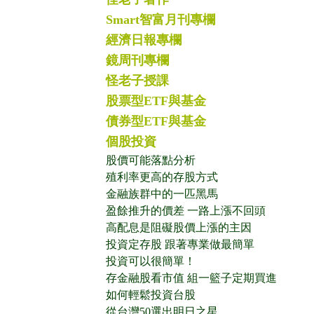
Smart智富月刊專欄
經濟日報專欄
鏡周刊專欄
怪老子授課
股票型ETF與基金
債券型ETF與基金
個股投資
股價可能落點分析
殖利率更高的存股方式
金融族群中的一匹黑馬
盈餘推升的價差 一路上漲不回頭
高配息是阻礙股價上漲的主因
投資定存股 跟著專業做最簡單
投資可以很簡單！
存金融股看市值 組一籃子定期買進
如何輕鬆投資台股
從台灣50選出明日之星