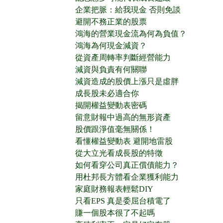
企業把脈：給我現金 否則免談
避開不務正業的股票
鴻海的營業現金流為何為負值？
鴻海為何現金減資？
從資產周轉率判斷經營能力
減資與負責有何關聯
減資造成的股價上漲只是虛胖
成長股未必適合你
揭開權益變動表密碼
留意財報中過高的無形資產
股價跟淨值毫無關係！
看懂權益變動表 避開地雷股
從大立光看成長股的特徵
如何看穿公司真正償債能力？
用杜邦長方體看企業獲利能力
家庭財務報表輕鬆DIY
只看EPS 真是委屈台積電了
賺一個股本很了不起嗎