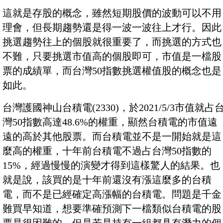
這就是存股的概念，雖然短期股價的波動可以不用
理會，但長期趨勢還是得一波一波往上才行。因此
挑選趨勢往上的個股就很重要了，而挑選的方式也
不難，只要挑選市值高的個股即可，市值是一檔股
票的成績單，而台灣50指數挑選權值股的概念也是
如此。
台灣護國神山台積電(2330)，於2021/5/3市值就占
灣50指數高達48.6%的權重，顯然台積電的市值遠
遠的高於其他股票。而台積電並不是一開始就是這
麼高的權重，十年前台積電不過占台灣50指數的
15%，經過慢慢的演變才得到這樣驚人的結果。也
就是說，該買的是十年前還沒有漲這麼多的台積
電，而不是已經確定高漲幅的台積電。問題是千金
難買早知道，想要準確預測下一檔類似台積電的股