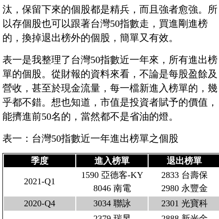
汰，保留下來的個股都是精兵，而且強者愈強。所
以存個股也可以跟著台灣50指數走，買進剛進榜
的，換掉退出榜外的個股，簡單又有效。
表一是我整理了台灣50指數近一年來，所有進出榜
單的個股。從財報的資料來看，不論是每股盈餘及
營收，甚至於現金流量，每一檔新進入榜單的，幾
乎都不錯。想也知道，市值是投資者賦予的價值，
能擠進前50名的，當然都不是省油的燈。
表一：台灣50指數近一年進出榜單之個股
季度
進入榜單
退出榜單
1590 亞德客-KY
2833 台壽保
2021-Q1
8046 南電
2980 永豐金
2020-Q4
3034 聯詠
2301 光寶科
2379 瑞昱
2888 新光金