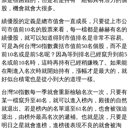
票是很困難的，但是若是持有一組都具有潛力的個
股，機會就會大很多。
績優股的定義是總市值會一直成長，只要從上市公
司市值前10名的股票來看，每一檔都是赫赫有名的
績優股，就可以知道得到市值排名是非常不容易。
可是為何台灣50指數囊括市值前50名個股，而不是
前10名或是前5名呢？因為等到排名已經竄升到前5
名或前10名時，這時再持有已經稍嫌晚了。如果能
在剛進入名次時就開始持有，漲幅才是最大的，就
好似台積電也是從小到大的道理一樣。
台灣50指數每一季就會重新檢驗名次一次，只要有
某一檔竄升至40名，就可以進入榜內，殿後的自然
就退出。若是榜內的名單退至61名的，也會被強迫
退出，由榜外最高名次的遞補。也就是說，只要是
明日之星就會進榜，進榜後表現不良的就會被淘