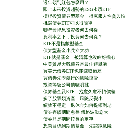
過年領到紅包怎麼用？
跟上未來投資趨勢的ESG永續ETF
槓桿投資債券型基金 得克服人性貪與怕
挑選債券ETF可以很簡單
聯準會降息投資者何去何從
負利率之下，投資何去何從？
ETF不是指數型基金
債券型基金小兵立大功
ETF就是基金 被清算也沒啥好擔心
中美貿易大戰債券是最佳避風港
買美元債券ETF也能賺取價差
買債券先學銀行的風險控管
投資等級公司債聰明挑
債券基金及ETF 抱愈久愈不怕價差
多了股票類資產 風險反變小
績效不穩定 退休金如何提領到老
債券存續期間愈長 價格波動愈大
債券只是期間較長的定存
想買目標到期債基金 先認識風險