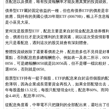
含配息以及價差，唯有投資報酬率才能反應真實的投資績效
債券型ETF屬於固定收益的一種，但也有債券ETF的價差是
效應，我持有的美國公債20年期ETF (00679B)，帳上不
是小巫見大巫。
更何況是股票型ETF，配息主要是來自於現金配息及借券獲利
合，價差往往才是決定獲利的主要因素，就以這次受疫情影響
光只是看配息，遇到這次的股災就會有深刻體會。
整體投資績效除了還要看價差之外，配息愈多也不見得是好
重點，否則配息愈多總報酬愈小。例如表一及表二所示，005
0056，可是總報酬0050就是比0056高，但不是哪一檔比
選0056，否則就是0050。
股票型ETF持有一籃子個股，ETF的配息來自於這些個股的
愈薄弱，因為企業成長需要資金再投入，如果全部配發出去，
年每股盈餘13.32元，每股只配發現金8元，配息率60%。而
金4.48元，配息率105%。
從配息角度看，中華電不只把賺到的全部配出來，還吐出了