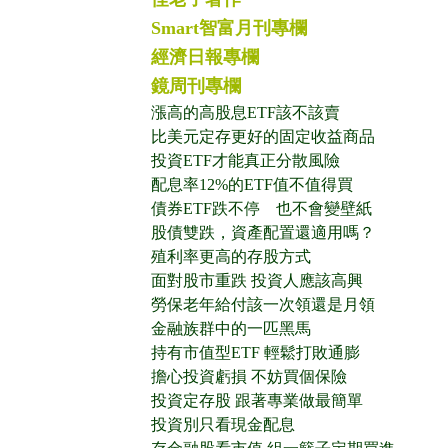
Smart智富月刊專欄
經濟日報專欄
鏡周刊專欄
漲高的高股息ETF該不該賣
比美元定存更好的固定收益商品
投資ETF才能真正分散風險
配息率12%的ETF值不值得買
債券ETF跌不停 也不會變壁紙
股債雙跌，資產配置還適用嗎？
殖利率更高的存股方式
面對股市重跌 投資人應該高興
勞保老年給付該一次領還是月領
金融族群中的一匹黑馬
持有市值型ETF 輕鬆打敗通膨
擔心投資虧損 不妨買個保險
投資定存股 跟著專業做最簡單
投資別只看現金配息