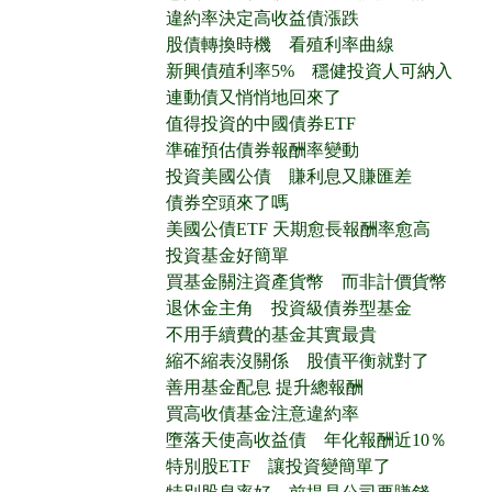
違約率決定高收益債漲跌
股債轉換時機 看殖利率曲線
新興債殖利率5% 穩健投資人可納入
連動債又悄悄地回來了
值得投資的中國債券ETF
準確預估債券報酬率變動
投資美國公債 賺利息又賺匯差
債券空頭來了嗎
美國公債ETF 天期愈長報酬率愈高
投資基金好簡單
買基金關注資產貨幣 而非計價貨幣
退休金主角 投資級債券型基金
不用手續費的基金其實最貴
縮不縮表沒關係 股債平衡就對了
善用基金配息 提升總報酬
買高收債基金注意違約率
墮落天使高收益債 年化報酬近10％
特別股ETF 讓投資變簡單了