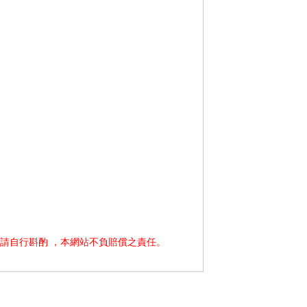
請自行斟酌 ，本網站不負賠償之責任。