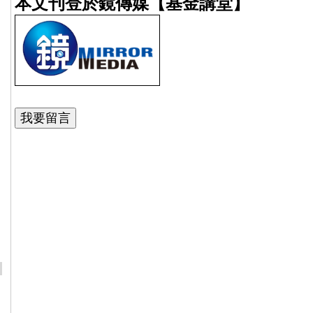
本文刊登於鏡傳媒【基金講堂】