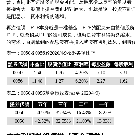
會，否則哪有這麼多的現金可配。反過來從成長率的角度看
長機會大，股價上揚空間也相對較大。也就是說，投資不能
是配息加上資本利得的總和。
再次強調，ETF本身就是一檔基金，ETF的配息來自於個股
ETF，就會損及ETF的獲利成長，也就是資本利得就會縮水
的需求，否則拿到的配息沒有再投入就沒有複利效果，到時
表一：0050及0056於2020/4/9收盤各項比率
證券代號
本益比
股價淨值比
殖利率
每股盈餘
每股股利
0050
15.46
1.76
4.20%
5.10
3.31
0056
11.48
1.27
6.20%
2.27
1.62
表二：0050及0056基金績效表現(至 2020/4/9)
證券代號
五年
三年
二年
一年
0050
50.97%
35.34%
16.43%
18.22%
0056
42.52%
32.55%
21.09%
13.33%