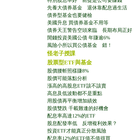
特別股息率好 前提是公司要賺錢
先養大債券基金 退休靠配息過生活
債券型基金也要健檢
美國升息 買債券基金不用等
債券天王警告空頭來臨 長期布局正好
閒錢投資美國公債 年賺逾6%
風險小所以買公債基金 錯！
怪老子授課
股票型ETF與基金
股價腰斬照樣賺8%
股價可能落點分析
漲高的高股息ETF該不該賣
高息及低波動都不是重點
用股債再平衡增加績效
股債雙跌 千載難逢的好機會
配息率高達12%的ETF
股息配發率低 反增複利效果？
投資ETF才能真正分散風險
配息率12%的ETF值不值得買