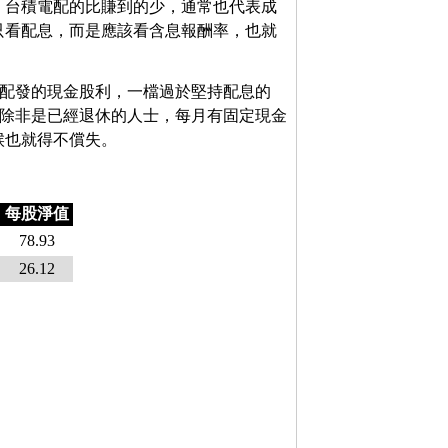
，台積電配的比賺到的少，通常也代表成
只看配息，而是應該看含息報酬率，也就
所配發的現金股利，一檔過於堅持配息的
。除非是已經退休的人士，每月有固定現金
候也就得不償失。
每股淨值
78.93
26.12