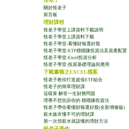
怪老子
關於怪老子
留言板
理財課程
怪老子學堂上課資料下載說明
怪老子學堂上課資料下載
怪老子學堂-看懂財報選好股
怪老子學堂-ETF穩穩賺投資法及資產配置
怪老子學堂-Excel投資分析
怪老子學堂-投資基礎理論與應用
下載書籍之EXCEL檔案
怪老子教你打造超值ETF組合
怪老子的簡單理財課
這樣算 解答一生財務問題
理專不想告訴你的 穩穩賺投資法
怪老子帶你看懂財報選好股(全新增修版)
薪水族非懂不可的理財課
第一次領薪水就該懂的理財方法
怪老子著作