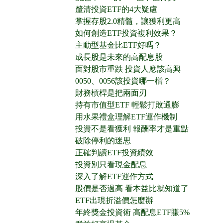
釐清投資ETF的4大疑慮
掌握存股2.0精髓，讓獲利更高
如何創造ETF投資複利效果？
主動型基金比ETF好嗎？
成長股是未來的高配息股
面對股市重跌 投資人應該高興
0050、0056該投資哪一檔？
財務槓桿是把兩面刃
持有市值型ETF 輕鬆打敗通膨
用水果禮盒理解ETF運作機制
投資不是看獲利 報酬率才是重點
破除停利的迷思
正確判讀ETF投資績效
投資別只看現金配息
深入了解ETF運作方式
股價是否過高 看本益比就知道了
ETF出現折溢價怎麼辦
年終獎金投資術 高配息ETF賺5%