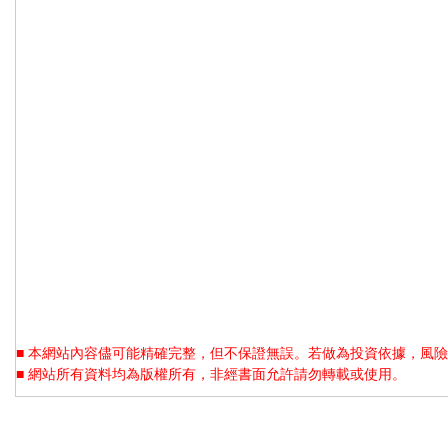
■ 本網站內容儘可能精確完整，但不保證無誤。若做為投資依據，風險
■ 網站所有資料均為版權所有，非經書面允許請勿轉載或使用。