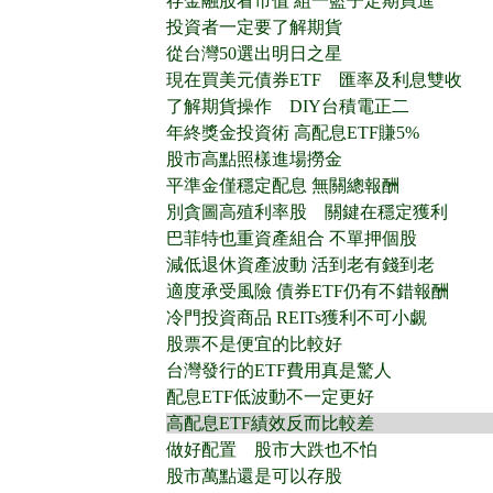
存金融股看市值 組一籃子定期買進
投資者一定要了解期貨
從台灣50選出明日之星
現在買美元債券ETF 匯率及利息雙收
了解期貨操作 DIY台積電正二
年終獎金投資術 高配息ETF賺5%
股市高點照樣進場撈金
平準金僅穩定配息 無關總報酬
別貪圖高殖利率股 關鍵在穩定獲利
巴菲特也重資產組合 不單押個股
減低退休資產波動 活到老有錢到老
適度承受風險 債券ETF仍有不錯報酬
冷門投資商品 REITs獲利不可小覷
股票不是便宜的比較好
台灣發行的ETF費用真是驚人
配息ETF低波動不一定更好
高配息ETF績效反而比較差
做好配置 股市大跌也不怕
股市萬點還是可以存股